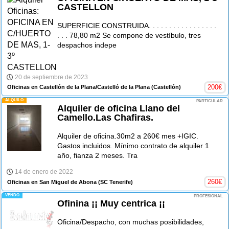
CASTELLON
SUPERFICIE CONSTRUIDA. . . . . . . . . . . . . . . . .
. . . 78,80 m2 Se compone de vestíbulo, tres
despachos indepe
20 de septiembre de 2023
200
€
Oficinas en Castellón de la Plana/Castelló de la Plana
(Castellón)
-ALQUILO-
PARTICULAR
Alquiler de oficina Llano del
Camello.Las Chafiras.
Alquiler de oficina.30m2 a 260€ mes +IGIC.
Gastos incluidos. Mínimo contrato de alquiler 1
año, fianza 2 meses. Tra
14 de enero de 2022
260
€
Oficinas en San Miguel de Abona
(SC Tenerife)
-VENDO-
PROFESIONAL
Ofinina ¡¡ Muy centrica ¡¡
Oficina/Despacho, con muchas posibilidades,