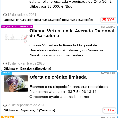
sala amplia, preparada y equipada de 24 a 30m2
Útiles: por 35.000.-€ (Bue
12 de junio de 2021
35.000
€
Oficinas en Castellón de la Plana/Castelló de la Plana
(Castellón)
-ALQUILER DE TEMPORADA-
PROFESIONAL
Oficina Virtual en la Avenida Diagonal
de Barcelona
Oficina Virtual en la Avenida Diagonal de
Barcelona (entre c/ Muntaner y c/ Casanova).
Nuestro servicio complementará
13 de noviembre de 2020
Oficinas en Barcelona
(Barcelona)
-VENDO-
PARTICULAR
Oferta de crédito limitada
Estamos a su disposición para sus necesidades
financieras.whatsapp:+33 7 54 06 13 14
Ofrecemos ayuda a todas las perso
29 de septiembre de 2020
1.000
€
Oficinas en Argentera, L'
(Tarragona)
-ALQUILO-
PARTICULAR