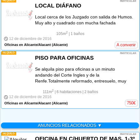
-ALQUILO-
PARTICULAR
LOCAL DIÁFANO
Local cerca de los Juzgado con salida de Humos.
Muy alto y cuadrado con mucha fachada
2
105m
| 1 baños
12 de diciembre de 2016
A convenir
Oficinas en Alicante/Alacant
(Alicante)
-ALQUILO-
PARTICULAR
PISO PARA OFICINAS
Se alquila piso para oficinas a un minuto
andando del Corte Ingles y de la
Renfe.Totalmente reformado, entresuelo, muy
2
111m
| 6 habitaciones
| 2 baños
12 de diciembre de 2016
750
€
Oficinas en Alicante/Alacant
(Alicante)
ANUNCIOS RELACIONADOS ▼
-ALQUILO-
PARTICULAR
OFICINA EN C/HUERTO DE MAS, 1-3º