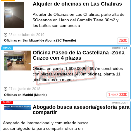
Alquiler de oficinas en Las Chafiras
Alquiler de Oficinas en Las Chafiras, parte alta de
5Oceanos en Llano del Camello.Tiene 30m2 y
los baños son comunes a
23 de octubre de 2019
260
€
Oficinas en San Miguel de Abona
(SC Tenerife)
-VENDO-
PARTICULAR
Oficina Paseo de la Castellana -Zona
Cuzco con 4 plazas
Oficina en venta ,1.600.000€ , 607m construidos
con plazas y trasteros (433m oficina), planta 11
,distribuidos en mamp
27 de junio de 2018
1.650.000
€
Oficinas en Madrid
(Madrid)
-BUSCO-
PARTICULAR
Abogado busca asesoría/gestoría para
compartir
Abogado de internacional y comunitario busca
asesoría/gestoría para compartir oficina en