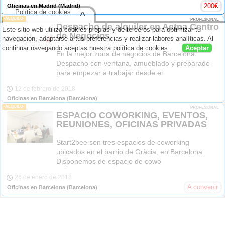
200
€
Oficinas en Madrid
(Madrid)
Política de cookies
^
-ALQUILO-
PROFESIONAL
Despacho de alquiler en Aetna Centro
Este sitio web utiliza cookies propias y de terceros para optimizar tu
de Negocios
navegación, adaptarse a tus preferencias y realizar labores analíticas. Al
continuar navegando aceptas nuestra
política de cookies
.
Aceptar
En la mejor zona de negocios de Barcelona.
Despacho con ventana, amueblado y preparado
para empezar a trabajar desde el
12 de febrero de 2018
Oficinas en Barcelona
(Barcelona)
-ALQUILO-
PROFESIONAL
ESPACIO COWORKING, EVENTOS,
REUNIONES, OFICINAS PRIVADAS
Start2bee son tres espacios de coworking
ubicados en el barrio de Gràcia, en Barcelona.
Disponemos de espacio de cowo
26 de enero de 2018
A convenir
Oficinas en Barcelona
(Barcelona)