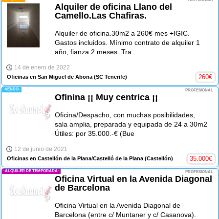
Alquiler de oficina Llano del
Camello.Las Chafiras.
Alquiler de oficina.30m2 a 260€ mes +IGIC.
Gastos incluidos. Mínimo contrato de alquiler 1
año, fianza 2 meses. Tra
14 de enero de 2022
260
€
Oficinas en San Miguel de Abona
(SC Tenerife)
-VENDO-
PROFESIONAL
Ofinina ¡¡ Muy centrica ¡¡
Oficina/Despacho, con muchas posibilidades,
sala amplia, preparada y equipada de 24 a 30m2
Útiles: por 35.000.-€ (Bue
12 de junio de 2021
35.000
€
Oficinas en Castellón de la Plana/Castelló de la Plana
(Castellón)
-ALQUILER DE TEMPORADA-
PROFESIONAL
Oficina Virtual en la Avenida Diagonal
de Barcelona
Oficina Virtual en la Avenida Diagonal de
Barcelona (entre c/ Muntaner y c/ Casanova).