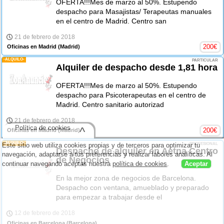
OFERTA!!!Mes de marzo al 50%. Estupendo
despacho para Masajistas/ Terapeutas manuales
en el centro de Madrid. Centro san
21 de febrero de 2018
200
€
Oficinas en Madrid
(Madrid)
-ALQUILO-
PARTICULAR
Alquiler de despacho desde 1,81 hora
OFERTA!!!Mes de marzo al 50%. Estupendo
despacho para Psicoterapeutas en el centro de
Madrid. Centro sanitario autorizad
21 de febrero de 2018
Política de cookies
^
200
€
Oficinas en Madrid
(Madrid)
-ALQUILO-
Este sitio web utiliza cookies propias y de terceros para optimizar tu
PROFESIONAL
Despacho de alquiler en Aetna Centro
navegación, adaptarse a tus preferencias y realizar labores analíticas. Al
de Negocios
continuar navegando aceptas nuestra
política de cookies
.
Aceptar
En la mejor zona de negocios de Barcelona.
Despacho con ventana, amueblado y preparado
para empezar a trabajar desde el
12 de febrero de 2018
Oficinas en Barcelona
(Barcelona)