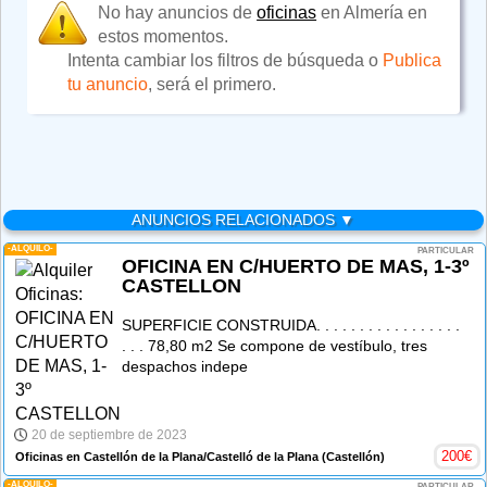
No hay anuncios de
oficinas
en Almería en
estos momentos.
Intenta cambiar los filtros de búsqueda o
Publica
tu anuncio
, será el primero.
ANUNCIOS RELACIONADOS ▼
-ALQUILO-
PARTICULAR
OFICINA EN C/HUERTO DE MAS, 1-3º
CASTELLON
SUPERFICIE CONSTRUIDA. . . . . . . . . . . . . . . . .
. . . 78,80 m2 Se compone de vestíbulo, tres
despachos indepe
20 de septiembre de 2023
200
€
Oficinas en Castellón de la Plana/Castelló de la Plana
(Castellón)
-ALQUILO-
PARTICULAR