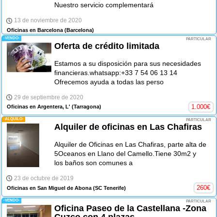
Nuestro servicio complementará
13 de noviembre de 2020
Oficinas en Barcelona
(Barcelona)
-VENDO-
PARTICULAR
Oferta de crédito limitada
Estamos a su disposición para sus necesidades
financieras.whatsapp:+33 7 54 06 13 14
Ofrecemos ayuda a todas las perso
29 de septiembre de 2020
1.000
€
Oficinas en Argentera, L'
(Tarragona)
-ALQUILO-
PARTICULAR
Alquiler de oficinas en Las Chafiras
Alquiler de Oficinas en Las Chafiras, parte alta de
5Oceanos en Llano del Camello.Tiene 30m2 y
los baños son comunes a
23 de octubre de 2019
260
€
Oficinas en San Miguel de Abona
(SC Tenerife)
-VENDO-
PARTICULAR
Oficina Paseo de la Castellana -Zona
Cuzco con 4 plazas