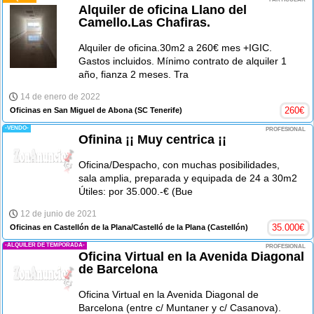
Alquiler de oficina Llano del
Camello.Las Chafiras.
Alquiler de oficina.30m2 a 260€ mes +IGIC.
Gastos incluidos. Mínimo contrato de alquiler 1
año, fianza 2 meses. Tra
14 de enero de 2022
260
€
Oficinas en San Miguel de Abona
(SC Tenerife)
-VENDO-
PROFESIONAL
Ofinina ¡¡ Muy centrica ¡¡
Oficina/Despacho, con muchas posibilidades,
sala amplia, preparada y equipada de 24 a 30m2
Útiles: por 35.000.-€ (Bue
12 de junio de 2021
35.000
€
Oficinas en Castellón de la Plana/Castelló de la Plana
(Castellón)
-ALQUILER DE TEMPORADA-
PROFESIONAL
Oficina Virtual en la Avenida Diagonal
de Barcelona
Oficina Virtual en la Avenida Diagonal de
Barcelona (entre c/ Muntaner y c/ Casanova).