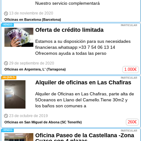
Nuestro servicio complementará
13 de noviembre de 2020
Oficinas en Barcelona
(Barcelona)
-VENDO-
PARTICULAR
Oferta de crédito limitada
Estamos a su disposición para sus necesidades
financieras.whatsapp:+33 7 54 06 13 14
Ofrecemos ayuda a todas las perso
29 de septiembre de 2020
1.000
€
Oficinas en Argentera, L'
(Tarragona)
-ALQUILO-
PARTICULAR
Alquiler de oficinas en Las Chafiras
Alquiler de Oficinas en Las Chafiras, parte alta de
5Oceanos en Llano del Camello.Tiene 30m2 y
los baños son comunes a
23 de octubre de 2019
260
€
Oficinas en San Miguel de Abona
(SC Tenerife)
-VENDO-
PARTICULAR
Oficina Paseo de la Castellana -Zona
Cuzco con 4 plazas