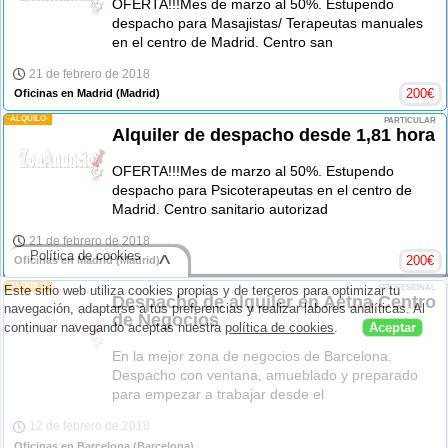
OFERTA!!!Mes de marzo al 50%. Estupendo
despacho para Masajistas/ Terapeutas manuales
en el centro de Madrid. Centro san
21 de febrero de 2018
200
€
Oficinas en Madrid
(Madrid)
-ALQUILO-
PARTICULAR
Alquiler de despacho desde 1,81 hora
OFERTA!!!Mes de marzo al 50%. Estupendo
despacho para Psicoterapeutas en el centro de
Madrid. Centro sanitario autorizad
21 de febrero de 2018
Política de cookies
^
200
€
Oficinas en Madrid
(Madrid)
-ALQUILO-
Este sitio web utiliza cookies propias y de terceros para optimizar tu
PROFESIONAL
Despacho de alquiler en Aetna Centro
navegación, adaptarse a tus preferencias y realizar labores analíticas. Al
de Negocios
continuar navegando aceptas nuestra
política de cookies
.
Aceptar
En la mejor zona de negocios de Barcelona.
Despacho con ventana, amueblado y preparado
para empezar a trabajar desde el
12 de febrero de 2018
Oficinas en Barcelona
(Barcelona)