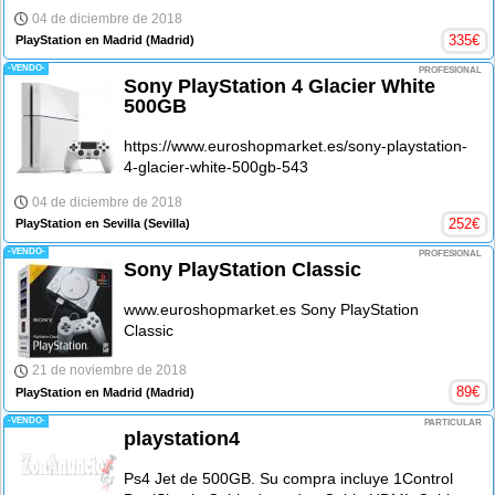
04 de diciembre de 2018
335
€
PlayStation en Madrid
(Madrid)
-VENDO-
PROFESIONAL
Sony PlayStation 4 Glacier White
500GB
https://www.euroshopmarket.es/sony-playstation-
4-glacier-white-500gb-543
04 de diciembre de 2018
252
€
PlayStation en Sevilla
(Sevilla)
-VENDO-
PROFESIONAL
Sony PlayStation Classic
www.euroshopmarket.es Sony PlayStation
Classic
21 de noviembre de 2018
89
€
PlayStation en Madrid
(Madrid)
-VENDO-
PARTICULAR
playstation4
Ps4 Jet de 500GB. Su compra incluye 1Control