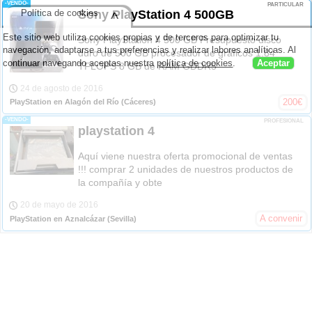
-VENDO-
PARTICULAR
Política de cookies
Sony PlayStation 4 500GB
^
Este sitio web utiliza cookies propias y de terceros para optimizar tu
Sony PlayStation 4 500 GB Presupuesto disco
navegación, adaptarse a tus preferencias y realizar labores analíticas. Al
duro de 500 GB procesador de gráficos 1.84
continuar navegando aceptas nuestra
política de cookies
.
Aceptar
TFLOPS 8 GB de RAM GDDR5
24 de agosto de 2016
200
€
PlayStation en Alagón del Río
(Cáceres)
-VENDO-
PROFESIONAL
playstation 4
Aquí viene nuestra oferta promocional de ventas
!!! comprar 2 unidades de nuestros productos de
la compañía y obte
20 de mayo de 2016
A convenir
PlayStation en Aznalcázar
(Sevilla)