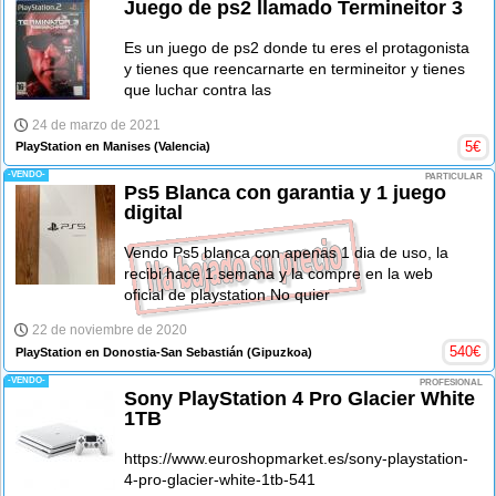
Juego de ps2 llamado Termineitor 3
Es un juego de ps2 donde tu eres el protagonista
y tienes que reencarnarte en termineitor y tienes
que luchar contra las
24 de marzo de 2021
5
€
PlayStation en Manises
(Valencia)
-VENDO-
PARTICULAR
Ps5 Blanca con garantia y 1 juego
digital
Vendo Ps5 blanca con apenas 1 dia de uso, la
recibi hace 1 semana y la compre en la web
oficial de playstation No quier
22 de noviembre de 2020
540
€
PlayStation en Donostia-San Sebastián
(Gipuzkoa)
-VENDO-
PROFESIONAL
Sony PlayStation 4 Pro Glacier White
1TB
https://www.euroshopmarket.es/sony-playstation-
4-pro-glacier-white-1tb-541