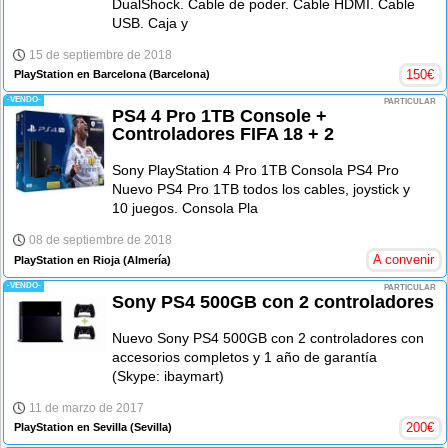
DualShock. Cable de poder. Cable HDMI. Cable
USB. Caja y
15 de septiembre de 2018
150
€
PlayStation en Barcelona
(Barcelona)
-VENDO-
PARTICULAR
PS4 4 Pro 1TB Console +
Controladores FIFA 18 + 2
Sony PlayStation 4 Pro 1TB Consola PS4 Pro
Nuevo PS4 Pro 1TB todos los cables, joystick y
10 juegos. Consola Pla
08 de septiembre de 2018
A convenir
PlayStation en Rioja
(Almería)
-VENDO-
PARTICULAR
Sony PS4 500GB con 2 controladores
Nuevo Sony PS4 500GB con 2 controladores con
accesorios completos y 1 año de garantía
(Skype: ibaymart)
11 de marzo de 2017
200
€
PlayStation en Sevilla
(Sevilla)