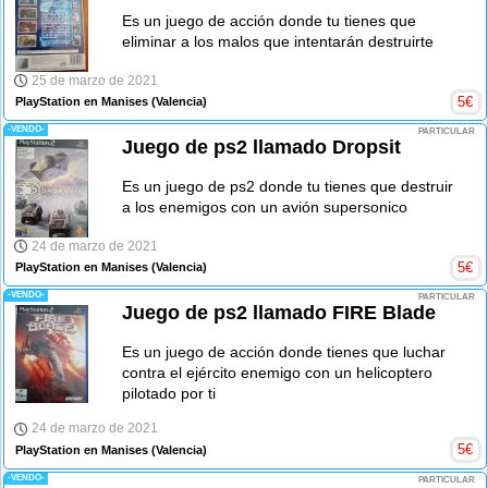
Es un juego de acción donde tu tienes que
eliminar a los malos que intentarán destruirte
25 de marzo de 2021
5
€
PlayStation en Manises
(Valencia)
-VENDO-
PARTICULAR
Juego de ps2 llamado Dropsit
Es un juego de ps2 donde tu tienes que destruir
a los enemigos con un avión supersonico
24 de marzo de 2021
5
€
PlayStation en Manises
(Valencia)
-VENDO-
PARTICULAR
Juego de ps2 llamado FIRE Blade
Es un juego de acción donde tienes que luchar
contra el ejército enemigo con un helicoptero
pilotado por ti
24 de marzo de 2021
5
€
PlayStation en Manises
(Valencia)
-VENDO-
PARTICULAR