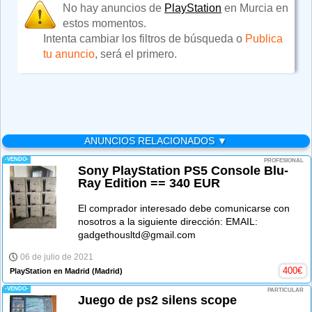
No hay anuncios de
PlayStation
en Murcia en
estos momentos.
Intenta cambiar los filtros de búsqueda o
Publica
tu anuncio
, será el primero.
ANUNCIOS RELACIONADOS ▼
-VENDO-
PROFESIONAL
Sony PlayStation PS5 Console Blu-
Ray Edition == 340 EUR
El comprador interesado debe comunicarse con
nosotros a la siguiente dirección: EMAIL:
gadgethousltd@gmail.com
06 de julio de 2021
400
€
PlayStation en Madrid
(Madrid)
-VENDO-
PARTICULAR
Juego de ps2 silens scope