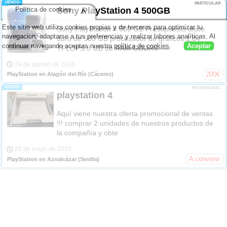
-VENDO-
PARTICULAR
Política de cookies
Sony PlayStation 4 500GB
^
Este sitio web utiliza cookies propias y de terceros para optimizar tu
Sony PlayStation 4 500 GB Presupuesto disco
navegación, adaptarse a tus preferencias y realizar labores analíticas. Al
duro de 500 GB procesador de gráficos 1.84
continuar navegando aceptas nuestra
política de cookies
.
Aceptar
TFLOPS 8 GB de RAM GDDR5
24 de agosto de 2016
200
€
PlayStation en Alagón del Río
(Cáceres)
-VENDO-
PROFESIONAL
playstation 4
Aquí viene nuestra oferta promocional de ventas
!!! comprar 2 unidades de nuestros productos de
la compañía y obte
20 de mayo de 2016
A convenir
PlayStation en Aznalcázar
(Sevilla)