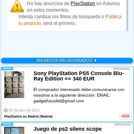
No hay anuncios de
PlayStation
en Asturias
en estos momentos.
Intenta cambiar los filtros de búsqueda o
Publica
tu anuncio
, será el primero.
ANUNCIOS RELACIONADOS ▼
-VENDO-
PROFESIONAL
Sony PlayStation PS5 Console Blu-
Ray Edition == 340 EUR
El comprador interesado debe comunicarse con
nosotros a la siguiente dirección: EMAIL:
gadgethousltd@gmail.com
06 de julio de 2021
400
€
PlayStation en Madrid
(Madrid)
-VENDO-
PARTICULAR
Juego de ps2 silens scope