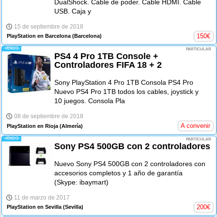
DualShock. Cable de poder. Cable HDMI. Cable
USB. Caja y
15 de septiembre de 2018
150
€
PlayStation en Barcelona
(Barcelona)
-VENDO-
PARTICULAR
PS4 4 Pro 1TB Console +
Controladores FIFA 18 + 2
Sony PlayStation 4 Pro 1TB Consola PS4 Pro
Nuevo PS4 Pro 1TB todos los cables, joystick y
10 juegos. Consola Pla
08 de septiembre de 2018
A convenir
PlayStation en Rioja
(Almería)
-VENDO-
PARTICULAR
Sony PS4 500GB con 2 controladores
Nuevo Sony PS4 500GB con 2 controladores con
accesorios completos y 1 año de garantía
(Skype: ibaymart)
11 de marzo de 2017
200
€
PlayStation en Sevilla
(Sevilla)