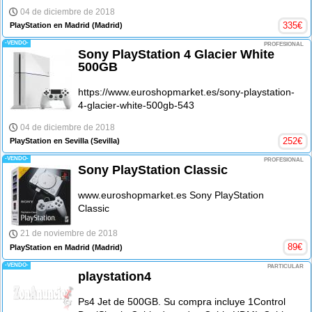
04 de diciembre de 2018
335
€
PlayStation en Madrid
(Madrid)
-VENDO-
PROFESIONAL
Sony PlayStation 4 Glacier White
500GB
https://www.euroshopmarket.es/sony-playstation-
4-glacier-white-500gb-543
04 de diciembre de 2018
252
€
PlayStation en Sevilla
(Sevilla)
-VENDO-
PROFESIONAL
Sony PlayStation Classic
www.euroshopmarket.es Sony PlayStation
Classic
21 de noviembre de 2018
89
€
PlayStation en Madrid
(Madrid)
-VENDO-
PARTICULAR
playstation4
Ps4 Jet de 500GB. Su compra incluye 1Control