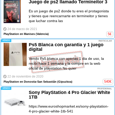
Juego de ps2 llamado Termineitor 3
Es un juego de ps2 donde tu eres el protagonista
y tienes que reencarnarte en termineitor y tienes
que luchar contra las
24 de marzo de 2021
5
€
PlayStation en Manises
(Valencia)
-VENDO-
PARTICULAR
Ps5 Blanca con garantia y 1 juego
digital
Vendo Ps5 blanca con apenas 1 dia de uso, la
recibi hace 1 semana y la compre en la web
oficial de playstation No quier
22 de noviembre de 2020
540
€
PlayStation en Donostia-San Sebastián
(Gipuzkoa)
-VENDO-
PROFESIONAL
Sony PlayStation 4 Pro Glacier White
1TB
https://www.euroshopmarket.es/sony-playstation-
4-pro-glacier-white-1tb-541