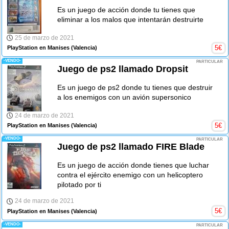
Es un juego de acción donde tu tienes que
eliminar a los malos que intentarán destruirte
25 de marzo de 2021
5
€
PlayStation en Manises
(Valencia)
-VENDO-
PARTICULAR
Juego de ps2 llamado Dropsit
Es un juego de ps2 donde tu tienes que destruir
a los enemigos con un avión supersonico
24 de marzo de 2021
5
€
PlayStation en Manises
(Valencia)
-VENDO-
PARTICULAR
Juego de ps2 llamado FIRE Blade
Es un juego de acción donde tienes que luchar
contra el ejército enemigo con un helicoptero
pilotado por ti
24 de marzo de 2021
5
€
PlayStation en Manises
(Valencia)
-VENDO-
PARTICULAR