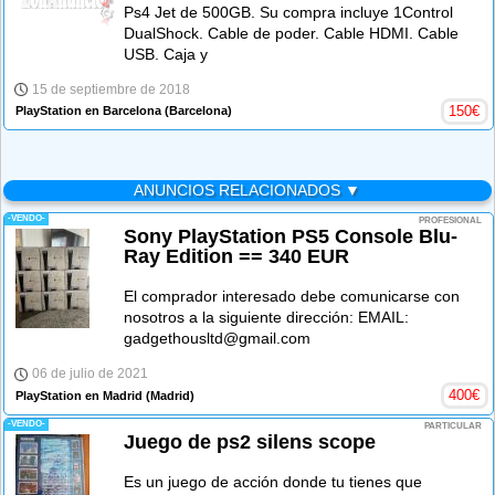
Ps4 Jet de 500GB. Su compra incluye 1Control
DualShock. Cable de poder. Cable HDMI. Cable
USB. Caja y
15 de septiembre de 2018
150
€
PlayStation en Barcelona
(Barcelona)
ANUNCIOS RELACIONADOS ▼
-VENDO-
PROFESIONAL
Sony PlayStation PS5 Console Blu-
Ray Edition == 340 EUR
El comprador interesado debe comunicarse con
nosotros a la siguiente dirección: EMAIL:
gadgethousltd@gmail.com
06 de julio de 2021
400
€
PlayStation en Madrid
(Madrid)
-VENDO-
PARTICULAR
Juego de ps2 silens scope
Es un juego de acción donde tu tienes que