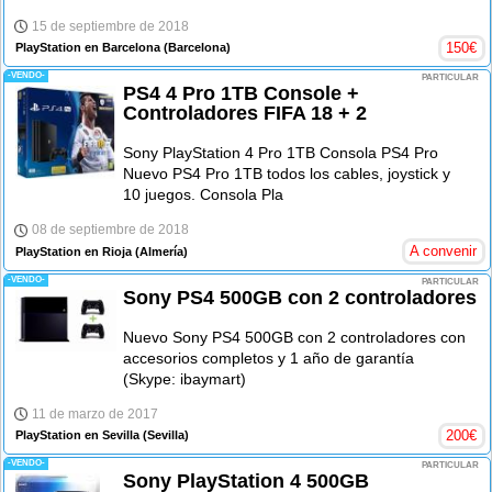
15 de septiembre de 2018
150
€
PlayStation en Barcelona
(Barcelona)
-VENDO-
PARTICULAR
PS4 4 Pro 1TB Console +
Controladores FIFA 18 + 2
Sony PlayStation 4 Pro 1TB Consola PS4 Pro
Nuevo PS4 Pro 1TB todos los cables, joystick y
10 juegos. Consola Pla
08 de septiembre de 2018
A convenir
PlayStation en Rioja
(Almería)
-VENDO-
PARTICULAR
Sony PS4 500GB con 2 controladores
Nuevo Sony PS4 500GB con 2 controladores con
accesorios completos y 1 año de garantía
(Skype: ibaymart)
11 de marzo de 2017
200
€
PlayStation en Sevilla
(Sevilla)
-VENDO-
PARTICULAR
Sony PlayStation 4 500GB