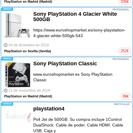
335
€
PlayStation en Madrid
(Madrid)
-VENDO-
PROFESIONAL
Sony PlayStation 4 Glacier White
500GB
https://www.euroshopmarket.es/sony-playstation-
4-glacier-white-500gb-543
04 de diciembre de 2018
252
€
PlayStation en Sevilla
(Sevilla)
-VENDO-
PROFESIONAL
Sony PlayStation Classic
www.euroshopmarket.es Sony PlayStation
Classic
21 de noviembre de 2018
89
€
PlayStation en Madrid
(Madrid)
-VENDO-
PARTICULAR
playstation4
Ps4 Jet de 500GB. Su compra incluye 1Control
DualShock. Cable de poder. Cable HDMI. Cable
USB. Caja y