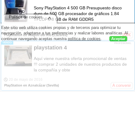
Sony PlayStation 4 500 GB Presupuesto disco
duro de 500 GB procesador de gráficos 1.84
Política de cookies
^
TFLOPS 8 GB de RAM GDDR5
Este sitio web utiliza cookies propias y de terceros para optimizar tu
24 de agosto de 2016
navegación, adaptarse a tus preferencias y realizar labores analíticas. Al
200
€
PlayStation en Alagón del Río
(Cáceres)
continuar navegando aceptas nuestra
política de cookies
.
Aceptar
-VENDO-
PROFESIONAL
playstation 4
Aquí viene nuestra oferta promocional de ventas
!!! comprar 2 unidades de nuestros productos de
la compañía y obte
20 de mayo de 2016
A convenir
PlayStation en Aznalcázar
(Sevilla)