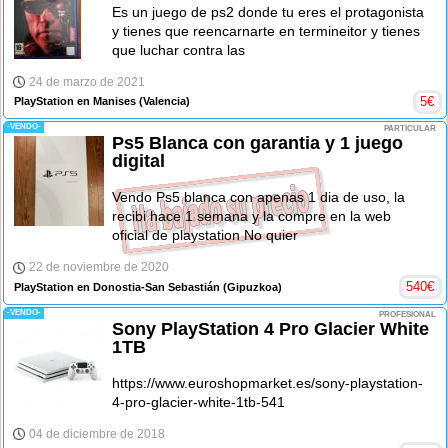
Es un juego de ps2 donde tu eres el protagonista
y tienes que reencarnarte en termineitor y tienes
que luchar contra las
24 de marzo de 2021
5
€
PlayStation en Manises
(Valencia)
-VENDO-
PARTICULAR
Ps5 Blanca con garantia y 1 juego
digital
Vendo Ps5 blanca con apenas 1 dia de uso, la
recibi hace 1 semana y la compre en la web
oficial de playstation No quier
22 de noviembre de 2020
540
€
PlayStation en Donostia-San Sebastián
(Gipuzkoa)
-VENDO-
PROFESIONAL
Sony PlayStation 4 Pro Glacier White
1TB
https://www.euroshopmarket.es/sony-playstation-
4-pro-glacier-white-1tb-541
04 de diciembre de 2018