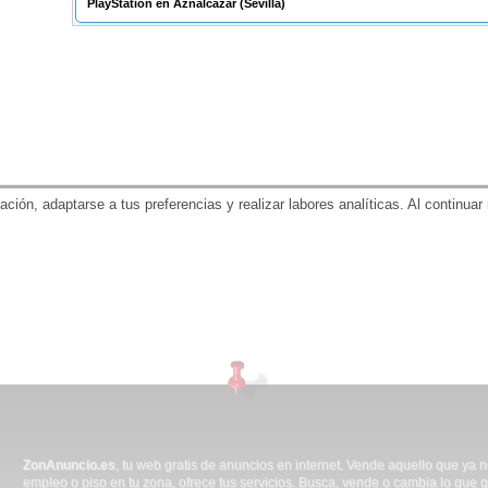
PlayStation en Aznalcázar
(Sevilla)
gación, adaptarse a tus preferencias y realizar labores analíticas. Al contin
ZonAnuncio.es
, tu web gratis de anuncios en internet. Vende aquello que ya 
empleo o piso en tu zona, ofrece tus servicios. Busca, vende o cambia lo que q