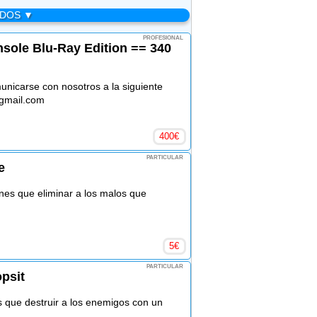
ADOS ▼
PROFESIONAL
sole Blu-Ray Edition == 340
nicarse con nosotros a la siguiente
@gmail.com
400
€
PARTICULAR
e
nes que eliminar a los malos que
5
€
PARTICULAR
psit
s que destruir a los enemigos con un