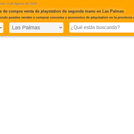
ves, 6 de Agosto de 2026
s de compra venta de playstation de segunda mano en Las Palmas
onde puedes vender o comprar consolas y accesorios de playstation en la provincia