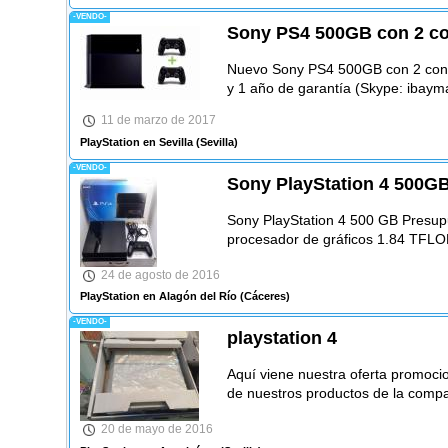
-VENDO-
Sony PS4 500GB con 2 co
Nuevo Sony PS4 500GB con 2 cont
y 1 año de garantía (Skype: ibayma
11 de marzo de 2017
PlayStation en Sevilla
(Sevilla)
-VENDO-
Sony PlayStation 4 500G
Sony PlayStation 4 500 GB Presup
procesador de gráficos 1.84 TF
24 de agosto de 2016
PlayStation en Alagón del Río
(Cáceres)
-VENDO-
playstation 4
Aquí viene nuestra oferta promocio
de nuestros productos de la compa
20 de mayo de 2016