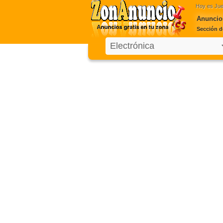
Hoy es
Jue
Anuncio
Sección d