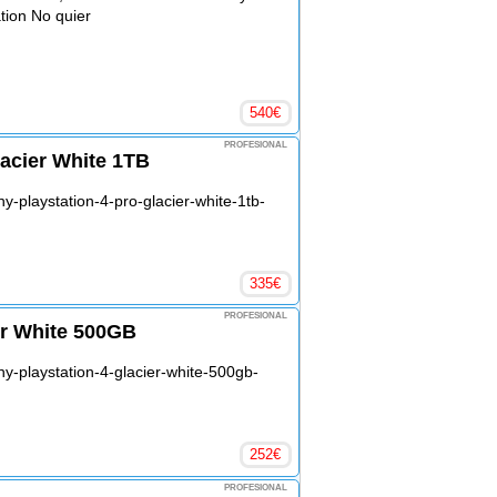
tion No quier
540
€
PROFESIONAL
lacier White 1TB
-playstation-4-pro-glacier-white-1tb-
335
€
PROFESIONAL
er White 500GB
y-playstation-4-glacier-white-500gb-
252
€
PROFESIONAL