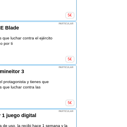
5
€
PARTICULAR
RE Blade
 que luchar contra el ejército
o por ti
5
€
PARTICULAR
mineitor 3
l protagonista y tienes que
s que luchar contra las
5
€
PARTICULAR
 1 juego digital
 de uso, la recibi hace 1 semana y la