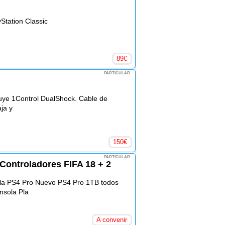
tation Classic
89
€
PARTICULAR
uye 1Control DualShock. Cable de
ja y
150
€
PARTICULAR
Controladores FIFA 18 + 2
ola PS4 Pro Nuevo PS4 Pro 1TB todos
onsola Pla
A convenir