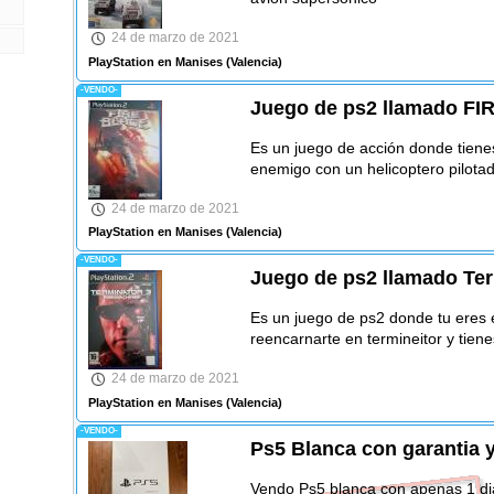
24 de marzo de 2021
PlayStation en Manises
(Valencia)
-VENDO-
Juego de ps2 llamado FI
Es un juego de acción donde tienes
enemigo con un helicoptero pilotad
24 de marzo de 2021
PlayStation en Manises
(Valencia)
-VENDO-
Juego de ps2 llamado Ter
Es un juego de ps2 donde tu eres e
reencarnarte en termineitor y tiene
24 de marzo de 2021
PlayStation en Manises
(Valencia)
-VENDO-
Ps5 Blanca con garantia y
Vendo Ps5 blanca con apenas 1 dia