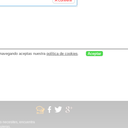
A convenir
uar navegando aceptas nuestra
política de cookies
.
Aceptar
no necesites, encuentra
uieras.