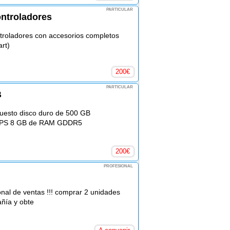
PARTICULAR
ntroladores
roladores con accesorios completos
rt)
200
€
PARTICULAR
B
uesto disco duro de 500 GB
LOPS 8 GB de RAM GDDR5
200
€
PROFESIONAL
nal de ventas !!! comprar 2 unidades
ñía y obte