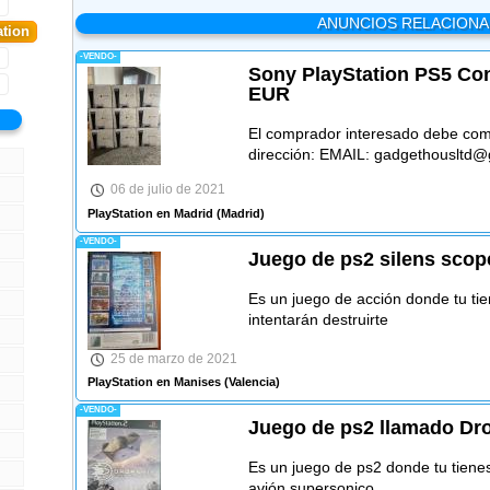
ANUNCIOS RELACION
ation
-VENDO-
Sony PlayStation PS5 Con
EUR
El comprador interesado debe comu
dirección: EMAIL: gadgethousltd
06 de julio de 2021
PlayStation en Madrid
(Madrid)
-VENDO-
Juego de ps2 silens scop
Es un juego de acción donde tu tie
intentarán destruirte
25 de marzo de 2021
PlayStation en Manises
(Valencia)
-VENDO-
Juego de ps2 llamado Dro
Es un juego de ps2 donde tu tiene
avión supersonico