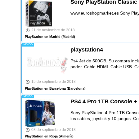
Sony PlayStation Classic
www.euroshopmarket.es Sony PlayS
21 de noviembre de 2018
PlayStation en Madrid
(Madrid)
-VENDO-
playstation4
Ps4 Jet de 500GB. Su compra incl
poder. Cable HDMI. Cable USB. Ca
15 de septiembre de 2018
PlayStation en Barcelona
(Barcelona)
-VENDO-
PS4 4 Pro 1TB Console + 
Sony PlayStation 4 Pro 1TB Cons
los cables, joystick y 10 juegos. C
08 de septiembre de 2018
PlayStation en Rioja
(Almería)