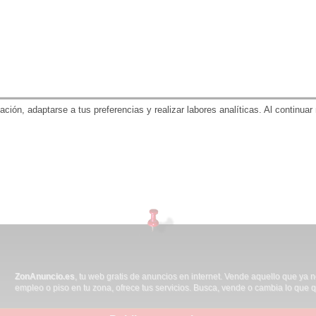
gación, adaptarse a tus preferencias y realizar labores analíticas. Al contin
ZonAnuncio.es
, tu web gratis de anuncios en internet. Vende aquello que ya 
empleo o piso en tu zona, ofrece tus servicios. Busca, vende o cambia lo que q