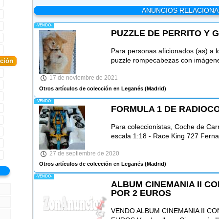
ANUNCIOS RELACION
-VENDO-
PUZZLE DE PERRITO Y 
Para personas aficionados (as) a l
puzzle rompecabezas con imágenes
cción
17 de noviembre de 2021
Otros artículos de colección en Leganés
(Madrid)
-VENDO-
FORMULA 1 DE RADIOC
Para coleccionistas, Coche de Car
escala 1:18 - Race King 727 Ferna
27 de septiembre de 2020
Otros artículos de colección en Leganés
(Madrid)
-VENDO-
ALBUM CINEMANIA II C
POR 2 EUROS
VENDO ALBUM CINEMANIA II CO