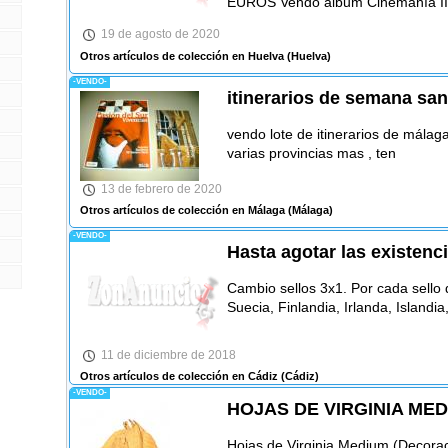
EUROS Vendo album Cinemanía II .
19 de agosto de 2020
Otros artículos de colección en Huelva
(Huelva)
-VENDO-
itinerarios de semana san
vendo lote de itinerarios de málag
varias provincias mas , ten
13 de febrero de 2020
Otros artículos de colección en Málaga
(Málaga)
-VENDO-
Hasta agotar las existenc
Cambio sellos 3x1. Por cada sello 
Suecia, Finlandia, Irlanda, Islandi
11 de diciembre de 2018
Otros artículos de colección en Cádiz
(Cádiz)
-VENDO-
HOJAS DE VIRGINIA ME
Hojas de Virginia Medium (Decorac