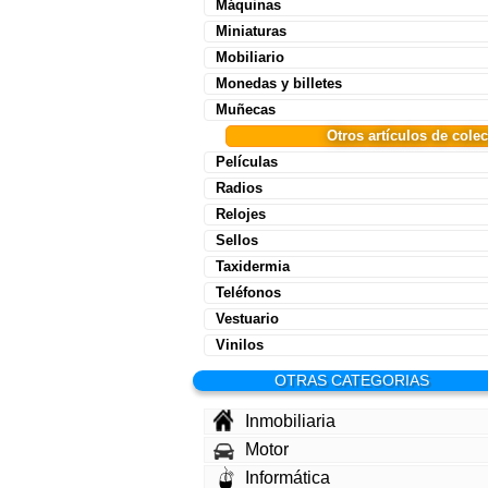
Máquinas
Miniaturas
Mobiliario
Monedas y billetes
Muñecas
Otros artículos de cole
Películas
Radios
Relojes
Sellos
Taxidermia
Teléfonos
Vestuario
Vinilos
OTRAS CATEGORIAS
Inmobiliaria
Motor
Informática