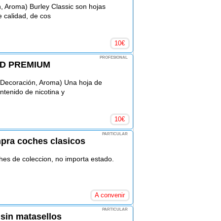
, Aroma) Burley Classic son hojas
e calidad, de cos
10
€
PROFESIONAL
LD PREMIUM
Decoración, Aroma) Una hoja de
ntenido de nicotina y
10
€
PARTICULAR
pra coches clasicos
s de coleccion, no importa estado.
A convenir
PARTICULAR
 sin matasellos