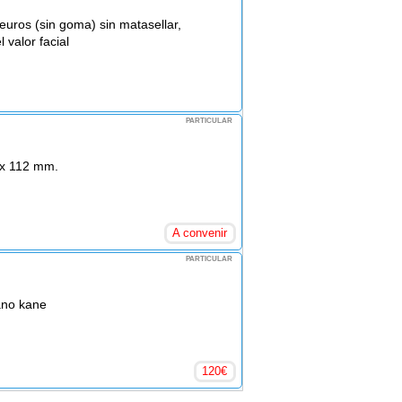
euros (sin goma) sin matasellar,
 valor facial
PARTICULAR
 x 112 mm.
A convenir
PARTICULAR
ano kane
120
€