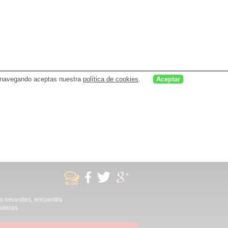
uar navegando aceptas nuestra
política de cookies
.
Aceptar
no necesites, encuentra
uieras.