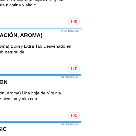
e nicotina y alto c
10
€
PROFESIONAL
ACIÓN, AROMA)
Aroma) Burley Extra Tab Desvenado en
ab natural de
17
€
PROFESIONAL
MON
ón, Aroma) Una hoja de Virginia
 nicotina y alto con
10
€
PROFESIONAL
IC