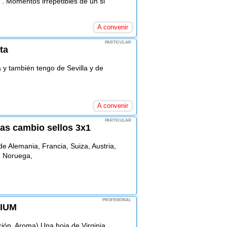
 Momentos irrepetibles de un si
A convenir
PARTICULAR
ta
a y también tengo de Sevilla y de
A convenir
PARTICULAR
ias cambio sellos 3x1
de Alemania, Francia, Suiza, Austria,
a, Noruega,
PROFESIONAL
DIUM
ión, Aroma) Una hoja de Virginia