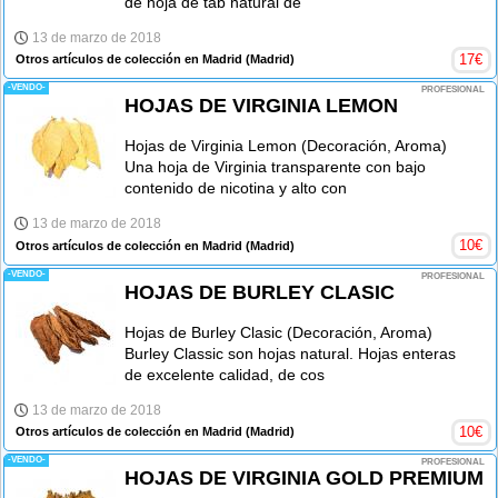
de hoja de tab natural de
13 de marzo de 2018
17
€
Otros artículos de colección en Madrid
(Madrid)
-VENDO-
PROFESIONAL
HOJAS DE VIRGINIA LEMON
Hojas de Virginia Lemon (Decoración, Aroma)
Una hoja de Virginia transparente con bajo
contenido de nicotina y alto con
13 de marzo de 2018
10
€
Otros artículos de colección en Madrid
(Madrid)
-VENDO-
PROFESIONAL
HOJAS DE BURLEY CLASIC
Hojas de Burley Clasic (Decoración, Aroma)
Burley Classic son hojas natural. Hojas enteras
de excelente calidad, de cos
13 de marzo de 2018
10
€
Otros artículos de colección en Madrid
(Madrid)
-VENDO-
PROFESIONAL
HOJAS DE VIRGINIA GOLD PREMIUM