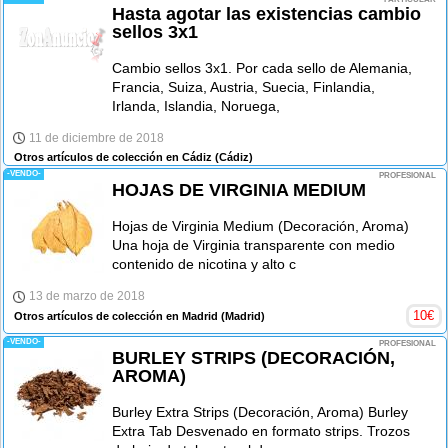
Hasta agotar las existencias cambio
sellos 3x1
Cambio sellos 3x1. Por cada sello de Alemania,
Francia, Suiza, Austria, Suecia, Finlandia,
Irlanda, Islandia, Noruega,
11 de diciembre de 2018
Otros artículos de colección en Cádiz
(Cádiz)
-VENDO-
PROFESIONAL
HOJAS DE VIRGINIA MEDIUM
Hojas de Virginia Medium (Decoración, Aroma)
Una hoja de Virginia transparente con medio
contenido de nicotina y alto c
13 de marzo de 2018
10
€
Otros artículos de colección en Madrid
(Madrid)
-VENDO-
PROFESIONAL
BURLEY STRIPS (DECORACIÓN,
AROMA)
Burley Extra Strips (Decoración, Aroma) Burley
Extra Tab Desvenado en formato strips. Trozos