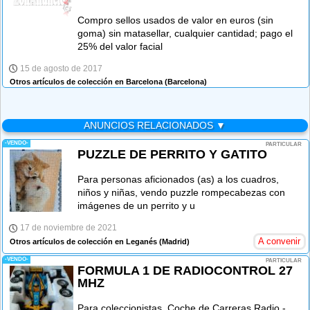
Compro sellos usados de valor en euros (sin
goma) sin matasellar, cualquier cantidad; pago el
25% del valor facial
15 de agosto de 2017
Otros artículos de colección en Barcelona
(Barcelona)
ANUNCIOS RELACIONADOS ▼
-VENDO-
PARTICULAR
PUZZLE DE PERRITO Y GATITO
Para personas aficionados (as) a los cuadros,
niños y niñas, vendo puzzle rompecabezas con
imágenes de un perrito y u
17 de noviembre de 2021
A convenir
Otros artículos de colección en Leganés
(Madrid)
-VENDO-
PARTICULAR
FORMULA 1 DE RADIOCONTROL 27
MHZ
Para coleccionistas, Coche de Carreras Radio -