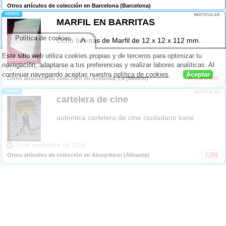
Otros artículos de colección en Barcelona
(Barcelona)
-VENDO-
PARTICULAR
MARFIL EN BARRITAS
Política de cookies
^
Ocho barritas de Marfil de 12 x 12 x 112 mm.
Este sitio web utiliza cookies propias y de terceros para optimizar tu
navegación, adaptarse a tus preferencias y realizar labores analíticas. Al
09 de febrero de 2017
continuar navegando aceptas nuestra
política de cookies
.
Aceptar
A convenir
Otros artículos de colección en Acebeda, La
(Madrid)
-VENDO-
PARTICULAR
cartelera de cine
autentica cartelera de cine ciudadano kane
23 de noviembre de 2016
120
€
Otros artículos de colección en Alcoy/Alcoi
(Alicante)