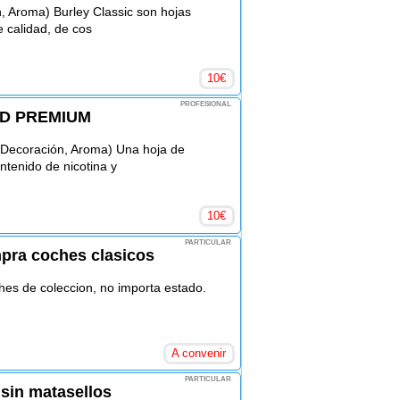
, Aroma) Burley Classic son hojas
e calidad, de cos
10
€
PROFESIONAL
LD PREMIUM
Decoración, Aroma) Una hoja de
ntenido de nicotina y
10
€
PARTICULAR
pra coches clasicos
s de coleccion, no importa estado.
A convenir
PARTICULAR
 sin matasellos