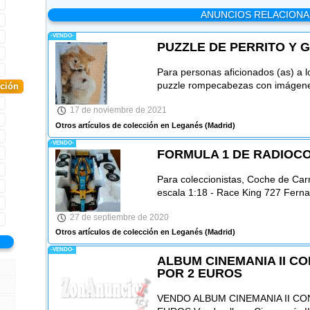
ANUNCIOS RELACION
-VENDO-
PUZZLE DE PERRITO Y 
Para personas aficionados (as) a l
puzzle rompecabezas con imágenes
cción
17 de noviembre de 2021
Otros artículos de colección en Leganés
(Madrid)
-VENDO-
FORMULA 1 DE RADIOC
Para coleccionistas, Coche de Car
escala 1:18 - Race King 727 Ferna
27 de septiembre de 2020
Otros artículos de colección en Leganés
(Madrid)
-VENDO-
ALBUM CINEMANIA II C
POR 2 EUROS
VENDO ALBUM CINEMANIA II CO