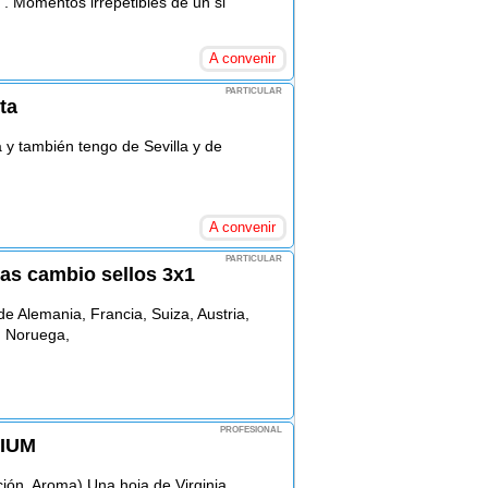
 Momentos irrepetibles de un si
A convenir
PARTICULAR
ta
a y también tengo de Sevilla y de
A convenir
PARTICULAR
ias cambio sellos 3x1
de Alemania, Francia, Suiza, Austria,
a, Noruega,
PROFESIONAL
DIUM
ión, Aroma) Una hoja de Virginia