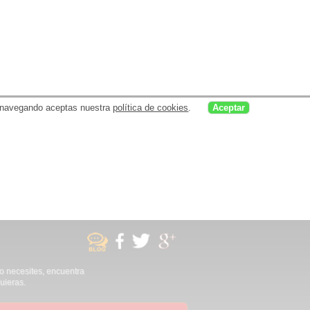
uar navegando aceptas nuestra
política de cookies
.
Aceptar
no necesites, encuentra
uieras.