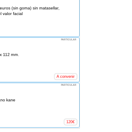
euros (sin goma) sin matasellar,
 valor facial
PARTICULAR
 x 112 mm.
A convenir
PARTICULAR
ano kane
120
€