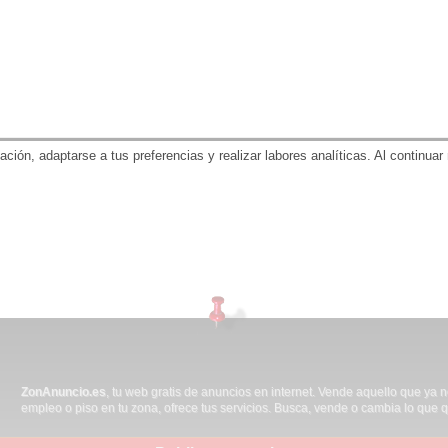
gación, adaptarse a tus preferencias y realizar labores analíticas. Al contin
ZonAnuncio.es
, tu web gratis de anuncios en internet. Vende aquello que ya 
empleo o piso en tu zona, ofrece tus servicios. Busca, vende o cambia lo que q