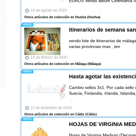
EUROS Vendo album Cinemanía II .
19 de agosto de 2020
Otros artículos de colección en Huelva
(Huelva)
-VENDO-
itinerarios de semana san
vendo lote de itinerarios de málag
varias provincias mas , ten
13 de febrero de 2020
Otros artículos de colección en Málaga
(Málaga)
-VENDO-
Hasta agotar las existenc
Cambio sellos 3x1. Por cada sello 
Suecia, Finlandia, Irlanda, Islandi
11 de diciembre de 2018
Otros artículos de colección en Cádiz
(Cádiz)
-VENDO-
HOJAS DE VIRGINIA ME
Hojas de Virginia Medium (Decorac