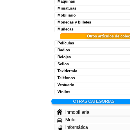
Máquinas
Miniaturas
Mobiliario
Monedas y billetes
Muñecas
Otros artículos de cole
Películas
Radios
Relojes
Sellos
Taxidermia
Teléfonos
Vestuario
Vinilos
OTRAS CATEGORIAS
Inmobiliaria
Motor
Informática