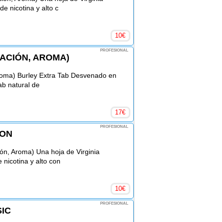
e nicotina y alto c
10
€
PROFESIONAL
ACIÓN, AROMA)
Aroma) Burley Extra Tab Desvenado en
ab natural de
17
€
PROFESIONAL
MON
ón, Aroma) Una hoja de Virginia
 nicotina y alto con
10
€
PROFESIONAL
IC