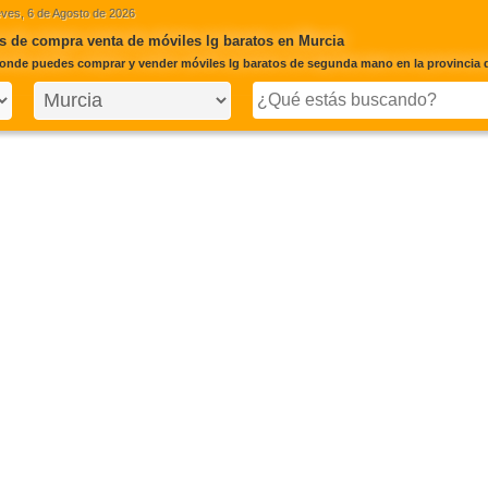
ves, 6 de Agosto de 2026
 de compra venta de móviles lg baratos en Murcia
onde puedes comprar y vender móviles lg baratos de segunda mano en la provincia 