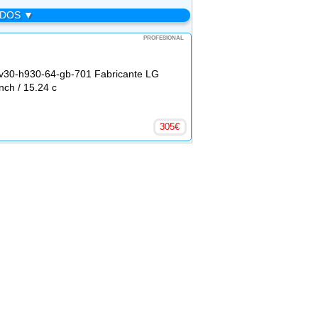
ADOS ▼
PROFESIONAL
-v30-h930-64-gb-701 Fabricante LG
nch / 15.24 c
305
€