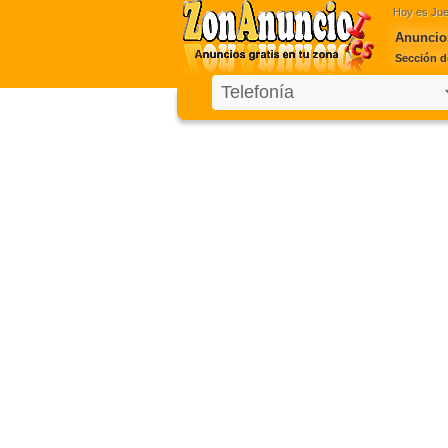
Hoy es
Jue
Anuncios
Sección d