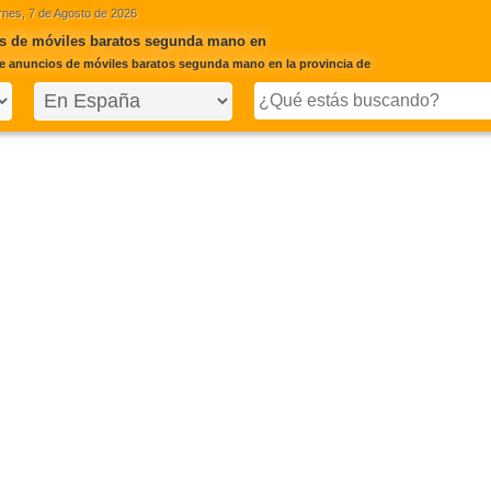
rnes, 7 de Agosto de 2026
s de móviles baratos segunda mano en
e anuncios de móviles baratos segunda mano en la provincia de