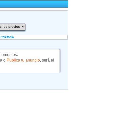
 telefonía
momentos.
da o
Publica tu anuncio
, será el