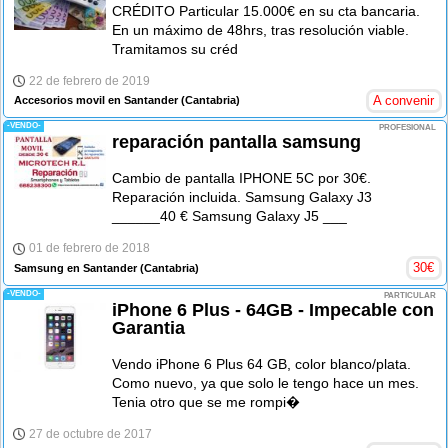
CRÉDITO Particular 15.000€ en su cta bancaria.
En un máximo de 48hrs, tras resolución viable.
Tramitamos su créd
22 de febrero de 2019
A convenir
Accesorios movil en Santander
(Cantabria)
-VENDO-
PROFESIONAL
reparación pantalla samsung
Cambio de pantalla IPHONE 5C por 30€.
Reparación incluida. Samsung Galaxy J3
______40 € Samsung Galaxy J5 ___
01 de febrero de 2018
30
€
Samsung en Santander
(Cantabria)
-VENDO-
PARTICULAR
iPhone 6 Plus - 64GB - Impecable con
Garantia
Vendo iPhone 6 Plus 64 GB, color blanco/plata.
Como nuevo, ya que solo le tengo hace un mes.
Tenia otro que se me rompi�
27 de octubre de 2017