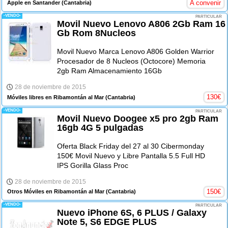
A convenir
Apple en Santander
(Cantabria)
-VENDO-
PARTICULAR
Movil Nuevo Lenovo A806 2Gb Ram 16
Gb Rom 8Nucleos
Movil Nuevo Marca Lenovo A806 Golden Warrior
Procesador de 8 Nucleos (Octocore) Memoria
2gb Ram Almacenamiento 16Gb
28 de noviembre de 2015
130
€
Móviles libres en Ribamontán al Mar
(Cantabria)
-VENDO-
PARTICULAR
Movil Nuevo Doogee x5 pro 2gb Ram
16gb 4G 5 pulgadas
Oferta Black Friday del 27 al 30 Cibermonday
150€ Movil Nuevo y Libre Pantalla 5.5 Full HD
IPS Gorilla Glass Proc
28 de noviembre de 2015
150
€
Otros Móviles en Ribamontán al Mar
(Cantabria)
-VENDO-
PARTICULAR
Nuevo iPhone 6S, 6 PLUS / Galaxy
Note 5, S6 EDGE PLUS