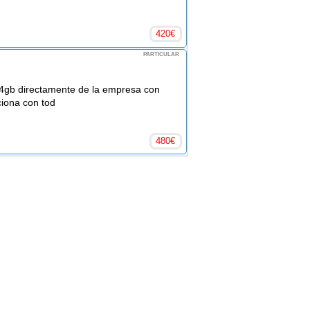
420
€
PARTICULAR
64gb directamente de la empresa con
ciona con tod
480
€