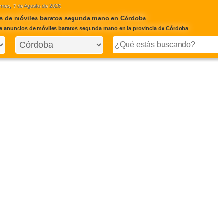
rnes, 7 de Agosto de 2026
s de móviles baratos segunda mano en Córdoba
e anuncios de móviles baratos segunda mano en la provincia de Córdoba