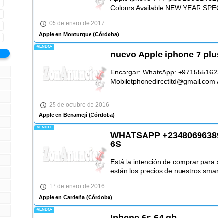
Colours Available NEW YEAR SP
05 de enero de 2017
Apple en Monturque
(Córdoba)
-VENDO-
nuevo Apple iphone 7 plu
Encargar: WhatsApp: +9715551623
Mobiletphonedirectltd@gmail.co
25 de octubre de 2016
Apple en Benamejí
(Córdoba)
-VENDO-
WHATSAPP +2348069638
6S
Está la intención de comprar para
están los precios de nuestros sma
17 de enero de 2016
Apple en Cardeña
(Córdoba)
-VENDO-
Iphone 6s 64 gb