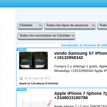
Encontrados 11
Anuncios de tele
-VENDO-
vendo Samsung S7 iPhon
+19132958342
Compre 2 y obtenga 1 gratis, App
WhatsApp +19132958342 Apple iP
16 de mayo de 2017
Apple en Carcabuey
(Córdoba)
-VENDO-
Apple iPhone 7 /iphone 7
+2349033180786
Apple iphone 7 / 7 plus 256GB /32g