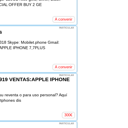
ECIAL OFFER BUY 2 GE
A convenir
PARTICULAR
s
18 Skype: Mobilet.phone Gmail:
m APPLE IPHONE 7,7PLUS
A convenir
PARTICULAR
919 VENTAS:APPLE IPHONE
 su reventa o para uso personal? Aquí
rtphones dis
300
€
PARTICULAR