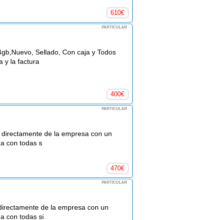
610
€
PARTICULAR
4gb,Nuevo, Sellado, Con caja y Todos
a y la factura
400
€
PARTICULAR
b directamente de la empresa con un
na con todas s
470
€
PARTICULAR
directamente de la empresa con un
na con todas si