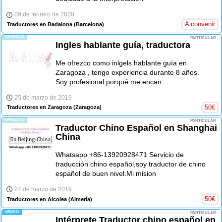
09 de febrero de 2020
A convenir
Traductores en Badalona
(Barcelona)
-OFREZCO-
PARTICULAR
Ingles hablante guía, traductora
Me ofrezco como inlgels hablante guía en
Zaragoza , tengo experiencia durante 8 años.
Soy profesional porqué me encan
25 de marzo de 2019
50
€
Traductores en Zaragoza
(Zaragoza)
-OFREZCO-
PARTICULAR
Traductor Chino Español en Shanghai
China
Whatsapp +86-13920928471 Servicio de
traducción chino español,soy traductor de chino
español de buen nivel.Mi mision
24 de marzo de 2019
50
€
Traductores en Alcolea
(Almería)
-VENDO-
PARTICULAR
Intérprete Traductor chino español en