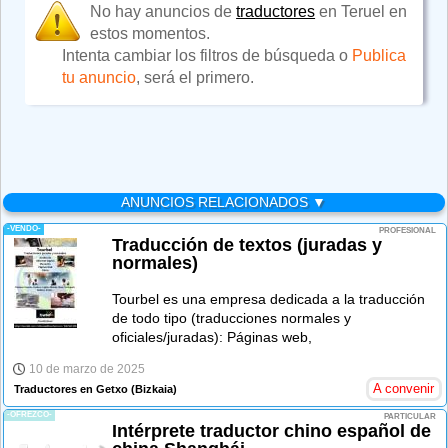
No hay anuncios de
traductores
en Teruel en
estos momentos.
Intenta cambiar los filtros de búsqueda o
Publica
tu anuncio
, será el primero.
ANUNCIOS RELACIONADOS ▼
-VENDO-
PROFESIONAL
Traducción de textos (juradas y
normales)
Tourbel es una empresa dedicada a la traducción
de todo tipo (traducciones normales y
oficiales/juradas): Páginas web,
10 de marzo de 2025
A convenir
Traductores en Getxo
(Bizkaia)
-OFREZCO-
PARTICULAR
Intérprete traductor chino español de