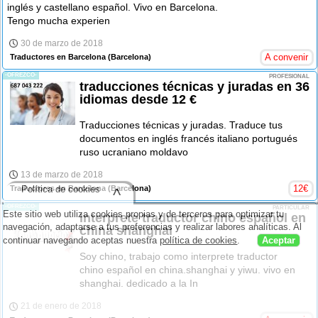
inglés y castellano español. Vivo en Barcelona.
Tengo mucha experien
30 de marzo de 2018
A convenir
Traductores en Barcelona
(Barcelona)
-OFREZCO-
PROFESIONAL
traducciones técnicas y juradas en 36
idiomas desde 12 €
Traducciones técnicas y juradas. Traduce tus
documentos en inglés francés italiano portugués
ruso ucraniano moldavo
13 de marzo de 2018
12
€
Política de cookies
Traductores en Barcelona
(Barcelona)
^
-OFREZCO-
PARTICULAR
Este sitio web utiliza cookies propias y de terceros para optimizar tu
Interprete traductor chino español en
navegación, adaptarse a tus preferencias y realizar labores analíticas. Al
china shanghai
continuar navegando aceptas nuestra
política de cookies
.
Aceptar
Soy chino, trabajo como interprete traductor
chino español en china.shanghai y yiwu. vivo en
shanghai. dedicado a la In
21 de enero de 2018