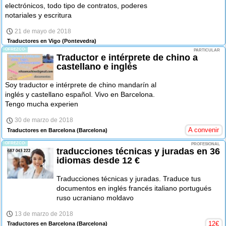
electrónicos, todo tipo de contratos, poderes
notariales y escritura
21 de mayo de 2018
Traductores en Vigo
(Pontevedra)
-OFREZCO-
PARTICULAR
Traductor e intérprete de chino a
castellano e inglés
Soy traductor e intérprete de chino mandarín al
inglés y castellano español. Vivo en Barcelona.
Tengo mucha experien
30 de marzo de 2018
A convenir
Traductores en Barcelona
(Barcelona)
-OFREZCO-
PROFESIONAL
traducciones técnicas y juradas en 36
idiomas desde 12 €
Traducciones técnicas y juradas. Traduce tus
documentos en inglés francés italiano portugués
ruso ucraniano moldavo
13 de marzo de 2018
12
€
Traductores en Barcelona
(Barcelona)