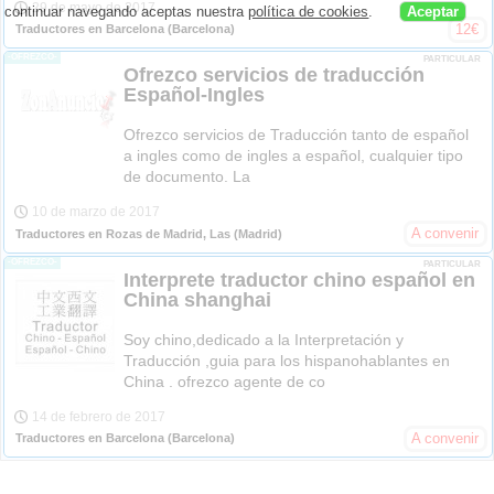
29 de mayo de 2017
continuar navegando aceptas nuestra
política de cookies
.
Aceptar
12
€
Traductores en Barcelona
(Barcelona)
-OFREZCO-
PARTICULAR
Ofrezco servicios de traducción
Español-Ingles
Ofrezco servicios de Traducción tanto de español
a ingles como de ingles a español, cualquier tipo
de documento. La
10 de marzo de 2017
A convenir
Traductores en Rozas de Madrid, Las
(Madrid)
-OFREZCO-
PARTICULAR
Interprete traductor chino español en
China shanghai
Soy chino,dedicado a la Interpretación y
Traducción ,guia para los hispanohablantes en
China . ofrezco agente de co
14 de febrero de 2017
A convenir
Traductores en Barcelona
(Barcelona)