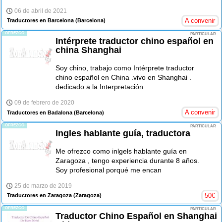
06 de abril de 2021
A convenir
Traductores en Barcelona
(Barcelona)
-OFREZCO-
PARTICULAR
Intérprete traductor chino español en
china Shanghai
Soy chino, trabajo como Intérprete traductor
chino español en China .vivo en Shanghai .
dedicado a la Interpretación
09 de febrero de 2020
A convenir
Traductores en Badalona
(Barcelona)
-OFREZCO-
PARTICULAR
Ingles hablante guía, traductora
Me ofrezco como inlgels hablante guía en
Zaragoza , tengo experiencia durante 8 años.
Soy profesional porqué me encan
25 de marzo de 2019
50
€
Traductores en Zaragoza
(Zaragoza)
-OFREZCO-
PARTICULAR
Traductor Chino Español en Shanghai