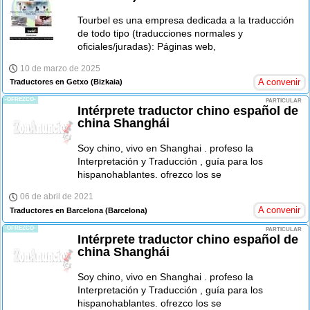
Tourbel es una empresa dedicada a la traducción
de todo tipo (traducciones normales y
oficiales/juradas): Páginas web,
10 de marzo de 2025
A convenir
Traductores en Getxo
(Bizkaia)
-OFREZCO-
PARTICULAR
Intérprete traductor chino español de
china Shanghái
Soy chino, vivo en Shanghai . profeso la
Interpretación y Traducción , guía para los
hispanohablantes. ofrezco los se
06 de abril de 2021
A convenir
Traductores en Barcelona
(Barcelona)
-OFREZCO-
PARTICULAR
Intérprete traductor chino español de
china Shanghái
Soy chino, vivo en Shanghai . profeso la
Interpretación y Traducción , guía para los
hispanohablantes. ofrezco los se