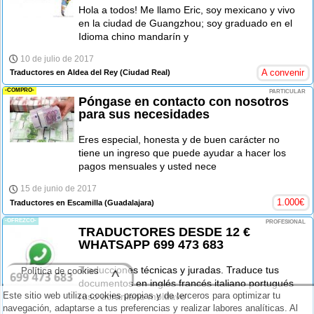
Hola a todos! Me llamo Eric, soy mexicano y vivo
en la ciudad de Guangzhou; soy graduado en el
Idioma chino mandarín y
10 de julio de 2017
A convenir
Traductores en Aldea del Rey
(Ciudad Real)
-COMPRO-
PARTICULAR
Póngase en contacto con nosotros
para sus necesidades
Eres especial, honesta y de buen carácter no
tiene un ingreso que puede ayudar a hacer los
pagos mensuales y usted nece
15 de junio de 2017
1.000
€
Traductores en Escamilla
(Guadalajara)
-OFREZCO-
PROFESIONAL
TRADUCTORES DESDE 12 €
WHATSAPP 699 473 683
Traducciones técnicas y juradas. Traduce tus
Política de cookies
^
documentos en inglés francés italiano portugués
Este sitio web utiliza cookies propias y de terceros para optimizar tu
ruso ucraniano moldavo
navegación, adaptarse a tus preferencias y realizar labores analíticas. Al