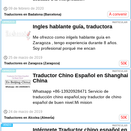
09 de febrero de 2020
A convenir
Traductores en Badalona
(Barcelona)
-OFREZCO-
PARTICULAR
Ingles hablante guía, traductora
Me ofrezco como inlgels hablante guía en
Zaragoza , tengo experiencia durante 8 años.
Soy profesional porqué me encan
25 de marzo de 2019
50
€
Traductores en Zaragoza
(Zaragoza)
-OFREZCO-
PARTICULAR
Traductor Chino Español en Shanghai
China
Whatsapp +86-13920928471 Servicio de
traducción chino español,soy traductor de chino
español de buen nivel.Mi mision
24 de marzo de 2019
50
€
Traductores en Alcolea
(Almería)
-VENDO-
PARTICULAR
Intérprete Traductor chino español en