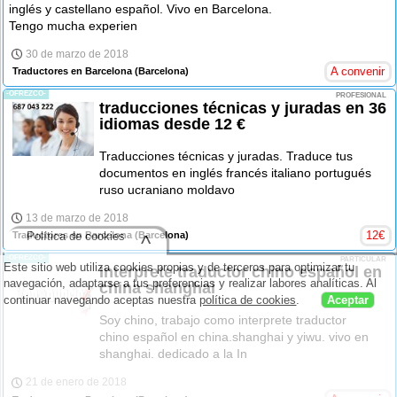
inglés y castellano español. Vivo en Barcelona.
Tengo mucha experien
30 de marzo de 2018
A convenir
Traductores en Barcelona
(Barcelona)
-OFREZCO-
PROFESIONAL
traducciones técnicas y juradas en 36
idiomas desde 12 €
Traducciones técnicas y juradas. Traduce tus
documentos en inglés francés italiano portugués
ruso ucraniano moldavo
13 de marzo de 2018
12
€
Política de cookies
Traductores en Barcelona
(Barcelona)
^
-OFREZCO-
PARTICULAR
Este sitio web utiliza cookies propias y de terceros para optimizar tu
Interprete traductor chino español en
navegación, adaptarse a tus preferencias y realizar labores analíticas. Al
china shanghai
continuar navegando aceptas nuestra
política de cookies
.
Aceptar
Soy chino, trabajo como interprete traductor
chino español en china.shanghai y yiwu. vivo en
shanghai. dedicado a la In
21 de enero de 2018