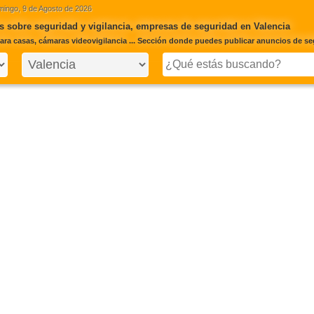
ingo, 9 de Agosto de 2026
 sobre seguridad y vigilancia, empresas de seguridad en Valencia
ara casas, cámaras videovigilancia ... Sección donde puedes publicar anuncios de segu