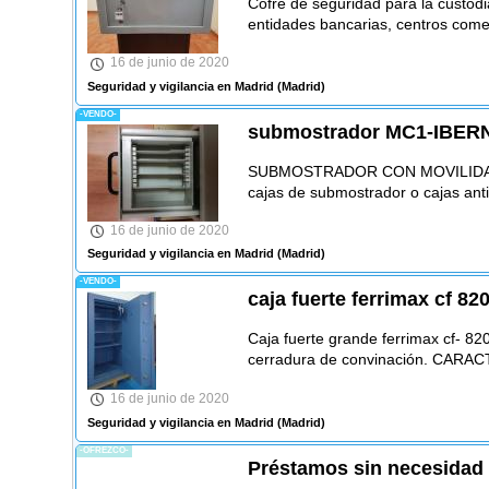
Cofre de seguridad para la custod
entidades bancarias, centros comer
16 de junio de 2020
Seguridad y vigilancia en Madrid
(Madrid)
-VENDO-
submostrador MC1-IBE
SUBMOSTRADOR CON MOVILIDAD
cajas de submostrador o cajas anti
16 de junio de 2020
Seguridad y vigilancia en Madrid
(Madrid)
-VENDO-
caja fuerte ferrimax cf 82
Caja fuerte grande ferrimax cf- 82
cerradura de convinación. CARA
16 de junio de 2020
Seguridad y vigilancia en Madrid
(Madrid)
-OFREZCO-
Préstamos sin necesidad d