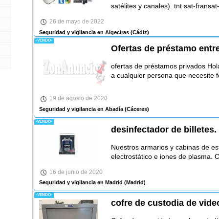
satélites y canales). tnt sat-fransa
26 de mayo de 2022
Seguridad y vigilancia en Algeciras
(Cádiz)
-VENDO-
Ofertas de préstamo entre
ofertas de préstamos privados Ho
a cualquier persona que necesite 
19 de agosto de 2020
Seguridad y vigilancia en Abadía
(Cáceres)
-VENDO-
desinfectador de billetes.
Nuestros armarios y cabinas de est
electrostático e iones de plasma.
16 de junio de 2020
Seguridad y vigilancia en Madrid
(Madrid)
-VENDO-
cofre de custodia de vid