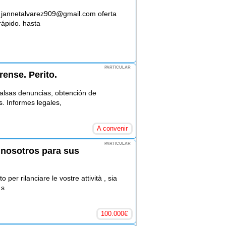
: jannetalvarez909@gmail.com oferta
 rápido. hasta
PARTICULAR
rense. Perito.
Falsas denuncias, obtención de
. Informes legales,
A convenir
PARTICULAR
 nosotros para sus
 per rilanciare le vostre attività , sia
 s
100.000
€