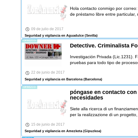
Hola contacto conmigo por correo
de préstamo libre entre particular,
09 de julio de 2017
Seguridad y vigilancia en Aguadulce
(Sevilla)
-OFREZCO-
Detective. Criminalista Fo
Investigación Privada (Lic.1231). 
pruebas para todo tipo de procesos
22 de junio de 2017
Seguridad y vigilancia en Barcelona
(Barcelona)
-OFREZCO-
póngase en contacto con
necesidades
Siete alla ricerca di un finanziamento
per la realizzazione di un progetto,
15 de junio de 2017
Seguridad y vigilancia en Amezketa
(Gipuzkoa)