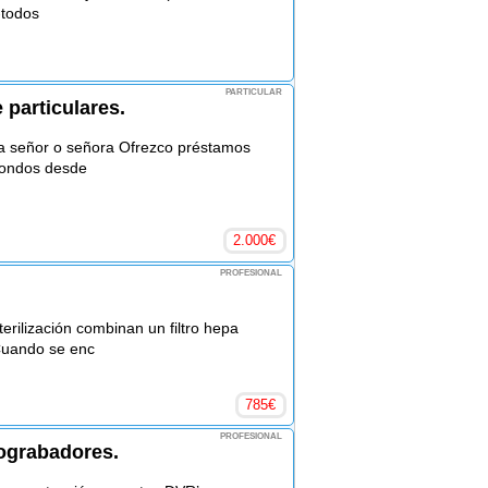
t-todos
PARTICULAR
 particulares.
la señor o señora Ofrezco préstamos
fondos desde
2.000
€
PROFESIONAL
erilización combinan un filtro hepa
 Cuando se enc
785
€
PROFESIONAL
eograbadores.