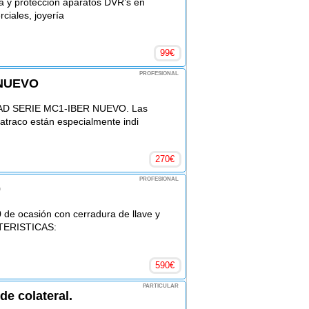
ia y protección aparatos DVR’s en
ciales, joyería
99
€
PROFESIONAL
RNUEVO
 SERIE MC1-IBER NUEVO. Las
atraco están especialmente indi
270
€
PROFESIONAL
0
0 de ocasión con cerradura de llave y
CTERISTICAS:
590
€
PARTICULAR
e colateral.