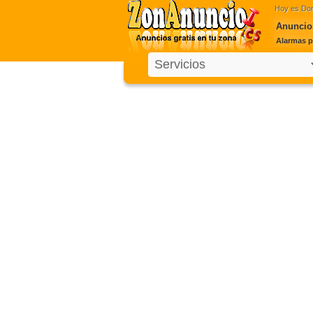
Hoy es
Dom
Anuncios
Alarmas p