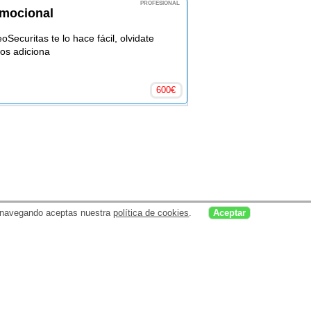
PROFESIONAL
omocional
oSecuritas te lo hace fácil, olvidate
os adiciona
600
€
uar navegando aceptas nuestra
política de cookies
.
Aceptar