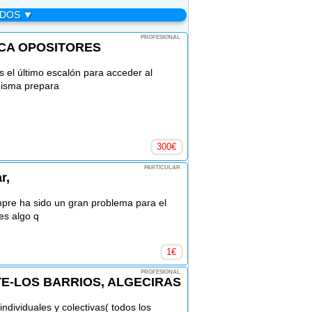
ADOS ▼
PROFESIONAL
ICA OPOSITORES
s el último escalón para acceder al
misma prepara
300
€
PARTICULAR
r,
pre ha sido un gran problema para el
 es algo q
1
€
PROFESIONAL
TE-LOS BARRIOS, ALGECIRAS
 individuales y colectivas( todos los