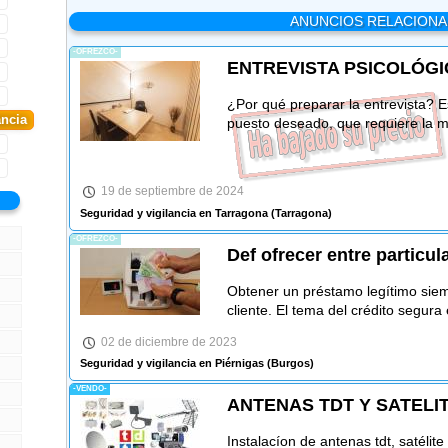
ANUNCIOS RELACION
-OFREZCO-
ENTREVISTA PSICOLÓG
¿Por qué preparar la entrevista? E
ancia
puesto deseado, que requiere la 
19 de septiembre de 2024
Seguridad y vigilancia en Tarragona
(Tarragona)
-OFREZCO-
Def ofrecer entre particula
Obtener un préstamo legítimo siem
cliente. El tema del crédito segura
02 de diciembre de 2023
Seguridad y vigilancia en Piérnigas
(Burgos)
-VENDO-
ANTENAS TDT Y SATELI
Instalacíon de antenas tdt, satélite