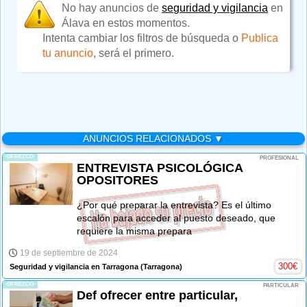
No hay anuncios de
seguridad y vigilancia
en
Álava en estos momentos.
Intenta cambiar los filtros de búsqueda o
Publica
tu anuncio
, será el primero.
ANUNCIOS RELACIONADOS ▼
-OFREZCO-
PROFESIONAL
ENTREVISTA PSICOLÓGICA
OPOSITORES
¿Por qué preparar la entrevista? Es el último
escalón para acceder al puesto deseado, que
requiere la misma prepara
19 de septiembre de 2024
300
€
Seguridad y vigilancia en Tarragona
(Tarragona)
-OFREZCO-
PARTICULAR
Def ofrecer entre particular,