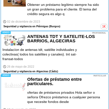
Obtener un préstamo legítimo siempre ha sido
un gran problema para el cliente. El tema del
crédito segura es algo q
02 de diciembre de 2023
1
€
Seguridad y vigilancia en Piérnigas
(Burgos)
-VENDO-
PROFESIONAL
ANTENAS TDT Y SATELITE-LOS
BARRIOS, ALGECIRAS
Instalacíon de antenas tdt, satélite individuales y
colectivas( todos los satélites y canales). tnt sat-
fransat-todos
26 de mayo de 2022
Seguridad y vigilancia en Algeciras
(Cádiz)
-VENDO-
PARTICULAR
Ofertas de préstamo entre
particulares.
ofertas de préstamos privados Hola señor o
señora Ofrezco préstamos a cualquier persona
que necesite fondos desde