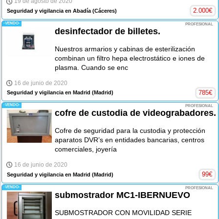
19 de agosto de 2020
2.000
€
Seguridad y vigilancia en Abadía
(Cáceres)
-VENDO-
PROFESIONAL
desinfectador de billetes.
Nuestros armarios y cabinas de esterilización
combinan un filtro hepa electrostático e iones de
plasma. Cuando se enc
16 de junio de 2020
785
€
Seguridad y vigilancia en Madrid
(Madrid)
-VENDO-
PROFESIONAL
cofre de custodia de videograbadores.
Cofre de seguridad para la custodia y protección
aparatos DVR’s en entidades bancarias, centros
comerciales, joyería
16 de junio de 2020
99
€
Seguridad y vigilancia en Madrid
(Madrid)
-VENDO-
PROFESIONAL
submostrador MC1-IBERNUEVO
SUBMOSTRADOR CON MOVILIDAD SERIE