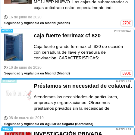
MC1-IBER NUEVO. Las cajas de submostrador o
cajas antiatraco están especialmente indi
16 de junio de 2020
270
€
Seguridad y vigilancia en Madrid
(Madrid)
-VENDO-
PROFESIONAL
caja fuerte ferrimax cf 820
Caja fuerte grande ferrimax cf- 820 de ocasión
con cerradura de llave y cerradura de
convinación. CARACTERISTICAS:
16 de junio de 2020
590
€
Seguridad y vigilancia en Madrid
(Madrid)
-OFREZCO-
PARTICULAR
Préstamos sin necesidad de colateral.
Atendemos las necesidades de particulares,
empresas y organizaciones. Ofrecemos
préstamos privados sin la necesidad de
08 de marzo de 2019
Seguridad y vigilancia en Aguilar de Segarra
(Barcelona)
-VENDO-
PARTICULAR
INVESTIGACIÓN PRIVADA.