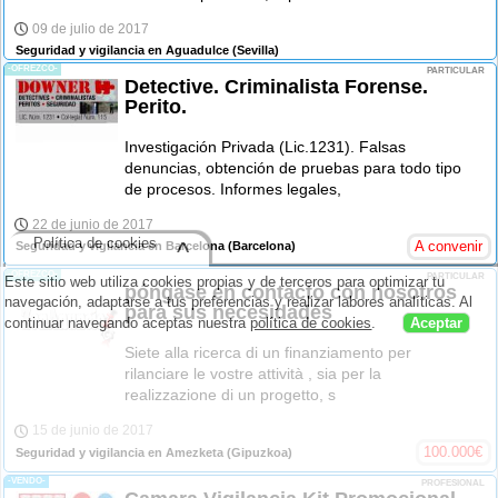
09 de julio de 2017
Seguridad y vigilancia en Aguadulce
(Sevilla)
-OFREZCO-
PARTICULAR
Detective. Criminalista Forense.
Perito.
Investigación Privada (Lic.1231). Falsas
denuncias, obtención de pruebas para todo tipo
de procesos. Informes legales,
22 de junio de 2017
Política de cookies
^
A convenir
Seguridad y vigilancia en Barcelona
(Barcelona)
-OFREZCO-
PARTICULAR
Este sitio web utiliza cookies propias y de terceros para optimizar tu
póngase en contacto con nosotros
navegación, adaptarse a tus preferencias y realizar labores analíticas. Al
para sus necesidades
continuar navegando aceptas nuestra
política de cookies
.
Aceptar
Siete alla ricerca di un finanziamento per
rilanciare le vostre attività , sia per la
realizzazione di un progetto, s
15 de junio de 2017
100.000
€
Seguridad y vigilancia en Amezketa
(Gipuzkoa)
-VENDO-
PROFESIONAL