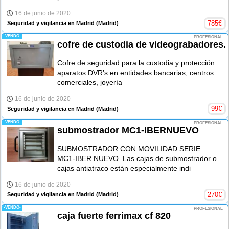
16 de junio de 2020
785
€
Seguridad y vigilancia en Madrid
(Madrid)
-VENDO-
PROFESIONAL
cofre de custodia de videograbadores.
Cofre de seguridad para la custodia y protección
aparatos DVR’s en entidades bancarias, centros
comerciales, joyería
16 de junio de 2020
99
€
Seguridad y vigilancia en Madrid
(Madrid)
-VENDO-
PROFESIONAL
submostrador MC1-IBERNUEVO
SUBMOSTRADOR CON MOVILIDAD SERIE
MC1-IBER NUEVO. Las cajas de submostrador o
cajas antiatraco están especialmente indi
16 de junio de 2020
270
€
Seguridad y vigilancia en Madrid
(Madrid)
-VENDO-
PROFESIONAL
caja fuerte ferrimax cf 820