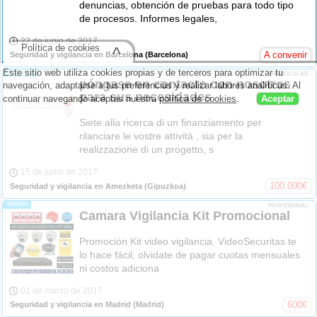
denuncias, obtención de pruebas para todo tipo
de procesos. Informes legales,
22 de junio de 2017
Política de cookies
^
A convenir
Seguridad y vigilancia en Barcelona
(Barcelona)
Este sitio web utiliza cookies propias y de terceros para optimizar tu
-OFREZCO-
PARTICULAR
póngase en contacto con nosotros
navegación, adaptarse a tus preferencias y realizar labores analíticas. Al
para sus necesidades
continuar navegando aceptas nuestra
política de cookies
.
Aceptar
Siete alla ricerca di un finanziamento per
rilanciare le vostre attività , sia per la
realizzazione di un progetto, s
15 de junio de 2017
100.000
€
Seguridad y vigilancia en Amezketa
(Gipuzkoa)
-VENDO-
PROFESIONAL
Camara Vigilancia Kit Promocional
Promoción Kit video vigilancia. VideoSecuritas te
lo hace fácil, olvidate de pagar cuotas mensuales
ni costos adiciona
01 de marzo de 2017
600
€
Seguridad y vigilancia en Madrid
(Madrid)