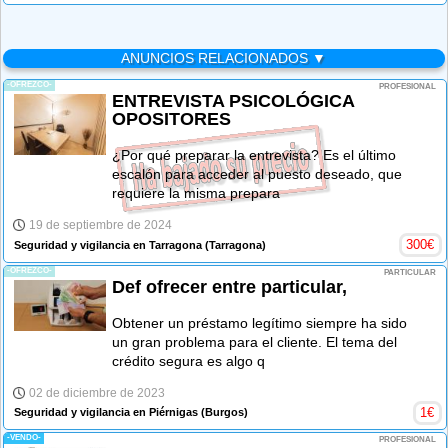
ANUNCIOS RELACIONADOS ▼
-OFREZCO-
PROFESIONAL
ENTREVISTA PSICOLÓGICA
OPOSITORES
¿Por qué preparar la entrevista? Es el último
escalón para acceder al puesto deseado, que
requiere la misma prepara
19 de septiembre de 2024
300
€
Seguridad y vigilancia en Tarragona
(Tarragona)
-OFREZCO-
PARTICULAR
Def ofrecer entre particular,
Obtener un préstamo legítimo siempre ha sido
un gran problema para el cliente. El tema del
crédito segura es algo q
02 de diciembre de 2023
1
€
Seguridad y vigilancia en Piérnigas
(Burgos)
-VENDO-
PROFESIONAL