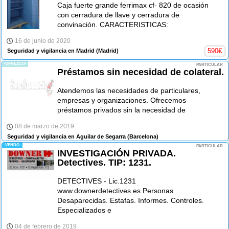
Caja fuerte grande ferrimax cf- 820 de ocasión
con cerradura de llave y cerradura de
convinación. CARACTERISTICAS:
16 de junio de 2020
590
€
Seguridad y vigilancia en Madrid
(Madrid)
-OFREZCO-
PARTICULAR
Préstamos sin necesidad de colateral.
Atendemos las necesidades de particulares,
empresas y organizaciones. Ofrecemos
préstamos privados sin la necesidad de
08 de marzo de 2019
Seguridad y vigilancia en Aguilar de Segarra
(Barcelona)
-VENDO-
PARTICULAR
INVESTIGACIÓN PRIVADA.
Detectives. TIP: 1231.
DETECTIVES - Lic.1231
www.downerdetectives.es Personas
Desaparecidas. Estafas. Informes. Controles.
Especializados e
04 de febrero de 2019