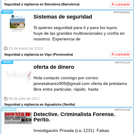
A convenir
Seguridad y vigilancia en Barcelona
(Barcelona)
-VENDO-
PROFESIONAL
Sistemas de seguridad
Si quieres seguridad para ti y para los tuyos,
huye de las grandes multinacionales y confía en
nosotros. Experiencia de
29 de enero de 2018
A convenir
Seguridad y vigilancia en Vigo
(Pontevedra)
-VENDO-
PARTICULAR
oferta de dinero
Hola contacto conmigo por correo:
jannetalvarez909@gmail.com oferta de préstamo
libre entre particular, rápido. hasta
09 de julio de 2017
Seguridad y vigilancia en Aguadulce
(Sevilla)
-OFREZCO-
PARTICULAR
Detective. Criminalista Forense.
Perito.
Investigación Privada (Lic.1231). Falsas