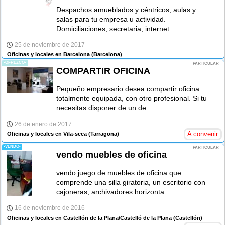
Despachos amueblados y céntricos, aulas y
salas para tu empresa u actividad.
Domiciliaciones, secretaria, internet
25 de noviembre de 2017
Oficinas y locales en Barcelona
(Barcelona)
-OFREZCO-
PARTICULAR
COMPARTIR OFICINA
Pequeño empresario desea compartir oficina
totalmente equipada, con otro profesional. Si tu
necesitas disponer de un de
26 de enero de 2017
A convenir
Oficinas y locales en Vila-seca
(Tarragona)
-VENDO-
PARTICULAR
vendo muebles de oficina
vendo juego de muebles de oficina que
comprende una silla giratoria, un escritorio con
cajoneras, archivadores horizonta
16 de noviembre de 2016
Oficinas y locales en Castellón de la Plana/Castelló de la Plana
(Castellón)