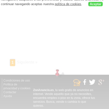
continuar navegando aceptas nuestra
política de cookies
.
Aceptar
Siguiente »
1
Condiciones de uso
Política de
privacidad y cookies
ZonAnuncio.es
, tu web gratis de anuncios en
Contactar
internet. Vende aquello que ya no necesites,
Ayuda
encuentra empleo o piso en tu zona, ofrece tus
servicios. Busca, vende o cambia lo que
quieras.