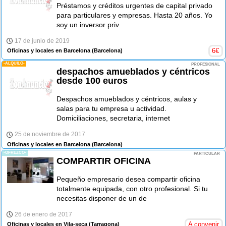
Préstamos y créditos urgentes de capital privado
para particulares y empresas. Hasta 20 años. Yo
soy un inversor priv
17 de junio de 2019
6
€
Oficinas y locales en Barcelona
(Barcelona)
-ALQUILO-
PROFESIONAL
despachos amueblados y céntricos
desde 100 euros
Despachos amueblados y céntricos, aulas y
salas para tu empresa u actividad.
Domiciliaciones, secretaria, internet
25 de noviembre de 2017
Oficinas y locales en Barcelona
(Barcelona)
-OFREZCO-
PARTICULAR
COMPARTIR OFICINA
Pequeño empresario desea compartir oficina
totalmente equipada, con otro profesional. Si tu
necesitas disponer de un de
26 de enero de 2017
A convenir
Oficinas y locales en Vila-seca
(Tarragona)