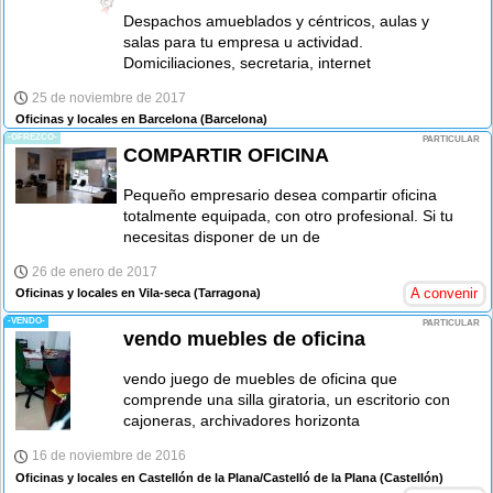
Despachos amueblados y céntricos, aulas y
salas para tu empresa u actividad.
Domiciliaciones, secretaria, internet
25 de noviembre de 2017
Oficinas y locales en Barcelona
(Barcelona)
-OFREZCO-
PARTICULAR
COMPARTIR OFICINA
Pequeño empresario desea compartir oficina
totalmente equipada, con otro profesional. Si tu
necesitas disponer de un de
26 de enero de 2017
A convenir
Oficinas y locales en Vila-seca
(Tarragona)
-VENDO-
PARTICULAR
vendo muebles de oficina
vendo juego de muebles de oficina que
comprende una silla giratoria, un escritorio con
cajoneras, archivadores horizonta
16 de noviembre de 2016
Oficinas y locales en Castellón de la Plana/Castelló de la Plana
(Castellón)