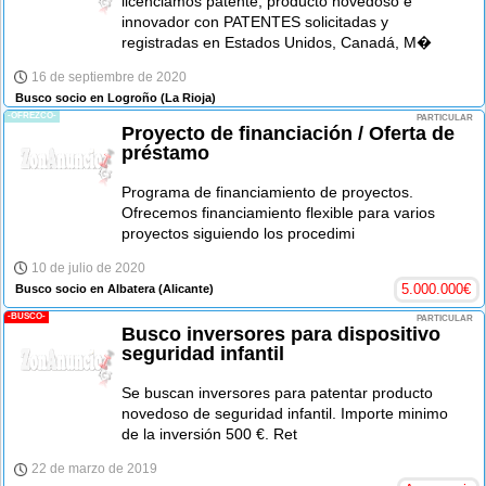
licenciamos patente, producto novedoso e
innovador con PATENTES solicitadas y
registradas en Estados Unidos, Canadá, M�
16 de septiembre de 2020
Busco socio en Logroño
(La Rioja)
-OFREZCO-
PARTICULAR
Proyecto de financiación / Oferta de
préstamo
Programa de financiamiento de proyectos.
Ofrecemos financiamiento flexible para varios
proyectos siguiendo los procedimi
10 de julio de 2020
5.000.000
€
Busco socio en Albatera
(Alicante)
-BUSCO-
PARTICULAR
Busco inversores para dispositivo
seguridad infantil
Se buscan inversores para patentar producto
novedoso de seguridad infantil. Importe minimo
de la inversión 500 €. Ret
22 de marzo de 2019