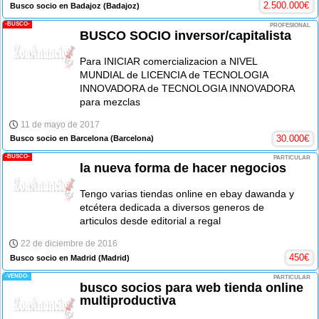
2.500.000
€
Busco socio en Badajoz
(Badajoz)
-BUSCO-
PROFESIONAL
BUSCO SOCIO inversor/capitalista
Para INICIAR comercializacion a NIVEL
MUNDIAL de LICENCIA de TECNOLOGIA
INNOVADORA de TECNOLOGIA INNOVADORA
para mezclas
11 de mayo de 2017
30.000
€
Busco socio en Barcelona
(Barcelona)
-BUSCO-
PARTICULAR
la nueva forma de hacer negocios
Tengo varias tiendas online en ebay dawanda y
etcétera dedicada a diversos generos de
articulos desde editorial a regal
22 de diciembre de 2016
450
€
Busco socio en Madrid
(Madrid)
-VENDO-
PARTICULAR
busco socios para web tienda online
multiproductiva