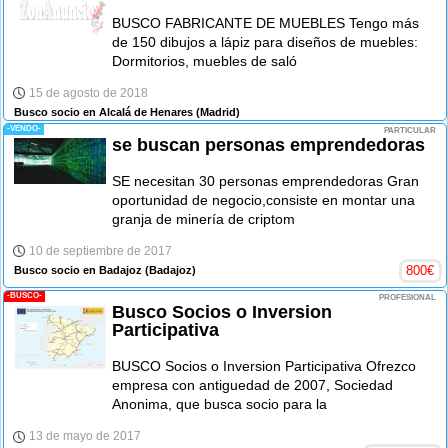
BUSCO FABRICANTE DE MUEBLES Tengo más
de 150 dibujos a lápiz para diseños de muebles:
Dormitorios, muebles de saló
15 de agosto de 2018
Busco socio en Alcalá de Henares
(Madrid)
-VENDO-
PARTICULAR
se buscan personas emprendedoras
SE necesitan 30 personas emprendedoras Gran
oportunidad de negocio,consiste en montar una
granja de minería de criptom
10 de septiembre de 2017
800
€
Busco socio en Badajoz
(Badajoz)
-BUSCO-
PROFESIONAL
Busco Socios o Inversion
Participativa
BUSCO Socios o Inversion Participativa Ofrezco
empresa con antiguedad de 2007, Sociedad
Anonima, que busca socio para la
13 de mayo de 2017