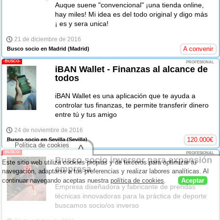
Auque suene "convencional" ¡una tienda online,
hay miles! Mi idea es del todo original y digo más
¡ es y sera unica!
21 de diciembre de 2016
A convenir
Busco socio en Madrid
(Madrid)
-BUSCO-
PROFESIONAL
iBAN Wallet - Finanzas al alcance de
todos
iBAN Wallet es una aplicación que te ayuda a
controlar tus finanzas, te permite transferir dinero
entre tú y tus amigo
24 de noviembre de 2016
120.000
€
Busco socio en Sevilla
(Sevilla)
Política de cookies
^
-BUSCO-
PROFESIONAL
Busco socio inversor para expansión
Este sitio web utiliza cookies propias y de terceros para optimizar tu
empresa
navegación, adaptarse a tus preferencias y realizar labores analíticas. Al
continuar navegando aceptas nuestra
política de cookies
.
Aceptar
Empresa diseñadora y fabricante de prendas
técnicas innovadoras para la práctica de deporte
buscamos socio/os inverso