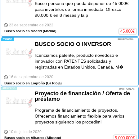
Busco persona que pueda disponer de 45.000€
para invertirlos de forma inmediata. Ofrezco
90.000 € en 8 meses y la p
23 de septiembre de 2022
45.000
€
Busco socio en Madrid
(Madrid)
-VENDO-
PROFESIONAL
BUSCO SOCIO O INVERSOR
licenciamos patente, producto novedoso e
innovador con PATENTES solicitadas y
registradas en Estados Unidos, Canadá, M�
16 de septiembre de 2020
Busco socio en Logroño
(La Rioja)
-OFREZCO-
PARTICULAR
Proyecto de financiación / Oferta de
préstamo
Programa de financiamiento de proyectos.
Ofrecemos financiamiento flexible para varios
proyectos siguiendo los procedimi
10 de julio de 2020
5.000.000
€
Busco socio en Albatera
(Alicante)