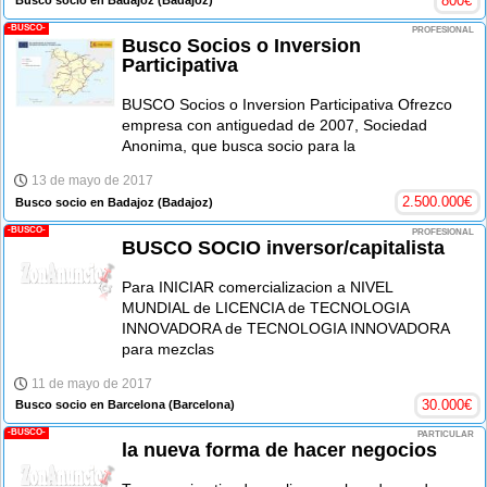
800
€
Busco socio en Badajoz
(Badajoz)
-BUSCO-
PROFESIONAL
Busco Socios o Inversion
Participativa
BUSCO Socios o Inversion Participativa Ofrezco
empresa con antiguedad de 2007, Sociedad
Anonima, que busca socio para la
13 de mayo de 2017
2.500.000
€
Busco socio en Badajoz
(Badajoz)
-BUSCO-
PROFESIONAL
BUSCO SOCIO inversor/capitalista
Para INICIAR comercializacion a NIVEL
MUNDIAL de LICENCIA de TECNOLOGIA
INNOVADORA de TECNOLOGIA INNOVADORA
para mezclas
11 de mayo de 2017
30.000
€
Busco socio en Barcelona
(Barcelona)
-BUSCO-
PARTICULAR
la nueva forma de hacer negocios