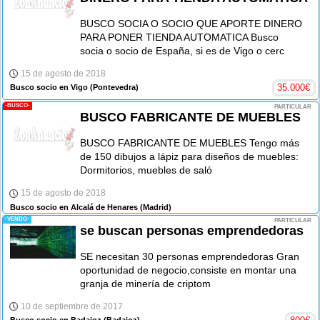
BUSCO SOCIA O SOCIO QUE APORTE DINERO
PARA PONER TIENDA AUTOMATICA Busco
socia o socio de España, si es de Vigo o cerc
15 de agosto de 2018
35.000
€
Busco socio en Vigo
(Pontevedra)
-BUSCO-
PARTICULAR
BUSCO FABRICANTE DE MUEBLES
BUSCO FABRICANTE DE MUEBLES Tengo más
de 150 dibujos a lápiz para diseños de muebles:
Dormitorios, muebles de saló
15 de agosto de 2018
Busco socio en Alcalá de Henares
(Madrid)
-VENDO-
PARTICULAR
se buscan personas emprendedoras
SE necesitan 30 personas emprendedoras Gran
oportunidad de negocio,consiste en montar una
granja de minería de criptom
10 de septiembre de 2017