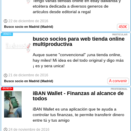
Tengo varias tiendas online en ebay dawanda y
etcétera dedicada a diversos generos de
articulos desde editorial a regal
22 de diciembre de 2016
450
€
Busco socio en Madrid
(Madrid)
-VENDO-
PARTICULAR
busco socios para web tienda online
multiproductiva
Auque suene "convencional" ¡una tienda online,
hay miles! Mi idea es del todo original y digo más
¡ es y sera unica!
21 de diciembre de 2016
A convenir
Busco socio en Madrid
(Madrid)
-BUSCO-
PROFESIONAL
iBAN Wallet - Finanzas al alcance de
todos
iBAN Wallet es una aplicación que te ayuda a
controlar tus finanzas, te permite transferir dinero
entre tú y tus amigo
24 de noviembre de 2016