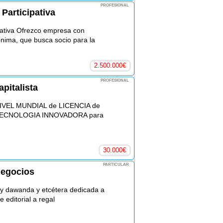
PROFESIONAL
Participativa
pativa Ofrezco empresa con
nima, que busca socio para la
2.500.000
€
PROFESIONAL
pitalista
 NIVEL MUNDIAL de LICENCIA de
ECNOLOGIA INNOVADORA para
30.000
€
PARTICULAR
negocios
ay dawanda y etcétera dedicada a
 editorial a regal