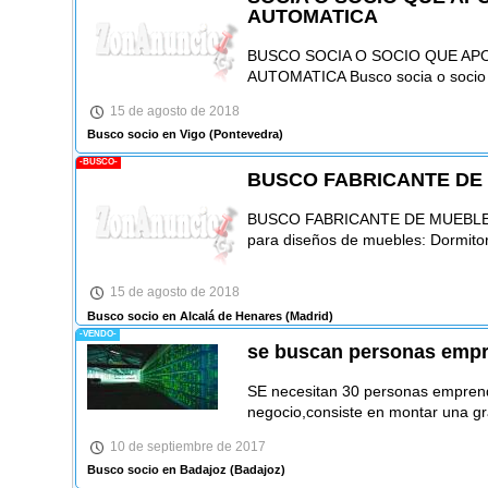
AUTOMATICA
BUSCO SOCIA O SOCIO QUE AP
AUTOMATICA Busco socia o socio d
15 de agosto de 2018
Busco socio en Vigo
(Pontevedra)
-BUSCO-
BUSCO FABRICANTE DE
BUSCO FABRICANTE DE MUEBLES T
para diseños de muebles: Dormitor
15 de agosto de 2018
Busco socio en Alcalá de Henares
(Madrid)
-VENDO-
se buscan personas emp
SE necesitan 30 personas empren
negocio,consiste en montar una gr
10 de septiembre de 2017
Busco socio en Badajoz
(Badajoz)