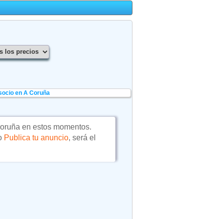
socio en A Coruña
oruña en estos momentos.
 o
Publica tu anuncio
, será el