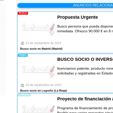
ANUNCIOS RELACION
-BUSCO-
Propuesta Urgente
Busco persona que pueda disponer 
inmediata. Ofrezco 90.000 € en 8 
23 de septiembre de 2022
Busco socio en Madrid
(Madrid)
-VENDO-
BUSCO SOCIO O INVER
licenciamos patente, producto n
solicitadas y registradas en Esta
16 de septiembre de 2020
Busco socio en Logroño
(La Rioja)
-OFREZCO-
Proyecto de financiación 
Programa de financiamiento de pr
flexible para varios proyectos sigu