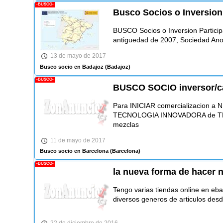
-BUSCO-
Busco Socios o Inversion 
BUSCO Socios o Inversion Partici
antiguedad de 2007, Sociedad Ano
13 de mayo de 2017
Busco socio en Badajoz
(Badajoz)
-BUSCO-
BUSCO SOCIO inversor/ca
Para INICIAR comercializacion a
TECNOLOGIA INNOVADORA de T
mezclas
11 de mayo de 2017
Busco socio en Barcelona
(Barcelona)
-BUSCO-
la nueva forma de hacer 
Tengo varias tiendas online en eb
diversos generos de articulos desde
22 de diciembre de 2016