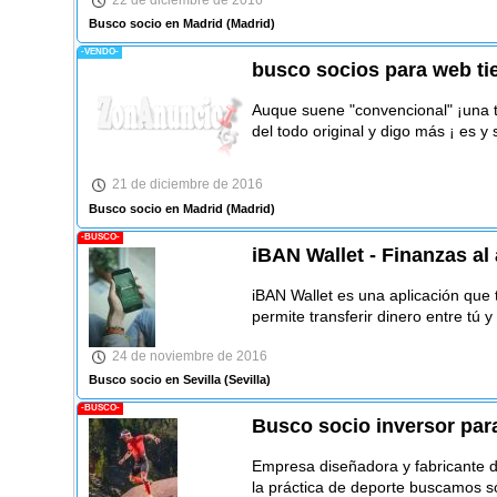
Busco socio en Madrid
(Madrid)
-VENDO-
busco socios para web ti
Auque suene "convencional" ¡una ti
del todo original y digo más ¡ es y 
21 de diciembre de 2016
Busco socio en Madrid
(Madrid)
-BUSCO-
iBAN Wallet - Finanzas al
iBAN Wallet es una aplicación que t
permite transferir dinero entre tú 
24 de noviembre de 2016
Busco socio en Sevilla
(Sevilla)
-BUSCO-
Busco socio inversor pa
Empresa diseñadora y fabricante 
la práctica de deporte buscamos s