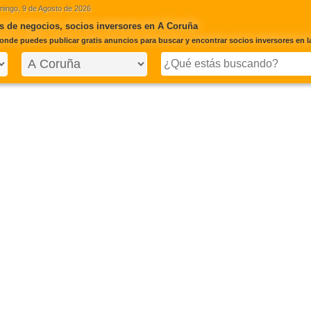
ingo, 9 de Agosto de 2026
s de negocios, socios inversores en A Coruña
onde puedes publicar gratis anuncios para buscar y encontrar socios inversores en l