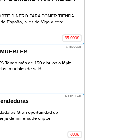
ORTE DINERO PARA PONER TIENDA
e España, si es de Vigo o cerc
35.000
€
PARTICULAR
 MUEBLES
engo más de 150 dibujos a lápiz
ios, muebles de saló
PARTICULAR
rendedoras
dedoras Gran oportunidad de
anja de minería de criptom
800
€