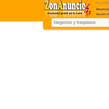
Hoy es
Dom
Anuncio
Sección d