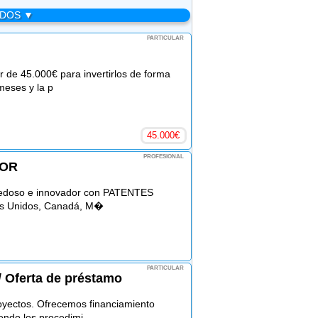
ADOS ▼
PARTICULAR
de 45.000€ para invertirlos de forma
meses y la p
45.000
€
PROFESIONAL
SOR
ovedoso e innovador con PATENTES
dos Unidos, Canadá, M�
PARTICULAR
/ Oferta de préstamo
oyectos. Ofrecemos financiamiento
iendo los procedimi