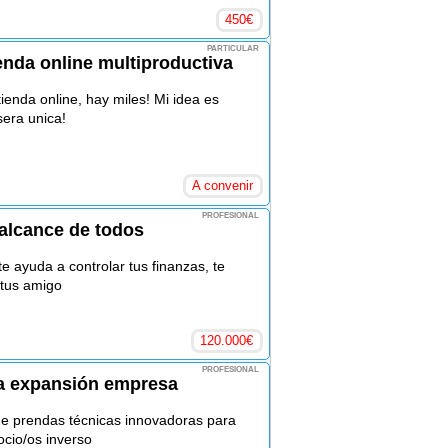
450
€
PARTICULAR
enda online multiproductiva
enda online, hay miles! Mi idea es
sera unica!
A convenir
PROFESIONAL
 alcance de todos
e ayuda a controlar tus finanzas, te
y tus amigo
120.000
€
PROFESIONAL
ra expansión empresa
de prendas técnicas innovadoras para
ocio/os inverso