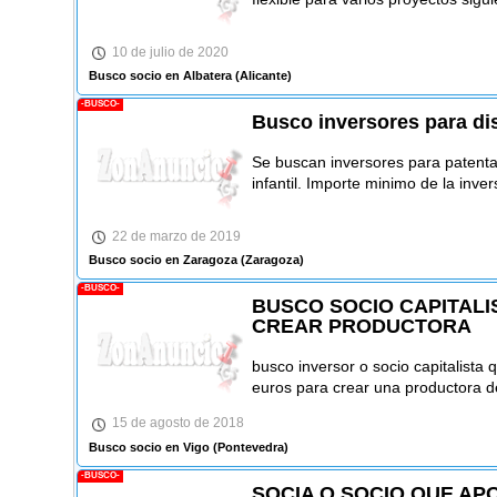
10 de julio de 2020
Busco socio en Albatera
(Alicante)
-BUSCO-
Busco inversores para dis
Se buscan inversores para patent
infantil. Importe minimo de la inve
22 de marzo de 2019
Busco socio en Zaragoza
(Zaragoza)
-BUSCO-
BUSCO SOCIO CAPITALI
CREAR PRODUCTORA
busco inversor o socio capitalista
euros para crear una productora de
15 de agosto de 2018
Busco socio en Vigo
(Pontevedra)
-BUSCO-
SOCIA O SOCIO QUE AP