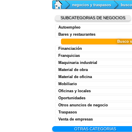
negocios y traspasos
busco
SUBCATEGORIAS DE NEGOCIOS
Autoempleo
Bares y restaurantes
Busco s
Financiación
Franquicias
Maquinaria industrial
Material de obra
Material de oficina
Mobiliario
Oficinas y locales
Oportunidades
Otros anuncios de negocio
Traspasos
Venta de empresas
OTRAS CATEGORIAS