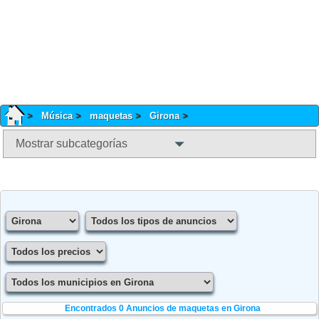
Música
maquetas
Girona
Mostrar subcategorías
Encontrados 0
Anuncios de maquetas en Girona