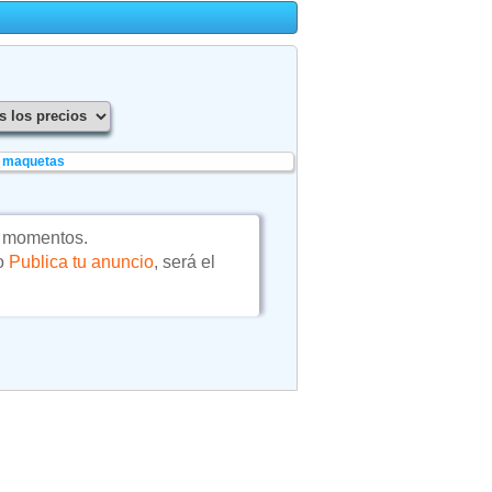
e maquetas
s momentos.
 o
Publica tu anuncio
, será el