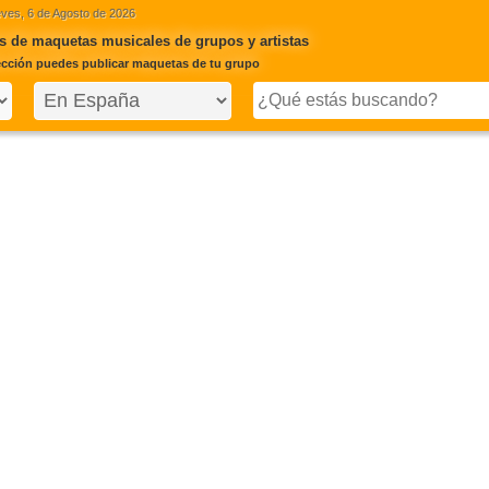
ves, 6 de Agosto de 2026
 de maquetas musicales de grupos y artistas
ección puedes publicar maquetas de tu grupo