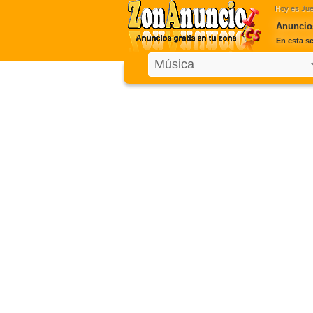
Hoy es
Jue
Anuncios
En esta s