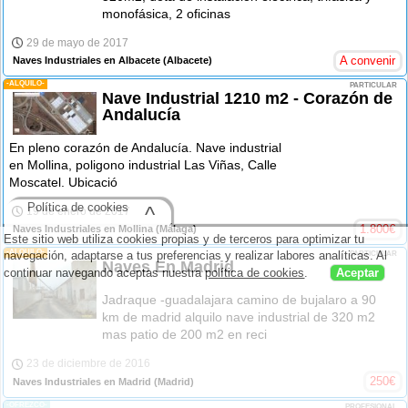
monofásica, 2 oficinas
29 de mayo de 2017
A convenir
Naves Industriales en Albacete
(Albacete)
-ALQUILO-
PARTICULAR
Nave Industrial 1210 m2 - Corazón de
Andalucía
En pleno corazón de Andalucía. Nave industrial
en Mollina, poligono industrial Las Viñas, Calle
Moscatel. Ubicació
Política de cookies
^
19 de enero de 2017
1.800
€
Naves Industriales en Mollina
(Málaga)
Este sitio web utiliza cookies propias y de terceros para optimizar tu
-ALQUILO-
navegación, adaptarse a tus preferencias y realizar labores analíticas. Al
PARTICULAR
Naves En Madrid
continuar navegando aceptas nuestra
política de cookies
.
Aceptar
Jadraque -guadalajara camino de bujalaro a 90
km de madrid alquilo nave industrial de 320 m2
mas patio de 200 m2 en reci
23 de diciembre de 2016
250
€
Naves Industriales en Madrid
(Madrid)
-OFREZCO-
PROFESIONAL