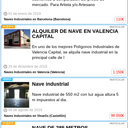
mercado. Para Artista y/o Artesano
01 de enero de 2019
110
€
Naves Industriales en Barcelona
(Barcelona)
-ALQUILO-
PARTICULAR
ALQUILER DE NAVE EN VALENCIA
CAPITAL
En uno de los mejores Polígonos Industriales de
Valencia Capital, se alquila nave industrial en la
principal calle de l
20 de diciembre de 2018
1.150
€
Naves Industriales en Valencia
(Valencia)
-VENDO-
PARTICULAR
Nave industrial
Nave industrial de 550 m2 con luz agua altura 5
m impuestos al dia.
08 de agosto de 2018
98.000
€
Naves Industriales en Vinaròs
(Castellón)
-ALQUILO-
PARTICULAR
NAVE DE 285 METROS