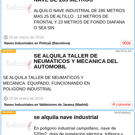
ALQUILO NAVE INDUSTRIAL DE 285 METROS
MAS 25 DE ALTILLO , 12 METROS DE
FRONTAL Y 23 METROS DE FONDO DIAFANA
O SEA SIN
16 de marzo de 2018
900
€
Naves Industriales en Polinyà
(Barcelona)
-ALQUILO-
PARTICULAR
SE ALQUILA TALLER DE
NEUMATICOS Y MECANICA DEL
AUTOMOBIL
SE ALQUILA TALLER DE NEUMATICOS Y
MECANICA. EQUIPADO, FUNCIONANDO EN
POLIGONO INDUSTRIAL
26 de enero de 2018
A convenir
Naves Industriales en Valdetorres de Jarama
(Madrid)
-ALQUILO-
PROFESIONAL
se alquila nave industrial
En polígono industrial campollano, nave de
520m2, dota de instalación eléctrica, trifásica y