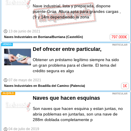
Nave industrial, lista y preparada, dispone
puente-Grúa. Altura apta para grandes cargas ,
(9 y 14m dependiendo la zona
13 de junio de 2021
797.000
€
Naves Industriales en Borriana/Burriana
(Castellón)
-VENDO-
PARTICULAR
Def ofrecer entre particular,
Obtener un préstamo legítimo siempre ha sido
un gran problema para el cliente. El tema del
crédito segura es algo
07 de mayo de 2021
1
€
Naves Industriales en Boadilla del Camino
(Palencia)
-ALQUILO-
PARTICULAR
Naves que hacen esquinas
Son naves que hacen esquina y estan juntas, no
abria poblemas en juntarlas, son una nave de
288m doblada completamente p
04 de julio de 2019