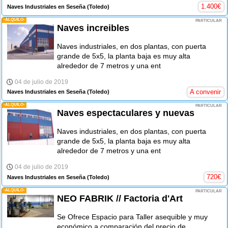
1.400
€
Naves Industriales en Seseña
(Toledo)
-ALQUILO-
PARTICULAR
Naves increibles
Naves industriales, en dos plantas, con puerta
grande de 5x5, la planta baja es muy alta
alrededor de 7 metros y una ent
04 de julio de 2019
A convenir
Naves Industriales en Seseña
(Toledo)
-ALQUILO-
PARTICULAR
Naves espectaculares y nuevas
Naves industriales, en dos plantas, con puerta
grande de 5x5, la planta baja es muy alta
alrededor de 7 metros y una ent
04 de julio de 2019
720
€
Naves Industriales en Seseña
(Toledo)
-ALQUILO-
PARTICULAR
NEO FABRIK // Factoria d'Art
Se Ofrece Espacio para Taller asequible y muy
económico a comparación del precio de