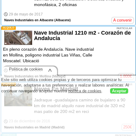
monofásica, 2 oficinas
29 de mayo de 2017
A convenir
Naves Industriales en Albacete
(Albacete)
-ALQUILO-
PARTICULAR
Nave Industrial 1210 m2 - Corazón de
Andalucía
En pleno corazón de Andalucía. Nave industrial
en Mollina, poligono industrial Las Viñas, Calle
Moscatel. Ubicació
Política de cookies
^
19 de enero de 2017
1.800
€
Naves Industriales en Mollina
(Málaga)
Este sitio web utiliza cookies propias y de terceros para optimizar tu
-ALQUILO-
navegación, adaptarse a tus preferencias y realizar labores analíticas. Al
PARTICULAR
Naves En Madrid
continuar navegando aceptas nuestra
política de cookies
.
Aceptar
Jadraque -guadalajara camino de bujalaro a 90
km de madrid alquilo nave industrial de 320 m2
mas patio de 200 m2 en reci
23 de diciembre de 2016
250
€
Naves Industriales en Madrid
(Madrid)
-OFREZCO-
PROFESIONAL