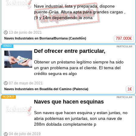
Nave industrial, lista y preparada, dispone
puente-Grúa. Altura apta para grandes cargas ,
(9 y 14m dependiendo la zona
13 de junio de 2021
797.000
€
Naves Industriales en Borriana/Burriana
(Castellón)
-VENDO-
PARTICULAR
Def ofrecer entre particular,
Obtener un préstamo legítimo siempre ha sido
un gran problema para el cliente. El tema del
crédito segura es algo
07 de mayo de 2021
1
€
Naves Industriales en Boadilla del Camino
(Palencia)
-ALQUILO-
PARTICULAR
Naves que hacen esquinas
Son naves que hacen esquina y estan juntas, no
abria poblemas en juntarlas, son una nave de
288m doblada completamente p
04 de julio de 2019