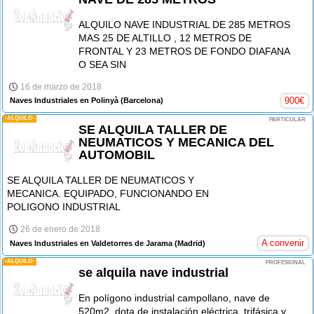
ALQUILO NAVE INDUSTRIAL DE 285 METROS
MAS 25 DE ALTILLO , 12 METROS DE
FRONTAL Y 23 METROS DE FONDO DIAFANA
O SEA SIN
16 de marzo de 2018
900
€
Naves Industriales en Polinyà
(Barcelona)
-ALQUILO-
PARTICULAR
SE ALQUILA TALLER DE
NEUMATICOS Y MECANICA DEL
AUTOMOBIL
SE ALQUILA TALLER DE NEUMATICOS Y
MECANICA. EQUIPADO, FUNCIONANDO EN
POLIGONO INDUSTRIAL
26 de enero de 2018
A convenir
Naves Industriales en Valdetorres de Jarama
(Madrid)
-ALQUILO-
PROFESIONAL
se alquila nave industrial
En polígono industrial campollano, nave de
520m2, dota de instalación eléctrica, trifásica y