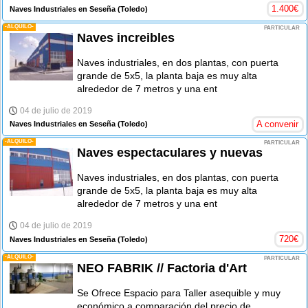
1.400
€
Naves Industriales en Seseña
(Toledo)
-ALQUILO-
PARTICULAR
Naves increibles
Naves industriales, en dos plantas, con puerta
grande de 5x5, la planta baja es muy alta
alrededor de 7 metros y una ent
04 de julio de 2019
A convenir
Naves Industriales en Seseña
(Toledo)
-ALQUILO-
PARTICULAR
Naves espectaculares y nuevas
Naves industriales, en dos plantas, con puerta
grande de 5x5, la planta baja es muy alta
alrededor de 7 metros y una ent
04 de julio de 2019
720
€
Naves Industriales en Seseña
(Toledo)
-ALQUILO-
PARTICULAR
NEO FABRIK // Factoria d'Art
Se Ofrece Espacio para Taller asequible y muy
económico a comparación del precio de