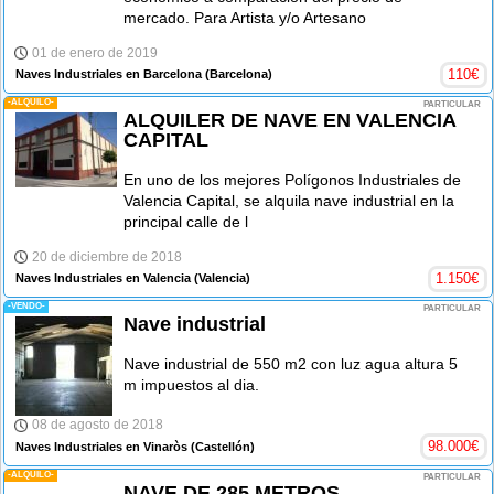
mercado. Para Artista y/o Artesano
01 de enero de 2019
110
€
Naves Industriales en Barcelona
(Barcelona)
-ALQUILO-
PARTICULAR
ALQUILER DE NAVE EN VALENCIA
CAPITAL
En uno de los mejores Polígonos Industriales de
Valencia Capital, se alquila nave industrial en la
principal calle de l
20 de diciembre de 2018
1.150
€
Naves Industriales en Valencia
(Valencia)
-VENDO-
PARTICULAR
Nave industrial
Nave industrial de 550 m2 con luz agua altura 5
m impuestos al dia.
08 de agosto de 2018
98.000
€
Naves Industriales en Vinaròs
(Castellón)
-ALQUILO-
PARTICULAR
NAVE DE 285 METROS