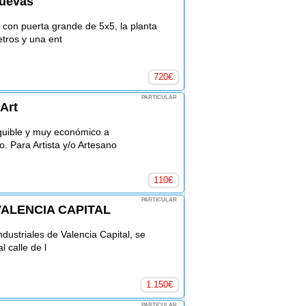
nuevas
, con puerta grande de 5x5, la planta
tros y una ent
720
€
PARTICULAR
Art
quible y muy económico a
. Para Artista y/o Artesano
110
€
PARTICULAR
VALENCIA CAPITAL
dustriales de Valencia Capital, se
l calle de l
1.150
€
PARTICULAR