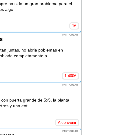
pre ha sido un gran problema para el
 es algo
1
€
PARTICULAR
s
tan juntas, no abria poblemas en
doblada completamente p
1.400
€
PARTICULAR
, con puerta grande de 5x5, la planta
tros y una ent
A convenir
PARTICULAR