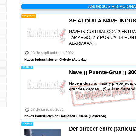
ANUNCIOS RELACION
-ALQUILO-
SE ALQUILA NAVE INDU
NAVE INDUSTRIAL CON 2 ENTR
TAMARGO, 2 Y POR CALDERON D
ALARMA ANTI
13 de septiembre de 2022
Naves Industriales en Oviedo
(Asturias)
-VENDO-
Nave ¡¡ Puente-Grua ¡¡ 3
Nave industrial, lista y preparada,
grandes cargas , (9 y 14m depend
13 de junio de 2021
Naves Industriales en Borriana/Burriana
(Castellón)
-VENDO-
Def ofrecer entre particula