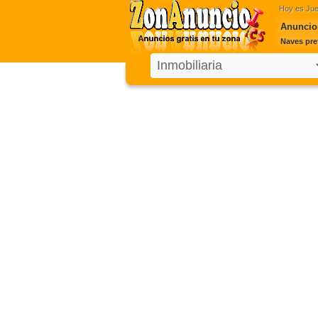
Hoy es
Jue
Anuncios
Naves pre