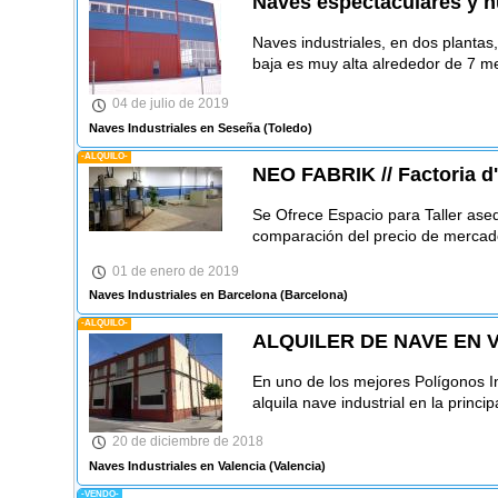
Naves espectaculares y 
Naves industriales, en dos plantas
baja es muy alta alrededor de 7 me
04 de julio de 2019
Naves Industriales en Seseña
(Toledo)
-ALQUILO-
NEO FABRIK // Factoria d'
Se Ofrece Espacio para Taller ase
comparación del precio de mercado
01 de enero de 2019
Naves Industriales en Barcelona
(Barcelona)
-ALQUILO-
ALQUILER DE NAVE EN 
En uno de los mejores Polígonos In
alquila nave industrial en la principa
20 de diciembre de 2018
Naves Industriales en Valencia
(Valencia)
-VENDO-