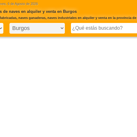
ves, 6 de Agosto de 2026
 de naves en alquiler y venta en Burgos
fabricadas, naves ganaderas, naves industriales en alquiler y venta en la provincia d