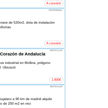
A convenir
PROFESIONAL
 nave de 520m2, dota de instalación
oficinas
A convenir
PARTICULAR
- Corazón de Andalucía
e industrial en Mollina, poligono
l. Ubicació
1.800
€
PARTICULAR
ujalaro a 90 km de madrid alquilo
io de 200 m2 en reci