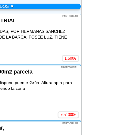
ADOS ▼
PARTICULAR
STRIAL
ADAS, POR HERMANAS SANCHEZ
E LA BARCA, POSEE LUZ, TIENE
1.500
€
PROFESIONAL
000m2 parcela
 dispone puente-Grúa. Altura apta para
iendo la zona
797.000
€
PARTICULAR
r,