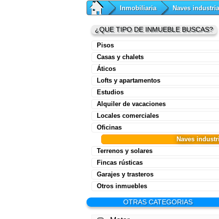
Inmobiliaria
Naves industria
¿QUE TIPO DE INMUEBLE BUSCAS?
Pisos
Casas y chalets
Áticos
Lofts y apartamentos
Estudios
Alquiler de vacaciones
Locales comerciales
Oficinas
Naves industr
Terrenos y solares
Fincas rústicas
Garajes y trasteros
Otros inmuebles
OTRAS CATEGORIAS