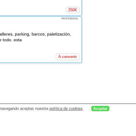
250
€
PROFESIONAL
leres, parking, barcos, paletización,
e todo. esta
A convenir
uar navegando aceptas nuestra
política de cookies
.
Aceptar