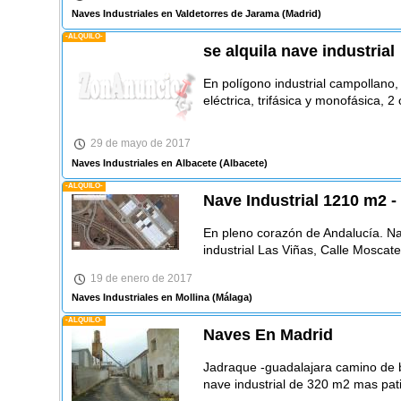
Naves Industriales en Valdetorres de Jarama
(Madrid)
-ALQUILO-
se alquila nave industrial
En polígono industrial campollano,
eléctrica, trifásica y monofásica, 2 
29 de mayo de 2017
Naves Industriales en Albacete
(Albacete)
-ALQUILO-
Nave Industrial 1210 m2 
En pleno corazón de Andalucía. Nav
industrial Las Viñas, Calle Moscate
19 de enero de 2017
Naves Industriales en Mollina
(Málaga)
-ALQUILO-
Naves En Madrid
Jadraque -guadalajara camino de b
nave industrial de 320 m2 mas pat