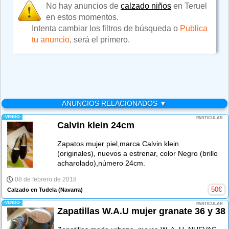
No hay anuncios de
calzado niños
en Teruel
en estos momentos.
Intenta cambiar los filtros de búsqueda o
Publica
tu anuncio
, será el primero.
ANUNCIOS RELACIONADOS ▼
-VENDO-
PARTICULAR
Calvin klein 24cm
Zapatos mujer piel,marca Calvin klein
(originales), nuevos a estrenar, color Negro (brillo
acharolado),número 24cm.
08 de febrero de 2018
50
€
Calzado en Tudela
(Navarra)
-VENDO-
PARTICULAR
Zapatillas W.A.U mujer granate 36 y 38