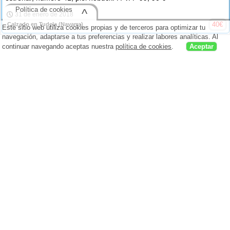
Política de cookies
^
31 de enero de 2018
40
€
Calzado en Tudela
(Navarra)
Este sitio web utiliza cookies propias y de terceros para optimizar tu
navegación, adaptarse a tus preferencias y realizar labores analíticas. Al
continuar navegando aceptas nuestra
política de cookies
.
Aceptar