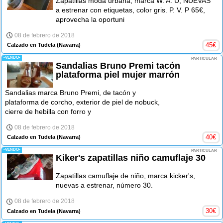
Zapatillas moda urbana, marca W. A. U, NUEVAS
a estrenar con etiquetas, color gris. P. V. P 65€,
aprovecha la oportuni
08 de febrero de 2018
45
€
Calzado en Tudela
(Navarra)
-VENDO-
PARTICULAR
Sandalias Bruno Premi tacón
plataforma piel mujer marrón
Sandalias marca Bruno Premi, de tacón y
plataforma de corcho, exterior de piel de nobuck,
cierre de hebilla con forro y
08 de febrero de 2018
40
€
Calzado en Tudela
(Navarra)
-VENDO-
PARTICULAR
Kiker's zapatillas niño camuflaje 30
Zapatillas camuflaje de niño, marca kicker's,
nuevas a estrenar, número 30.
08 de febrero de 2018
30
€
Calzado en Tudela
(Navarra)