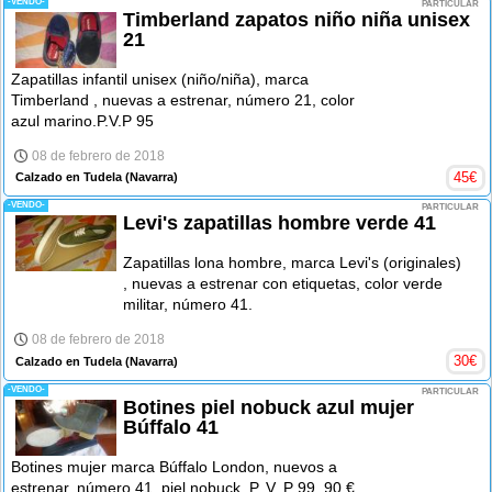
-VENDO-
PARTICULAR
Timberland zapatos niño niña unisex
21
Zapatillas infantil unisex (niño/niña), marca
Timberland , nuevas a estrenar, número 21, color
azul marino.P.V.P 95
08 de febrero de 2018
45
€
Calzado en Tudela
(Navarra)
-VENDO-
PARTICULAR
Levi's zapatillas hombre verde 41
Zapatillas lona hombre, marca Levi's (originales)
, nuevas a estrenar con etiquetas, color verde
militar, número 41.
08 de febrero de 2018
30
€
Calzado en Tudela
(Navarra)
-VENDO-
PARTICULAR
Botines piel nobuck azul mujer
Búffalo 41
Botines mujer marca Búffalo London, nuevos a
estrenar, número 41, piel nobuck. P. V. P 99, 90 €