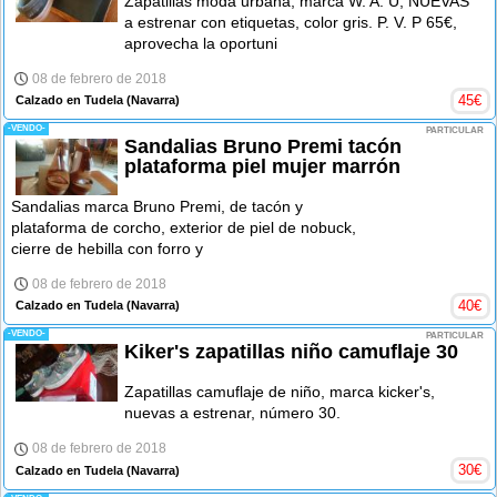
Zapatillas moda urbana, marca W. A. U, NUEVAS
a estrenar con etiquetas, color gris. P. V. P 65€,
aprovecha la oportuni
08 de febrero de 2018
45
€
Calzado en Tudela
(Navarra)
-VENDO-
PARTICULAR
Sandalias Bruno Premi tacón
plataforma piel mujer marrón
Sandalias marca Bruno Premi, de tacón y
plataforma de corcho, exterior de piel de nobuck,
cierre de hebilla con forro y
08 de febrero de 2018
40
€
Calzado en Tudela
(Navarra)
-VENDO-
PARTICULAR
Kiker's zapatillas niño camuflaje 30
Zapatillas camuflaje de niño, marca kicker's,
nuevas a estrenar, número 30.
08 de febrero de 2018
30
€
Calzado en Tudela
(Navarra)