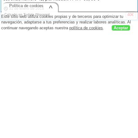
Política de cookies
^
31 de enero de 2018
40
€
Calzado en Tudela
(Navarra)
Este sitio web utiliza cookies propias y de terceros para optimizar tu
navegación, adaptarse a tus preferencias y realizar labores analíticas. Al
continuar navegando aceptas nuestra
política de cookies
.
Aceptar