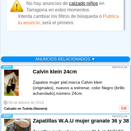
No hay anuncios de
calzado niños
en
Tarragona en estos momentos.
Intenta cambiar los filtros de búsqueda o
Publica
tu anuncio
, será el primero.
ANUNCIOS RELACIONADOS ▼
-VENDO-
PARTICULAR
Calvin klein 24cm
Zapatos mujer piel,marca Calvin klein
(originales), nuevos a estrenar, color Negro (brillo
acharolado),número 24cm.
08 de febrero de 2018
50
€
Calzado en Tudela
(Navarra)
-VENDO-
PARTICULAR
Zapatillas W.A.U mujer granate 36 y 38