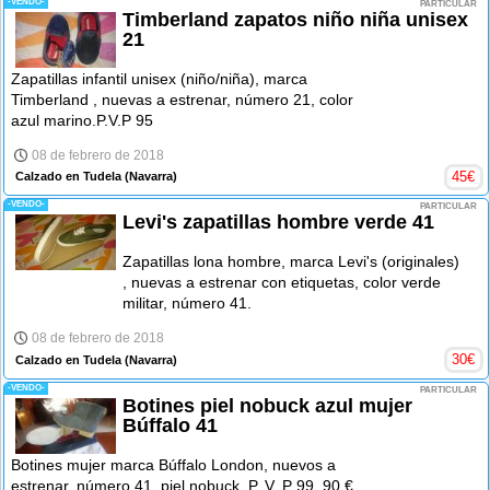
-VENDO-
PARTICULAR
Timberland zapatos niño niña unisex
21
Zapatillas infantil unisex (niño/niña), marca
Timberland , nuevas a estrenar, número 21, color
azul marino.P.V.P 95
08 de febrero de 2018
45
€
Calzado en Tudela
(Navarra)
-VENDO-
PARTICULAR
Levi's zapatillas hombre verde 41
Zapatillas lona hombre, marca Levi's (originales)
, nuevas a estrenar con etiquetas, color verde
militar, número 41.
08 de febrero de 2018
30
€
Calzado en Tudela
(Navarra)
-VENDO-
PARTICULAR
Botines piel nobuck azul mujer
Búffalo 41
Botines mujer marca Búffalo London, nuevos a
estrenar, número 41, piel nobuck. P. V. P 99, 90 €