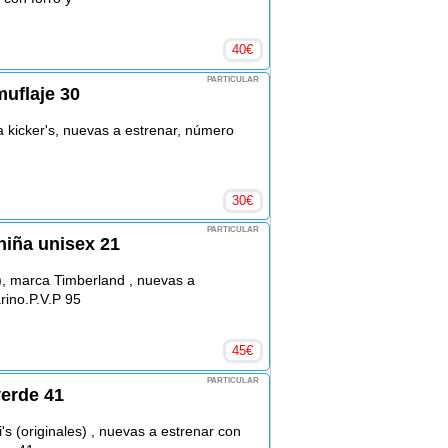
40
€
PARTICULAR
muflaje 30
a kicker's, nuevas a estrenar, número
30
€
PARTICULAR
niña unisex 21
ña), marca Timberland , nuevas a
rino.P.V.P 95
45
€
PARTICULAR
verde 41
's (originales) , nuevas a estrenar con