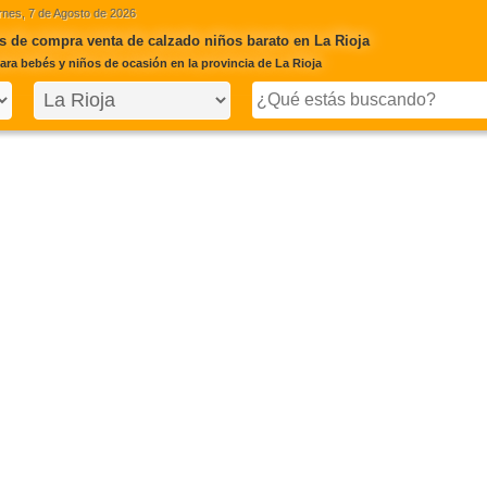
rnes, 7 de Agosto de 2026
 de compra venta de calzado niños barato en La Rioja
ara bebés y niños de ocasión en la provincia de La Rioja