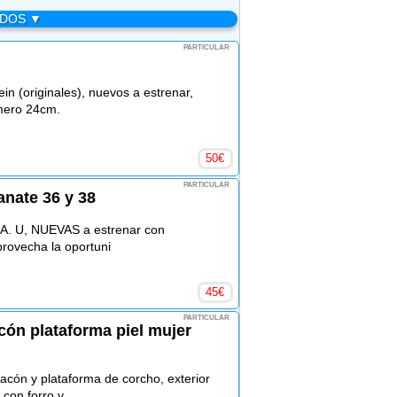
ADOS ▼
PARTICULAR
in (originales), nuevos a estrenar,
úmero 24cm.
50
€
PARTICULAR
anate 36 y 38
 A. U, NUEVAS a estrenar con
aprovecha la oportuni
45
€
PARTICULAR
cón plataforma piel mujer
acón y plataforma de corcho, exterior
 con forro y