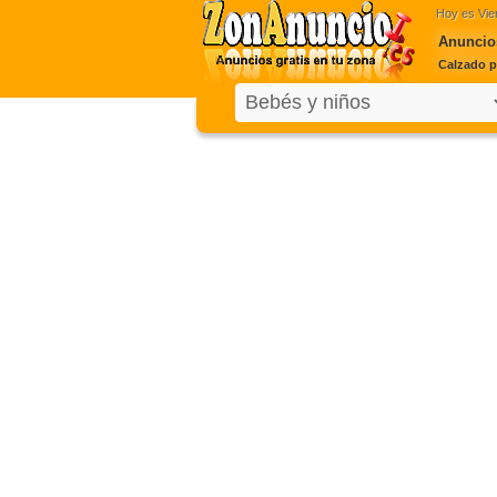
Hoy es
Vie
Anuncios
Calzado p