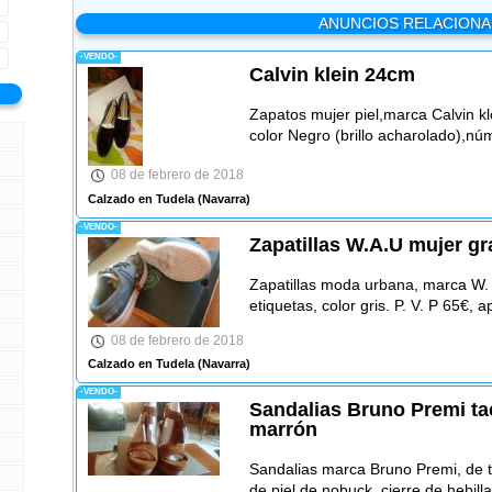
ANUNCIOS RELACION
-VENDO-
Calvin klein 24cm
Zapatos mujer piel,marca Calvin kle
color Negro (brillo acharolado),n
08 de febrero de 2018
Calzado en Tudela
(Navarra)
-VENDO-
Zapatillas W.A.U mujer gr
Zapatillas moda urbana, marca W.
etiquetas, color gris. P. V. P 65€, 
08 de febrero de 2018
Calzado en Tudela
(Navarra)
-VENDO-
Sandalias Bruno Premi ta
marrón
Sandalias marca Bruno Premi, de t
de piel de nobuck, cierre de hebilla