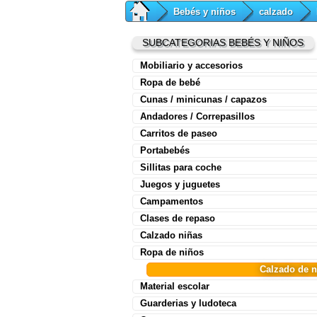
Bebés y niños
calzado
SUBCATEGORIAS BEBÉS Y NIÑOS
Mobiliario y accesorios
Ropa de bebé
Cunas / minicunas / capazos
Andadores / Correpasillos
Carritos de paseo
Portabebés
Sillitas para coche
Juegos y juguetes
Campamentos
Clases de repaso
Calzado niñas
Ropa de niños
Calzado de 
Material escolar
Guarderias y ludoteca