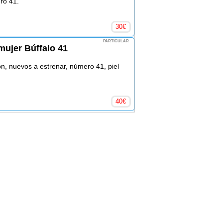
ero 41.
30
€
PARTICULAR
mujer Búffalo 41
n, nuevos a estrenar, número 41, piel
40
€