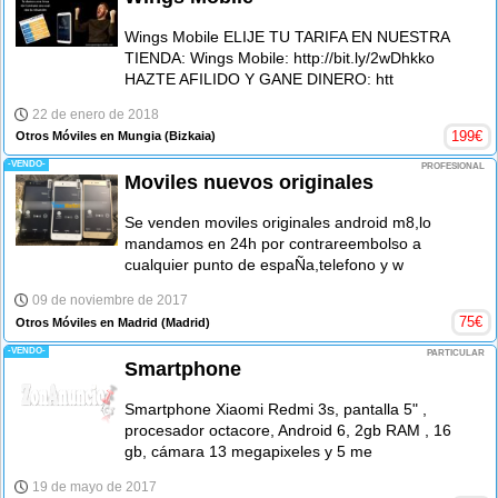
Wings Mobile ELIJE TU TARIFA EN NUESTRA
TIENDA: Wings Mobile: http://bit.ly/2wDhkko
HAZTE AFILIDO Y GANE DINERO: htt
22 de enero de 2018
199
€
Otros Móviles en Mungia
(Bizkaia)
-VENDO-
PROFESIONAL
Moviles nuevos originales
Se venden moviles originales android m8,lo
mandamos en 24h por contrareembolso a
cualquier punto de espaÑa,telefono y w
09 de noviembre de 2017
75
€
Otros Móviles en Madrid
(Madrid)
-VENDO-
PARTICULAR
Smartphone
Smartphone Xiaomi Redmi 3s, pantalla 5" ,
procesador octacore, Android 6, 2gb RAM , 16
gb, cámara 13 megapixeles y 5 me
19 de mayo de 2017