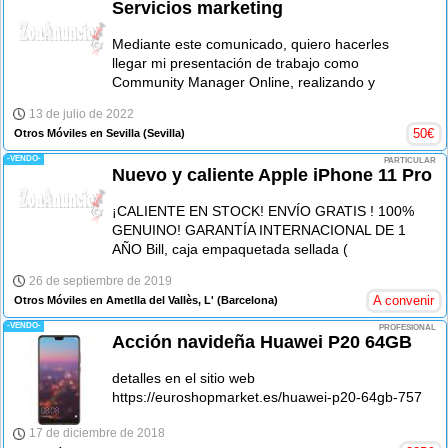
Servicios marketing
Mediante este comunicado, quiero hacerles
llegar mi presentación de trabajo como
Community Manager Online, realizando y
13 de julio de 2022
50
€
Otros Móviles en Sevilla
(Sevilla)
-VENDO-
PARTICULAR
Nuevo y caliente Apple iPhone 11 Pro
¡CALIENTE EN STOCK! ENVÍO GRATIS ! 100%
GENUINO! GARANTÍA INTERNACIONAL DE 1
AÑO Bill, caja empaquetada sellada (
26 de septiembre de 2019
A convenir
Otros Móviles en Ametlla del Vallès, L'
(Barcelona)
-VENDO-
PROFESIONAL
Acción navideña Huawei P20 64GB
detalles en el sitio web
https://euroshopmarket.es/huawei-p20-64gb-757
17 de diciembre de 2018