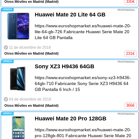
335
€
Otros Móviles en Madrid
(Madrid)
-VENDO-
PROFESIONAL
Huawei Mate 20 Lite 64 GB
https://www.euroshopmarket.es/huawei-mate-20-
lite-64-gb-726 Fabricante Huawei Serie Mate 20
Lite 64 GB Pantalla
11 de diciembre de 2018
231
€
Otros Móviles en Madrid
(Madrid)
-VENDO-
PROFESIONAL
Sony XZ3 H9436 64GB
https://www.euroshopmarket.es/sony-xz3-h9436-
64gb-710 Fabricante Sony Serie XZ3 H9436 64
GB Pantalla 6 Inch / 15
04 de diciembre de 2018
366
€
Otros Móviles en Madrid
(Madrid)
-VENDO-
PROFESIONAL
Huawei Mate 20 Pro 128GB
https://www.euroshopmarket.es/huawei-mate-20-
pro-128gb-801 Fabricante Huawei Serie Mate 20