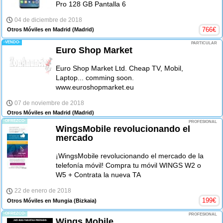
Pro 128 GB Pantalla 6
04 de diciembre de 2018
766
€
Otros Móviles en Madrid
(Madrid)
-VENDO-
PARTICULAR
Euro Shop Market
Euro Shop Market Ltd. Cheap TV, Mobil,
Laptop... comming soon.
www.euroshopmarket.eu
07 de noviembre de 2018
Otros Móviles en Madrid
(Madrid)
-OFREZCO-
PROFESIONAL
WingsMobile revolucionando el
mercado
¡WingsMobile revolucionando el mercado de la
telefonía móvil! Compra tu móvil WINGS W2 o
W5 + Contrata la nueva TA
22 de enero de 2018
199
€
Otros Móviles en Mungia
(Bizkaia)
-OFREZCO-
PROFESIONAL
Wings Mobile