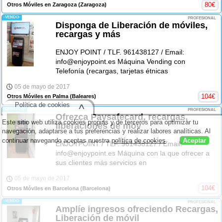
80
€
Otros Móviles en Zaragoza
(Zaragoza)
-VENDO-
PROFESIONAL
Disponga de Liberación de móviles,
recargas y más
ENJOY POINT / TLF. 961438127 / Email:
info@enjoypoint.es Máquina Vending con
Telefonía (recargas, tarjetas étnicas
05 de mayo de 2017
104
€
Otros Móviles en Palma
(Baleares)
Política de cookies
^
-OFREZCO-
PROFESIONAL
Ofrezca Paysafecard, recargas,
Este sitio web utiliza cookies propias y de terceros para optimizar tu
liberaciones de móv
navegación, adaptarse a tus preferencias y realizar labores analíticas. Al
continuar navegando aceptas nuestra
política de cookies
.
Aceptar
ENJOYPOINT / TLF. 961438127 / Email:
info@enjoypoint.es Máquina con la que ofrecer a
sus clientes más servicios en
05 de mayo de 2017
104
€
Otros Móviles en Barcelona
(Barcelona)
-VENDO-
PROFESIONAL
Amplíe ingresos ofreciendo Recargas,
Liberación de móvil