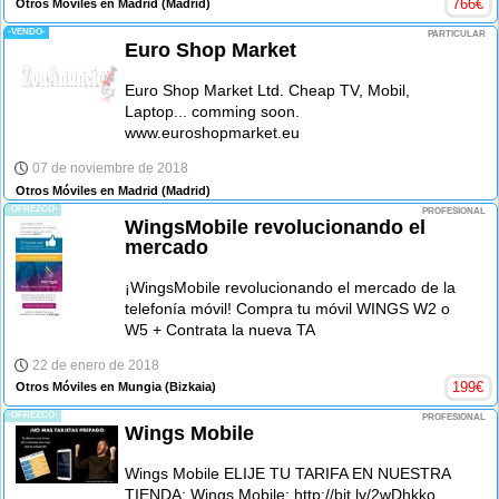
766
€
Otros Móviles en Madrid
(Madrid)
-VENDO-
PARTICULAR
Euro Shop Market
Euro Shop Market Ltd. Cheap TV, Mobil,
Laptop... comming soon.
www.euroshopmarket.eu
07 de noviembre de 2018
Otros Móviles en Madrid
(Madrid)
-OFREZCO-
PROFESIONAL
WingsMobile revolucionando el
mercado
¡WingsMobile revolucionando el mercado de la
telefonía móvil! Compra tu móvil WINGS W2 o
W5 + Contrata la nueva TA
22 de enero de 2018
199
€
Otros Móviles en Mungia
(Bizkaia)
-OFREZCO-
PROFESIONAL
Wings Mobile
Wings Mobile ELIJE TU TARIFA EN NUESTRA
TIENDA: Wings Mobile: http://bit.ly/2wDhkko