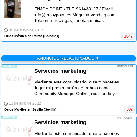
ENJOY POINT / TLF. 961438127 / Email:
info@enjoypoint.es Máquina Vending con
Telefonía (recargas, tarjetas étnicas
05 de mayo de 2017
104
€
Otros Móviles en Palma
(Baleares)
ANUNCIOS RELACIONADOS ▼
-OFREZCO-
PARTICULAR
Servicios marketing
Mediante este comunicado, quiero hacerles
llegar mi presentación de trabajo como
Community Manager Online, realizando y
13 de julio de 2022
50
€
Otros Móviles en Sevilla
(Sevilla)
-OFREZCO-
PARTICULAR
Servicios marketing
Mediante este comunicado, quiero hacerles