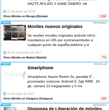
HAZTE AFILIDO Y GANE DINERO: htt
22 de enero de 2018
199
€
Otros Móviles en Mungia
(Bizkaia)
-VENDO-
PROFESIONAL
Moviles nuevos originales
Se venden moviles originales android m8,lo
mandamos en 24h por contrareembolso a
cualquier punto de espaÑa,telefono y w
09 de noviembre de 2017
75
€
Otros Móviles en Madrid
(Madrid)
-VENDO-
PARTICULAR
Smartphone
Smartphone Xiaomi Redmi 3s, pantalla 5" ,
procesador octacore, Android 6, 2gb RAM , 16
gb, cámara 13 megapixeles y 5 me
19 de mayo de 2017
80
€
Otros Móviles en Zaragoza
(Zaragoza)
-VENDO-
PROFESIONAL
Disponga de Liberación de móviles,