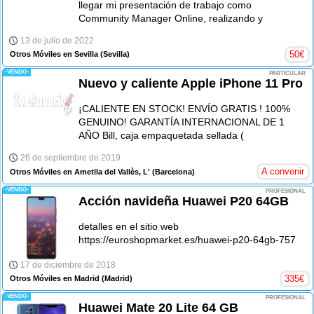
llegar mi presentación de trabajo como
Community Manager Online, realizando y
13 de julio de 2022
50
€
Otros Móviles en Sevilla
(Sevilla)
-VENDO-
PARTICULAR
Nuevo y caliente Apple iPhone 11 Pro
¡CALIENTE EN STOCK! ENVÍO GRATIS ! 100%
GENUINO! GARANTÍA INTERNACIONAL DE 1
AÑO Bill, caja empaquetada sellada (
26 de septiembre de 2019
A convenir
Otros Móviles en Ametlla del Vallès, L'
(Barcelona)
-VENDO-
PROFESIONAL
Acción navideña Huawei P20 64GB
detalles en el sitio web
https://euroshopmarket.es/huawei-p20-64gb-757
17 de diciembre de 2018
335
€
Otros Móviles en Madrid
(Madrid)
-VENDO-
PROFESIONAL
Huawei Mate 20 Lite 64 GB