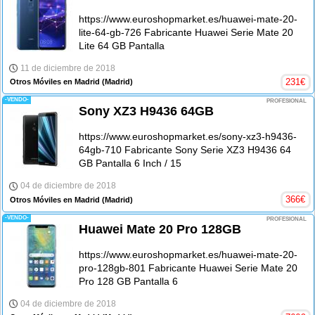
https://www.euroshopmarket.es/huawei-mate-20-
lite-64-gb-726 Fabricante Huawei Serie Mate 20
Lite 64 GB Pantalla
11 de diciembre de 2018
231
€
Otros Móviles en Madrid
(Madrid)
-VENDO-
PROFESIONAL
Sony XZ3 H9436 64GB
https://www.euroshopmarket.es/sony-xz3-h9436-
64gb-710 Fabricante Sony Serie XZ3 H9436 64
GB Pantalla 6 Inch / 15
04 de diciembre de 2018
366
€
Otros Móviles en Madrid
(Madrid)
-VENDO-
PROFESIONAL
Huawei Mate 20 Pro 128GB
https://www.euroshopmarket.es/huawei-mate-20-
pro-128gb-801 Fabricante Huawei Serie Mate 20
Pro 128 GB Pantalla 6
04 de diciembre de 2018