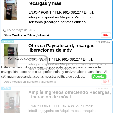
recargas y más
ENJOY POINT / TLF. 961438127 / Email:
info@enjoypoint.es Máquina Vending con
Telefonía (recargas, tarjetas étnicas
05 de mayo de 2017
104
€
Otros Móviles en Palma
(Baleares)
-OFREZCO-
PROFESIONAL
Ofrezca Paysafecard, recargas,
liberaciones de móv
Política de cookies
^
ENJOYPOINT / TLF. 961438127 / Email:
info@enjoypoint.es Máquina con la que ofrecer a
Este sitio web utiliza cookies propias y de terceros para optimizar tu
sus clientes más servicios en
navegación, adaptarse a tus preferencias y realizar labores analíticas. Al
continuar navegando aceptas nuestra
política de cookies
.
Aceptar
05 de mayo de 2017
104
€
Otros Móviles en Barcelona
(Barcelona)
-VENDO-
PROFESIONAL
Amplíe ingresos ofreciendo Recargas,
Liberación de móvil
ENJOYPOINT / TLF. 961438127 / Email:
info@enjoypoint.es Adquiera esta máquina