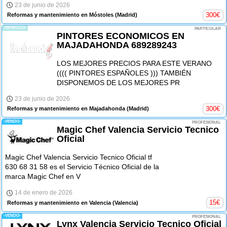
23 de junio de 2026
300
€
Reformas y mantenimiento en Móstoles
(Madrid)
-OFREZCO-
PARTICULAR
PINTORES ECONOMICOS EN
MAJADAHONDA 689289243
LOS MEJORES PRECIOS PARA ESTE VERANO
(((( PINTORES ESPAÑOLES ))) TAMBIÉN
DISPONEMOS DE LOS MEJORES PR
23 de junio de 2026
300
€
Reformas y mantenimiento en Majadahonda
(Madrid)
-VENDO-
PROFESIONAL
Magic Chef Valencia Servicio Tecnico
Oficial
Magic Chef Valencia Servicio Tecnico Oficial tf
630 68 31 58 es el Servicio Técnico Oficial de la
marca Magic Chef en V
14 de enero de 2026
15
€
Reformas y mantenimiento en Valencia
(Valencia)
-VENDO-
PROFESIONAL
Lynx Valencia Servicio Tecnico Oficial