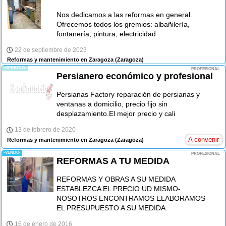
Nos dedicamos a las reformas en general.
Ofrecemos todos los gremios: albañilería,
fontanería, pintura, electricidad
22 de septiembre de 2023
Reformas y mantenimiento en Zaragoza
(Zaragoza)
-OFREZCO-
PROFESIONAL
Persianero económico y profesional
Persianas Factory reparación de persianas y
ventanas a domicilio, precio fijo sin
desplazamiento.El mejor precio y cali
13 de febrero de 2020
A convenir
Reformas y mantenimiento en Zaragoza
(Zaragoza)
-VENDO-
PROFESIONAL
REFORMAS A TU MEDIDA
REFORMAS Y OBRAS A SU MEDIDA
ESTABLEZCA EL PRECIO UD MISMO-
NOSOTROS ENCONTRAMOS ELABORAMOS
EL PRESUPUESTO A SU MEDIDA.
16 de enero de 2016