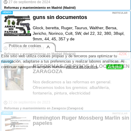
27 de septiembre de 2024
Reformas y mantenimiento en Madrid
(Madrid)
-VENDO-
PARTICULAR
guns sin documentos
Glock, beretta, Ruger, Taurus, Walther, Bersa,
Jericho, Norinco, Colt, SW, del 22, 32, 380, 38spl,
9mm, 44, 45, 357 y de
Política de cookies
^
11 de octubre de 2023
420
€
Reformas y mantenimiento en Madrid
(Madrid)
Este sitio web utiliza cookies propias y de terceros para optimizar tu
navegación, adaptarse a tus preferencias y realizar labores analíticas. Al
-VENDO-
PROFESIONAL
REFORMAS DE PISOS Y LOCALES EN
continuar navegando aceptas nuestra
política de cookies
.
Aceptar
ZARAGOZA
Nos dedicamos a las reformas en general.
Ofrecemos todos los gremios: albañilería,
fontanería, pintura, electricidad
22 de septiembre de 2023
Reformas y mantenimiento en Zaragoza
(Zaragoza)
-VENDO-
PARTICULAR
Remington Ruger Mossberg Marlin sin
papeles