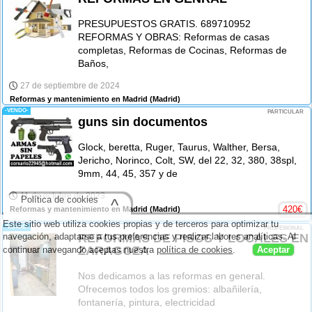
PRESUPUESTOS GRATIS. 689710952
REFORMAS Y OBRAS: Reformas de casas
completas, Reformas de Cocinas, Reformas de
Baños,
27 de septiembre de 2024
Reformas y mantenimiento en Madrid
(Madrid)
-VENDO-
PARTICULAR
guns sin documentos
Glock, beretta, Ruger, Taurus, Walther, Bersa,
Jericho, Norinco, Colt, SW, del 22, 32, 380, 38spl,
9mm, 44, 45, 357 y de
11 de octubre de 2023
Política de cookies
^
420
€
Reformas y mantenimiento en Madrid
(Madrid)
Este sitio web utiliza cookies propias y de terceros para optimizar tu
-VENDO-
PROFESIONAL
navegación, adaptarse a tus preferencias y realizar labores analíticas. Al
REFORMAS DE PISOS Y LOCALES EN
ZARAGOZA
continuar navegando aceptas nuestra
política de cookies
.
Aceptar
Nos dedicamos a las reformas en general.
Ofrecemos todos los gremios: albañilería,
fontanería, pintura, electricidad