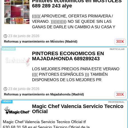
Pintores economicos en MOSTOLES
689 289 243 alye
(((((( APROVECHE, OFERTAS PRIMAVERA /
VERANO. ))))))))))) NO SE QUEDE SIN LAS
GANAS DE DARLE UN CAMBIO A SU CASA Y
23 de junio de 2026
300
€
Reformas y mantenimiento en Móstoles
(Madrid)
-OFREZCO-
PARTICULAR
PINTORES ECONOMICOS EN
MAJADAHONDA 689289243
LOS MEJORES PRECIOS PARA ESTE VERANO
(((( PINTORES ESPAÑOLES ))) TAMBIÉN
DISPONEMOS DE LOS MEJORES PR
23 de junio de 2026
300
€
Reformas y mantenimiento en Majadahonda
(Madrid)
-VENDO-
PROFESIONAL
Magic Chef Valencia Servicio Tecnico
Oficial
Magic Chef Valencia Servicio Tecnico Oficial tf
630 68 31 58 es el Servicio Técnico Oficial de la