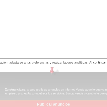
gación, adaptarse a tus preferencias y realizar labores analíticas. Al contin
ZonAnuncio.es
, tu web gratis de anuncios en internet. Vende aquello que ya 
empleo o piso en tu zona, ofrece tus servicios. Busca, vende o cambia lo que q
Publicar anuncios