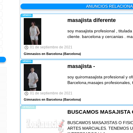
ANUNCIOS RELACION
-VENDO-
masajista diferente
soy masajista profesional , titulada
cliente. barcelona y cercanias . ma
01 de septiembre de 2021
Gimnasios en Barcelona
(Barcelona)
-VENDO-
masajista -
soy quiromasajista profesional y o
Barcelona,masajes profesionales, t
01 de septiembre de 2021
Gimnasios en Barcelona
(Barcelona)
-OFREZCO-
BUSCAMOS MASAJISTA 
BUSCAMOS MASAJISTAS O FISI
ARTES MARCIALES. TENEMOS UN