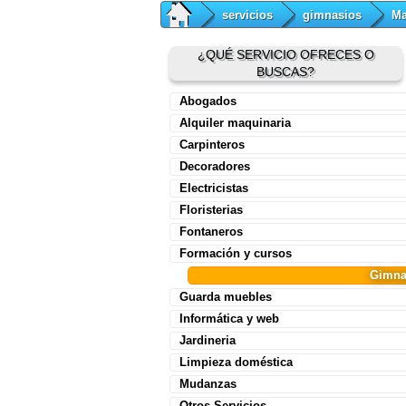
servicios
gimnasios
Ma
¿QUÉ SERVICIO OFRECES O
BUSCAS?
Abogados
Alquiler maquinaria
Carpinteros
Decoradores
Electricistas
Floristerias
Fontaneros
Formación y cursos
Gimna
Guarda muebles
Informática y web
Jardineria
Limpieza doméstica
Mudanzas
Otros Servicios