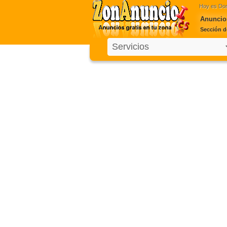
Hoy es
Dom
Anuncio
Sección d