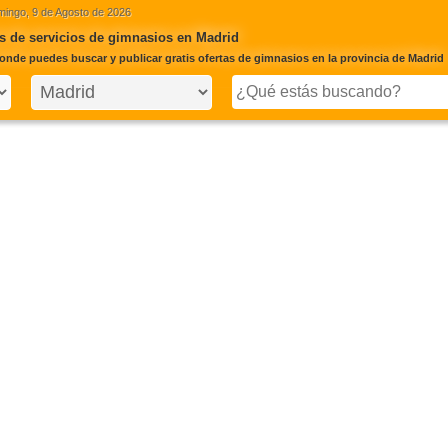
ingo, 9 de Agosto de 2026
s de servicios de gimnasios en Madrid
onde puedes buscar y publicar gratis ofertas de gimnasios en la provincia de Madrid