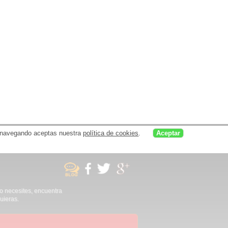
uar navegando aceptas nuestra
política de cookies
.
Aceptar
no necesites, encuentra
uieras.