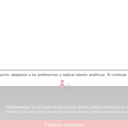
gación, adaptarse a tus preferencias y realizar labores analíticas. Al contin
ZonAnuncio.es
, tu web gratis de anuncios en internet. Vende aquello que ya 
empleo o piso en tu zona, ofrece tus servicios. Busca, vende o cambia lo que q
Publicar anuncios