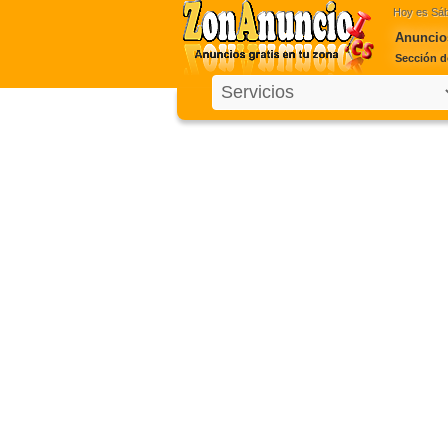
Hoy es
Sáb
Anuncios
Sección d