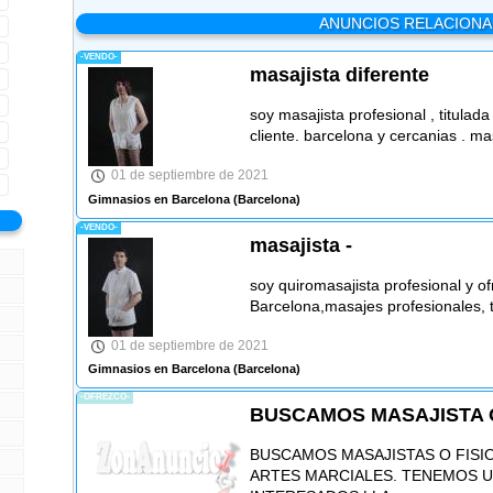
ANUNCIOS RELACION
-VENDO-
masajista diferente
soy masajista profesional , titulada
cliente. barcelona y cercanias . ma
01 de septiembre de 2021
Gimnasios en Barcelona
(Barcelona)
-VENDO-
masajista -
soy quiromasajista profesional y o
Barcelona,masajes profesionales, t
01 de septiembre de 2021
Gimnasios en Barcelona
(Barcelona)
-OFREZCO-
BUSCAMOS MASAJISTA 
BUSCAMOS MASAJISTAS O FISI
ARTES MARCIALES. TENEMOS UN