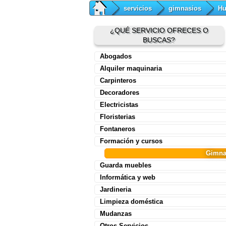
servicios
gimnasios
Hu
¿QUÉ SERVICIO OFRECES O
BUSCAS?
Abogados
Alquiler maquinaria
Carpinteros
Decoradores
Electricistas
Floristerias
Fontaneros
Formación y cursos
Gimna
Guarda muebles
Informática y web
Jardineria
Limpieza doméstica
Mudanzas
Otros Servicios