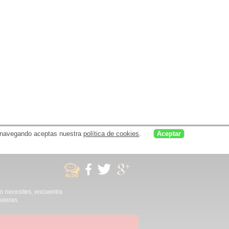
uar navegando aceptas nuestra
política de cookies
.
Aceptar
no necesites, encuentra
uieras.