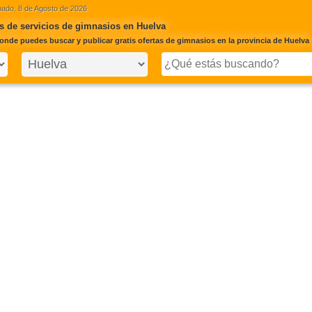
ado, 8 de Agosto de 2026
 de servicios de gimnasios en Huelva
onde puedes buscar y publicar gratis ofertas de gimnasios en la provincia de Huelva