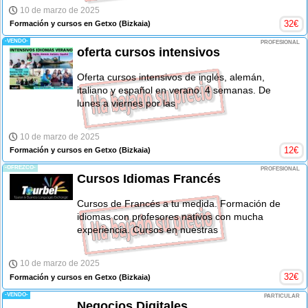
10 de marzo de 2025
32
€
Formación y cursos en Getxo
(Bizkaia)
-VENDO-
PROFESIONAL
oferta cursos intensivos
Oferta cursos intensivos de inglés, alemán,
italiano y español en verano. 4 semanas. De
lunes a viernes por las
10 de marzo de 2025
12
€
Formación y cursos en Getxo
(Bizkaia)
-OFREZCO-
PROFESIONAL
Cursos Idiomas Francés
Cursos de Francés a tu medida. Formación de
idiomas con profesores nativos con mucha
experiencia. Cursos en nuestras
10 de marzo de 2025
32
€
Formación y cursos en Getxo
(Bizkaia)
-VENDO-
PARTICULAR
Negocios Digitales