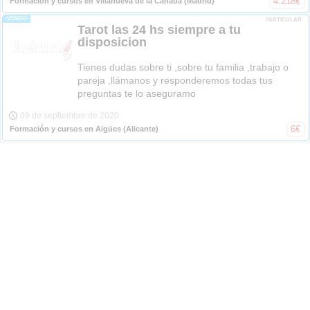
4.218
€
Formación y cursos en Villanueva de la Cañada
(Madrid)
-VENDO-
PARTICULAR
Tarot las 24 hs siempre a tu
disposicion
Tienes dudas sobre ti ,sobre tu familia ,trabajo o
pareja ,llámanos y responderemos todas tus
preguntas te lo aseguramo
09 de septiembre de 2020
6
€
Formación y cursos en Aigües
(Alicante)