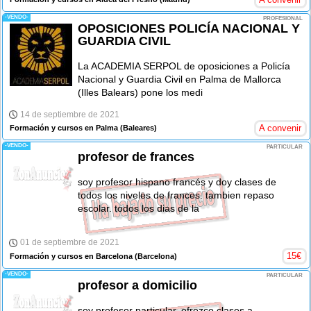
-VENDO-
PROFESIONAL
OPOSICIONES POLICÍA NACIONAL Y
GUARDIA CIVIL
La ACADEMIA SERPOL de oposiciones a Policía
Nacional y Guardia Civil en Palma de Mallorca
(Illes Balears) pone los medi
14 de septiembre de 2021
A convenir
Formación y cursos en Palma
(Baleares)
-VENDO-
PARTICULAR
profesor de frances
soy profesor hispano francés y doy clases de
todos los niveles de frances. tambien repaso
escolar. todos los dias de la
01 de septiembre de 2021
15
€
Formación y cursos en Barcelona
(Barcelona)
-VENDO-
PARTICULAR
profesor a domicilio
soy profesor particular. ofrezco clases a