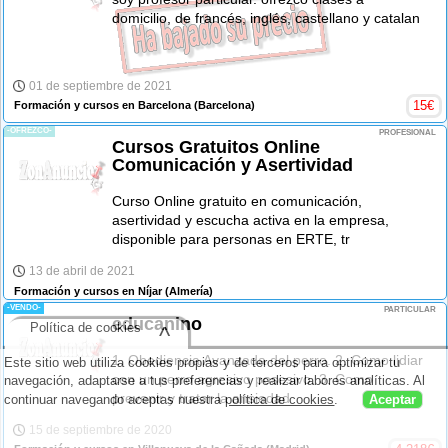
domicilio, de francés, inglés, castellano y catalan
01 de septiembre de 2021
15
€
Formación y cursos en Barcelona
(Barcelona)
-OFREZCO-
PROFESIONAL
Cursos Gratuitos Online
Comunicación y Asertividad
Curso Online gratuito en comunicación,
asertividad y escucha activa en la empresa,
disponible para personas en ERTE, tr
13 de abril de 2021
Formación y cursos en Níjar
(Almería)
-VENDO-
PARTICULAR
educanino
Política de cookies
^
1. Obediencia Avanzada del perro. 2. Como lidiar
Este sitio web utiliza cookies propias y de terceros para optimizar tu
con un perro agresivo posesivo. 3. Como
navegación, adaptarse a tus preferencias y realizar labores analíticas. Al
prevenir y tratar la ansiedad
continuar navegando aceptas nuestra
política de cookies
.
Aceptar
15 de septiembre de 2020