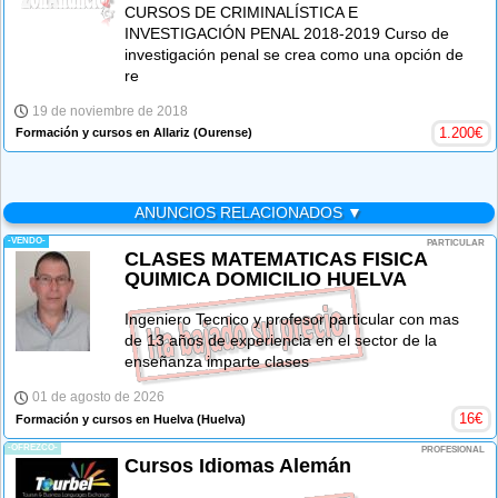
CURSOS DE CRIMINALÍSTICA E
INVESTIGACIÓN PENAL 2018-2019 Curso de
investigación penal se crea como una opción de
re
19 de noviembre de 2018
1.200
€
Formación y cursos en Allariz
(Ourense)
ANUNCIOS RELACIONADOS ▼
-VENDO-
PARTICULAR
CLASES MATEMATICAS FISICA
QUIMICA DOMICILIO HUELVA
Ingeniero Tecnico y profesor particular con mas
de 13 años de experiencia en el sector de la
enseñanza imparte clases
01 de agosto de 2026
16
€
Formación y cursos en Huelva
(Huelva)
-OFREZCO-
PROFESIONAL
Cursos Idiomas Alemán