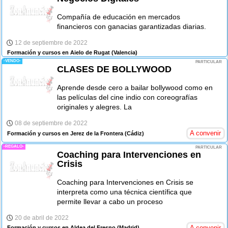
Compañía de educación en mercados
financieros con ganacias garantizadas diarias.
12 de septiembre de 2022
Formación y cursos en Aielo de Rugat
(Valencia)
-VENDO-
PARTICULAR
CLASES DE BOLLYWOOD
Aprende desde cero a bailar bollywood como en
las películas del cine indio con coreografías
originales y alegres. La
08 de septiembre de 2022
A convenir
Formación y cursos en Jerez de la Frontera
(Cádiz)
-REGALO-
PARTICULAR
Coaching para Intervenciones en
Crisis
Coaching para Intervenciones en Crisis se
interpreta como una técnica científica que
permite llevar a cabo un proceso
20 de abril de 2022
A convenir
Formación y cursos en Aldea del Fresno
(Madrid)