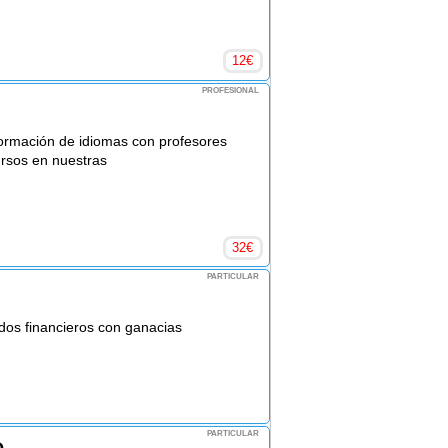
12
€
PROFESIONAL
ormación de idiomas con profesores
rsos en nuestras
32
€
PARTICULAR
os financieros con ganacias
PARTICULAR