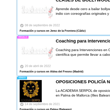
CLASES DE BOLLYWOO
Aprende desde cero a bailar bollyw
indio con coreografías originales y
08 de septiembre de 2022
Formación y cursos en Jerez de la Frontera
(Cádiz)
-REGALO-
Coaching para Intervenci
Coaching para Intervenciones en C
científica que permite llevar a cab
20 de abril de 2022
Formación y cursos en Aldea del Fresno
(Madrid)
-VENDO-
OPOSICIONES POLICÍA N
La ACADEMIA SERPOL de oposicione
en Palma de Mallorca (Illes Balear
14 de septiembre de 2021
Formación y cursos en Palma
(Baleares)