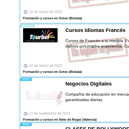
10 de marzo de 2025
Formación y cursos en Getxo
(Bizkaia)
-OFREZCO-
Cursos Idiomas Francés
Cursos de Francés a tu medida. F
nativos con mucha experiencia. Cu
10 de marzo de 2025
Formación y cursos en Getxo
(Bizkaia)
-VENDO-
Negocios Digitales
Compañía de educación en mercad
garantizadas diarias.
12 de septiembre de 2022
Formación y cursos en Aielo de Rugat
(Valencia)
-VENDO-