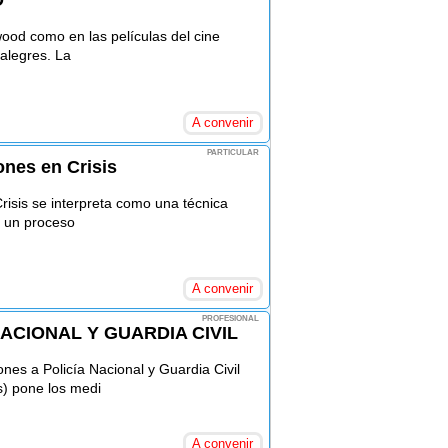
D
ood como en las películas del cine
 alegres. La
A convenir
PARTICULAR
ones en Crisis
risis se interpreta como una técnica
o un proceso
A convenir
PROFESIONAL
ACIONAL Y GUARDIA CIVIL
s a Policía Nacional y Guardia Civil
s) pone los medi
A convenir