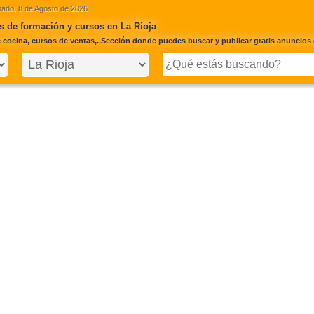
ado, 8 de Agosto de 2026
 de formación y cursos en La Rioja
 cocina, cursos de ventas,..Sección donde puedes buscar y publicar gratis anuncios 