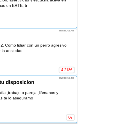
ión, asertividad y escucha activa en
nas en ERTE, tr
PARTICULAR
2. Como lidiar con un perro agresivo
r la ansiedad
4.218
€
PARTICULAR
 tu disposicion
ilia ,trabajo o pareja ,llámanos y
s te lo aseguramo
6
€