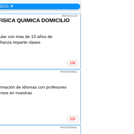
ADOS ▼
PARTICULAR
ISICA QUIMICA DOMICILIO
cular con mas de 13 años de
eñanza imparte clases
16
€
PROFESIONAL
rmación de idiomas con profesores
rsos en nuestras
32
€
PROFESIONAL