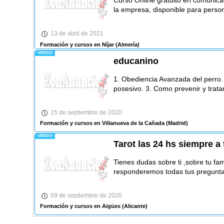
Curso Online gratuito en comunicac
la empresa, disponible para perso
13 de abril de 2021
Formación y cursos en Níjar
(Almería)
-VENDO-
educanino
1. Obediencia Avanzada del perro. 
posesivo. 3. Como prevenir y trata
15 de septiembre de 2020
Formación y cursos en Villanueva de la Cañada
(Madrid)
-VENDO-
Tarot las 24 hs siempre a
Tienes dudas sobre ti ,sobre tu fam
responderemos todas tus pregunta
09 de septiembre de 2020
Formación y cursos en Aigües
(Alicante)