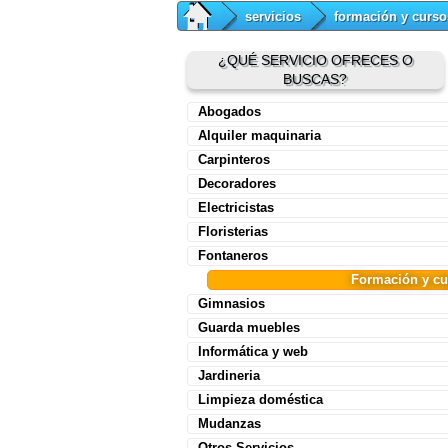
servicios
formación y curso
¿QUÉ SERVICIO OFRECES O
BUSCAS?
Abogados
Alquiler maquinaria
Carpinteros
Decoradores
Electricistas
Floristerias
Fontaneros
Formación y cu
Gimnasios
Guarda muebles
Informática y web
Jardineria
Limpieza doméstica
Mudanzas
Otros Servicios