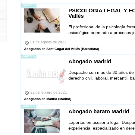
-OFREZCO-
PSICOLOGIA LEGAL Y FO
Vallès
El profesional de la psicología for
psicológico orientado a procesos jud
01 de agosto de 2021
Abogados en Sant Cugat del Vallès
(Barcelona)
-OFREZCO-
Abogado Madrid
Despacho con más de 30 años de e
derecho civil, laboral, mercantil, b
22 de febrero de 2021
Abogados en Madrid
(Madrid)
-OFREZCO-
Abogado barato Madrid
Expertos en asesoría legal: Desp
experiencia, especializado en derec