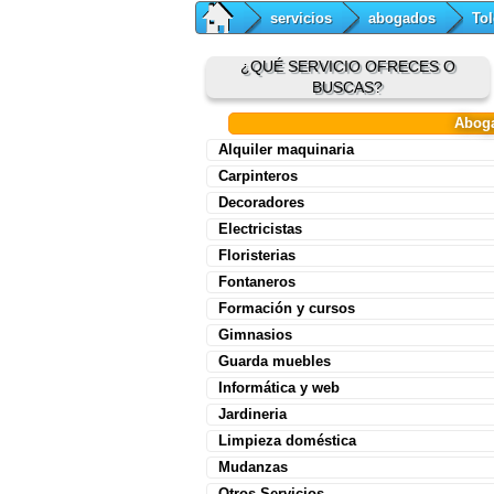
servicios
abogados
To
¿QUÉ SERVICIO OFRECES O
BUSCAS?
Abog
Alquiler maquinaria
Carpinteros
Decoradores
Electricistas
Floristerias
Fontaneros
Formación y cursos
Gimnasios
Guarda muebles
Informática y web
Jardineria
Limpieza doméstica
Mudanzas
Otros Servicios