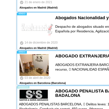
21 de enero de 2021
Abogados en Madrid
(Madrid)
-VENDO-
Abogados Nacionalidad y 
Despacho de abogados situado en
Española por Residencia, Agilizaci
14 de diciembre de 2020
Abogados en Madrid
(Madrid)
-VENDO-
ABOGADO EXTRANJERI
ABOGADOS EXTRANJERIA BARCELON
recurso,  NACIONALIDAD ESPAÑO
03 de abril de 2020
Abogados en Barcelona
(Barcelona)
-OFREZCO-
ABOGADO PENALISTA B
BADALONA
ABOGADOS PENALISTAS BARCELONA,  Delitos leves: 1
Alcoholemia, Conducir sin carnet: 450 euros, (Honorar