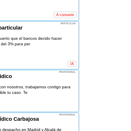
A convenir
PARTICULAR
particular
uerto que el bancos decido hacer
 del 3% para per
1
€
PROFESIONAL
idico
con nosotros, trabajamos contigo para
ble tu caso. Te
PROFESIONAL
ídico Carbajosa
 despacho en Madrid y Alcalá de