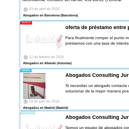
03 de abril de 2020
Abogados en Barcelona
(Barcelona)
-BUSCO-
oferta de préstamo entre 
Para finalmente romper el punto m
préstamos con una tasa de interés
12 de febrero de 2020
Abogados en Allande
(Asturias)
-VENDO-
Abogados Consulting Jur
Si necesitas un abogado contacta 
solucionar de la mejor manera posi
19 de julio de 2019
Abogados en Madrid
(Madrid)
-OFREZCO-
Abogados Consulting Jur
Somos un equipo de abogados con