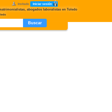
Invitado
Iniciar sesión
atrimonialistas, abogados laboralistas en Toledo
oledo