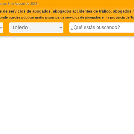
ado, 8 de Agosto de 2026
 de servicios de abogados, abogados accidentes de tráfico, abogados m
onde puedes publicar gratis anuncios de servicios de abogados en la provincia de T