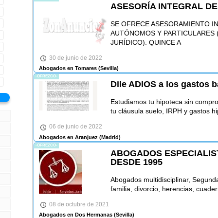
ASESORÍA INTEGRAL D
SE OFRECE ASESORAMIENTO I
AUTÓNOMOS Y PARTICULARES (
JURÍDICO). QUINCE A
30 de junio de 2022
Abogados en Tomares
(Sevilla)
-OFREZCO-
Dile ADIOS a los gastos 
Estudiamos tu hipoteca sin compr
tu cláusula suelo, IRPH y gastos hi
06 de junio de 2022
Abogados en Aranjuez
(Madrid)
-OFREZCO-
ABOGADOS ESPECIALIST
DESDE 1995
Abogados multidisciplinar, Segunda
familia, divorcio, herencias, cuader
08 de octubre de 2021
Abogados en Dos Hermanas
(Sevilla)