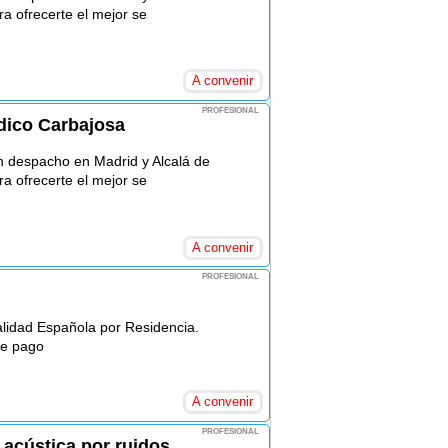
a ofrecerte el mejor se
A convenir
PROFESIONAL
dico Carbajosa
 despacho en Madrid y Alcalá de
a ofrecerte el mejor se
A convenir
PROFESIONAL
alidad Española por Residencia.
de pago
A convenir
PROFESIONAL
acústica por ruidos