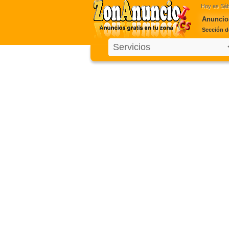
Hoy es
Sáb
Anuncios
Sección d