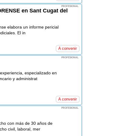
PROFESIONAL
RENSE en Sant Cugat del
ense elabora un informe pericial
iciales. El in
A convenir
PROFESIONAL
xperiencia, especializado en
ancario y administrat
A convenir
PROFESIONAL
acho con más de 30 años de
ho civil, laboral, mer