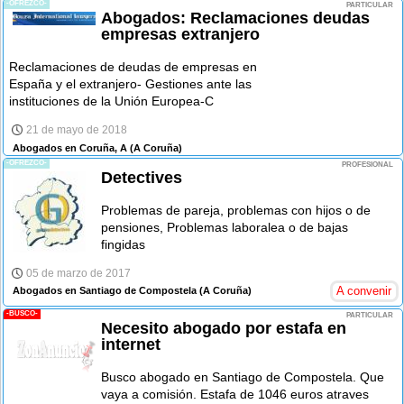
-OFREZCO-
PARTICULAR
Abogados: Reclamaciones deudas
empresas extranjero
Reclamaciones de deudas de empresas en
España y el extranjero- Gestiones ante las
instituciones de la Unión Europea-C
21 de mayo de 2018
Abogados en Coruña, A
(A Coruña)
-OFREZCO-
PROFESIONAL
Detectives
Problemas de pareja, problemas con hijos o de
pensiones, Problemas laboralea o de bajas
fingidas
05 de marzo de 2017
A convenir
Abogados en Santiago de Compostela
(A Coruña)
-BUSCO-
PARTICULAR
Necesito abogado por estafa en
internet
Busco abogado en Santiago de Compostela. Que
vaya a comisión. Estafa de 1046 euros atraves