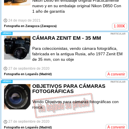
Nikon D850 en embalaje original Prácticamente
nuevo y en su embalaje original Nikon D850 Con
1 año de garantía
24 de mayo de 2021
1.000
€
Fotografia en Zaragoza
(Zaragoza)
-VENDO-
PARTICULAR
CÁMARA ZENIT EM - 35 MM
Para coleccionistas, vendo cámara fotográfica,
fabricada en la antigua Rusia, año 1977 Zenit EM
de 35 mm, con su obje
27 de septiembre de 2020
A convenir
Fotografia en Leganés
(Madrid)
-VENDO-
PARTICULAR
OBJETIVOS PARA CÁMARAS
FOTOGRÁFICAS
Vendo Objetivos para cámaras fotográficas con
rosca.
27 de septiembre de 2020
A convenir
Fotografia en Leganés
(Madrid)