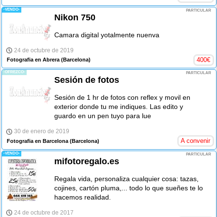
-VENDO-
PARTICULAR
Nikon 750
Camara digital yotalmente nuenva
24 de octubre de 2019
400
€
Fotografia en Abrera
(Barcelona)
-OFREZCO-
PARTICULAR
Sesión de fotos
Sesión de 1 hr de fotos con reflex y movil en
exterior donde tu me indiques. Las edito y
guardo en un pen tuyo para lue
30 de enero de 2019
A convenir
Fotografia en Barcelona
(Barcelona)
-VENDO-
PARTICULAR
mifotoregalo.es
Regala vida, personaliza cualquier cosa: tazas,
cojines, cartón pluma,... todo lo que sueñes te lo
hacemos realidad.
24 de octubre de 2017