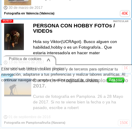
30 de marzo de 2017
40
€
Fotografia en Valencia
(Valencia)
-BUSCO-
PARTICULAR
PERSONA CON HOBBY FOTOs /
VIDEOs
Hola soy Viktor(UCRAgot). Busco alguen con
habilidad,hobby o es un Fotografo/a.. Que
estaria interesado/a en hacer mater
Política de cookies
^
13 de febrero de 2017
1
€
Fotografia en Miranda de Ebro
(Burgos)
Este sitio web utiliza cookies propias y de terceros para optimizar tu
navegación, adaptarse a tus preferencias y realizar labores analíticas. Al
-VENDO-
PARTICULAR
Curso de Fotografía. Pamplona. Mayo
continuar navegando aceptas nuestra
política de cookies
.
Aceptar
2017.
Curso de fotografía en Pamplona. 26 a 28 Mayo
de 2017. Si no te viene bien la fecha o ya ha
pasado, escribe a robert
01 de septiembre de 2016
150
€
Fotografia en Pamplona/Iruña
(Navarra)