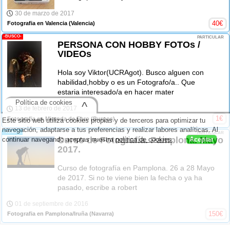
30 de marzo de 2017
40
€
Fotografia en Valencia
(Valencia)
-BUSCO-
PARTICULAR
PERSONA CON HOBBY FOTOs /
VIDEOs
Hola soy Viktor(UCRAgot). Busco alguen con
habilidad,hobby o es un Fotografo/a.. Que
estaria interesado/a en hacer mater
Política de cookies
^
13 de febrero de 2017
1
€
Fotografia en Miranda de Ebro
(Burgos)
Este sitio web utiliza cookies propias y de terceros para optimizar tu
navegación, adaptarse a tus preferencias y realizar labores analíticas. Al
-VENDO-
PARTICULAR
Curso de Fotografía. Pamplona. Mayo
continuar navegando aceptas nuestra
política de cookies
.
Aceptar
2017.
Curso de fotografía en Pamplona. 26 a 28 Mayo
de 2017. Si no te viene bien la fecha o ya ha
pasado, escribe a robert
01 de septiembre de 2016
150
€
Fotografia en Pamplona/Iruña
(Navarra)