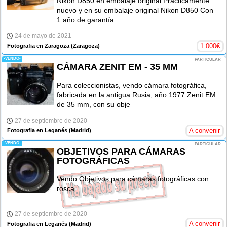
Nikon D850 en embalaje original Prácticamente
nuevo y en su embalaje original Nikon D850 Con
1 año de garantía
24 de mayo de 2021
1.000
€
Fotografia en Zaragoza
(Zaragoza)
-VENDO-
PARTICULAR
CÁMARA ZENIT EM - 35 MM
Para coleccionistas, vendo cámara fotográfica,
fabricada en la antigua Rusia, año 1977 Zenit EM
de 35 mm, con su obje
27 de septiembre de 2020
A convenir
Fotografia en Leganés
(Madrid)
-VENDO-
PARTICULAR
OBJETIVOS PARA CÁMARAS
FOTOGRÁFICAS
Vendo Objetivos para cámaras fotográficas con
rosca.
27 de septiembre de 2020
A convenir
Fotografia en Leganés
(Madrid)