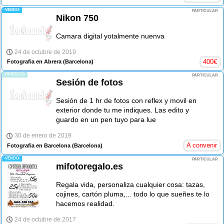
-VENDO-
PARTICULAR
Nikon 750
Camara digital yotalmente nuenva
24 de octubre de 2019
400
€
Fotografia en Abrera
(Barcelona)
-OFREZCO-
PARTICULAR
Sesión de fotos
Sesión de 1 hr de fotos con reflex y movil en
exterior donde tu me indiques. Las edito y
guardo en un pen tuyo para lue
30 de enero de 2019
A convenir
Fotografia en Barcelona
(Barcelona)
-VENDO-
PARTICULAR
mifotoregalo.es
Regala vida, personaliza cualquier cosa: tazas,
cojines, cartón pluma,... todo lo que sueñes te lo
hacemos realidad.
24 de octubre de 2017