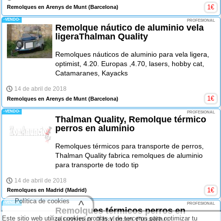
1
€
Remolques en Arenys de Munt
(Barcelona)
-VENDO-
PROFESIONAL
Remolque náutico de aluminio vela
ligeraThalman Quality
Remolques náuticos de aluminio para vela ligera,
optimist, 4.20. Europas ,4.70, lasers, hobby cat,
Catamaranes, Kayacks
14 de abril de 2018
1
€
Remolques en Arenys de Munt
(Barcelona)
-VENDO-
PROFESIONAL
Thalman Quality, Remolque térmico
perros en aluminio
Remolques térmicos para transporte de perros,
Thalman Quality fabrica remolques de aluminio
para transporte de todo tip
14 de abril de 2018
1
€
Remolques en Madrid
(Madrid)
Política de cookies
^
-VENDO-
PROFESIONAL
Remolques térmicos perros en
Este sitio web utiliza cookies propias y de terceros para optimizar tu
aluminio, Thalman Quality