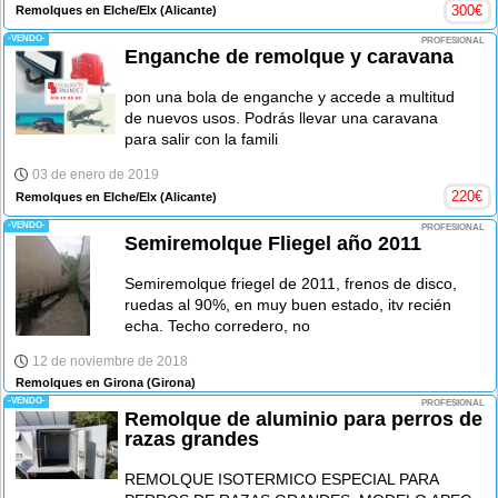
300
€
Remolques en Elche/Elx
(Alicante)
-VENDO-
PROFESIONAL
Enganche de remolque y caravana
pon una bola de enganche y accede a multitud
de nuevos usos. Podrás llevar una caravana
para salir con la famili
03 de enero de 2019
220
€
Remolques en Elche/Elx
(Alicante)
-VENDO-
PROFESIONAL
Semiremolque Fliegel año 2011
Semiremolque friegel de 2011, frenos de disco,
ruedas al 90%, en muy buen estado, itv recién
echa. Techo corredero, no
12 de noviembre de 2018
Remolques en Girona
(Girona)
-VENDO-
PROFESIONAL
Remolque de aluminio para perros de
razas grandes
REMOLQUE ISOTERMICO ESPECIAL PARA