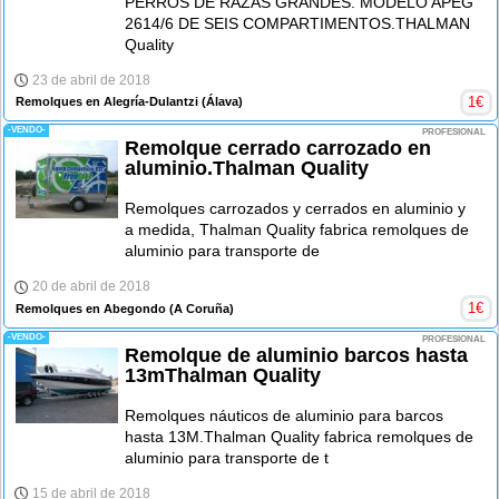
PERROS DE RAZAS GRANDES. MODELO APEG
2614/6 DE SEIS COMPARTIMENTOS.THALMAN
Quality
23 de abril de 2018
1
€
Remolques en Alegría-Dulantzi
(Álava)
-VENDO-
PROFESIONAL
Remolque cerrado carrozado en
aluminio.Thalman Quality
Remolques carrozados y cerrados en aluminio y
a medida, Thalman Quality fabrica remolques de
aluminio para transporte de
20 de abril de 2018
1
€
Remolques en Abegondo
(A Coruña)
-VENDO-
PROFESIONAL
Remolque de aluminio barcos hasta
13mThalman Quality
Remolques náuticos de aluminio para barcos
hasta 13M.Thalman Quality fabrica remolques de
aluminio para transporte de t
15 de abril de 2018