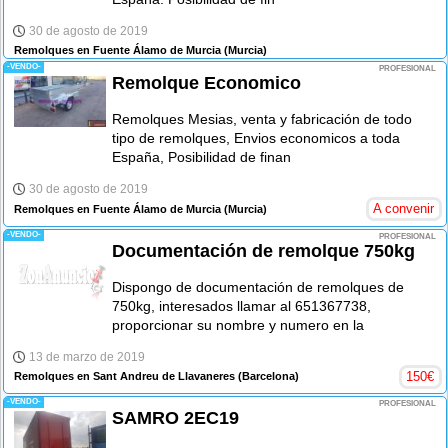
30 de agosto de 2019
Remolques en Fuente Álamo de Murcia
(Murcia)
-VENDO-
PROFESIONAL
Remolque Economico
Remolques Mesias, venta y fabricación de todo
tipo de remolques, Envios economicos a toda
España, Posibilidad de finan
30 de agosto de 2019
A convenir
Remolques en Fuente Álamo de Murcia
(Murcia)
-VENDO-
PROFESIONAL
Documentación de remolque 750kg
Dispongo de documentación de remolques de
750kg, interesados llamar al 651367738,
proporcionar su nombre y numero en la
13 de marzo de 2019
150
€
Remolques en Sant Andreu de Llavaneres
(Barcelona)
-VENDO-
PROFESIONAL
SAMRO 2EC19