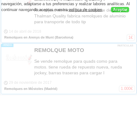
navegación, adaptarse a tus preferencias y realizar labores analíticas. Al
continuar navegando aceptas nuestra
política de cookies
.
Aceptar
Remolques térmicos para transporte de perros,
Thalman Quality fabrica remolques de aluminio
para transporte de todo tip
14 de abril de 2018
1
€
Remolques en Arenys de Munt
(Barcelona)
-VENDO-
PARTICULAR
REMOLQUE MOTO
Se vende remolque para quads como para
motos. tiene rueda de repuesto nueva, rueda
jockey, barras traseras para cargar l
29 de noviembre de 2017
1.000
€
Remolques en Móstoles
(Madrid)