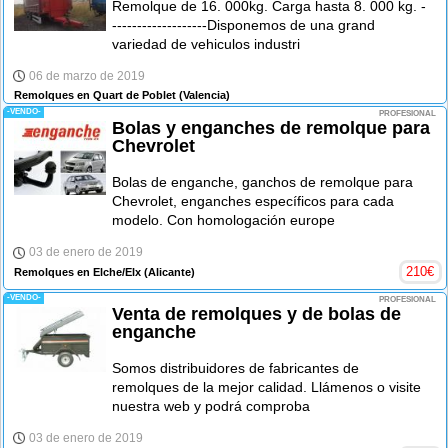
Remolque de 16. 000kg. Carga hasta 8. 000 kg. -
-------------------Disponemos de una grand
variedad de vehiculos industri
06 de marzo de 2019
Remolques en Quart de Poblet
(Valencia)
-VENDO-
PROFESIONAL
Bolas y enganches de remolque para
Chevrolet
Bolas de enganche, ganchos de remolque para
Chevrolet, enganches específicos para cada
modelo. Con homologación europe
03 de enero de 2019
210
€
Remolques en Elche/Elx
(Alicante)
-VENDO-
PROFESIONAL
Venta de remolques y de bolas de
enganche
Somos distribuidores de fabricantes de
remolques de la mejor calidad. Llámenos o visite
nuestra web y podrá comproba
03 de enero de 2019