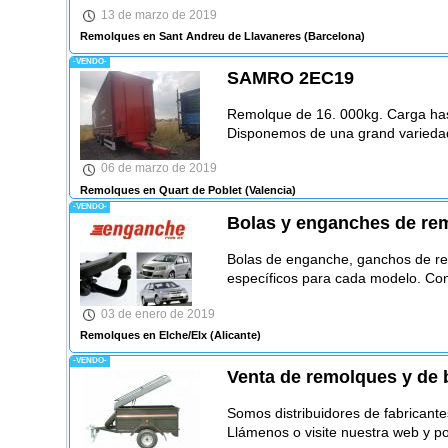
13 de marzo de 2019
Remolques en Sant Andreu de Llavaneres
(Barcelona)
-VENDO-
SAMRO 2EC19
Remolque de 16. 000kg. Carga hasta 
Disponemos de una grand variedad 
06 de marzo de 2019
Remolques en Quart de Poblet
(Valencia)
-VENDO-
Bolas y enganches de re
Bolas de enganche, ganchos de r
específicos para cada modelo. Co
03 de enero de 2019
Remolques en Elche/Elx
(Alicante)
-VENDO-
Venta de remolques y de
Somos distribuidores de fabricante
Llámenos o visite nuestra web y 