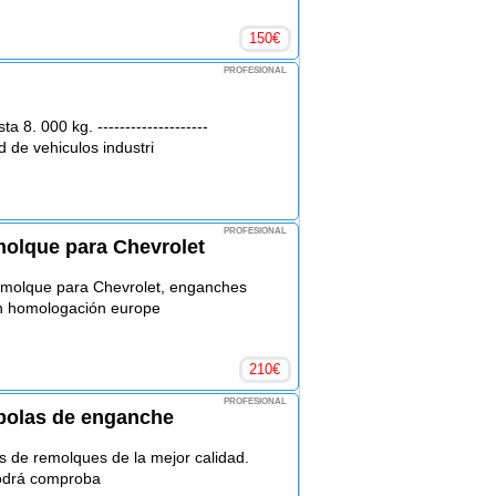
150
€
PROFESIONAL
8. 000 kg. --------------------
de vehiculos industri
PROFESIONAL
molque para Chevrolet
emolque para Chevrolet, enganches
n homologación europe
210
€
PROFESIONAL
 bolas de enganche
s de remolques de la mejor calidad.
podrá comproba