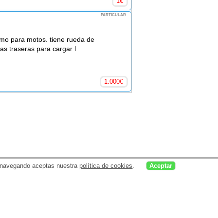
1
€
PARTICULAR
mo para motos. tiene rueda de
as traseras para cargar l
1.000
€
uar navegando aceptas nuestra
política de cookies
.
Aceptar