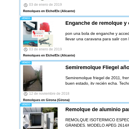
03 de enero de 2019
Remolques en Elche/Elx
(Alicante)
-VENDO-
Enganche de remolque y 
pon una bola de enganche y acced
llevar una caravana para salir con l
03 de enero de 2019
Remolques en Elche/Elx
(Alicante)
-VENDO-
Semiremolque Fliegel año
Semiremolque friegel de 2011, fre
buen estado, itv recién echa. Tech
12 de noviembre de 2018
Remolques en Girona
(Girona)
-VENDO-
Remolque de aluminio par
REMOLQUE ISOTERMICO ESPEC
GRANDES. MODELO APEG 2614/6