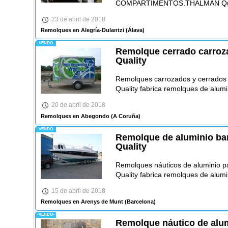
COMPARTIMENTOS.THALMAN Qua
23 de abril de 2018
Remolques en Alegría-Dulantzi
(Álava)
-VENDO-
Remolque cerrado carroz
Quality
Remolques carrozados y cerrados 
Quality fabrica remolques de alumi
20 de abril de 2018
Remolques en Abegondo
(A Coruña)
-VENDO-
Remolque de aluminio b
Quality
Remolques náuticos de aluminio 
Quality fabrica remolques de alumi
15 de abril de 2018
Remolques en Arenys de Munt
(Barcelona)
-VENDO-
Remolque náutico de alum