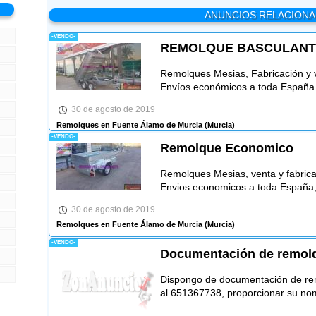
ANUNCIOS RELACION
-VENDO-
REMOLQUE BASCULANTE
Remolques Mesias, Fabricación y v
Envíos económicos a toda España. 
30 de agosto de 2019
Remolques en Fuente Álamo de Murcia
(Murcia)
-VENDO-
Remolque Economico
Remolques Mesias, venta y fabrica
Envios economicos a toda España, 
30 de agosto de 2019
Remolques en Fuente Álamo de Murcia
(Murcia)
-VENDO-
Documentación de remol
Dispongo de documentación de rem
al 651367738, proporcionar su no