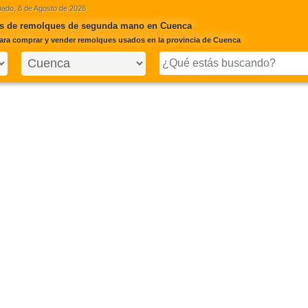
ado, 8 de Agosto de 2026
s de remolques de segunda mano en Cuenca
ara comprar y vender remolques usados en la provincia de Cuenca