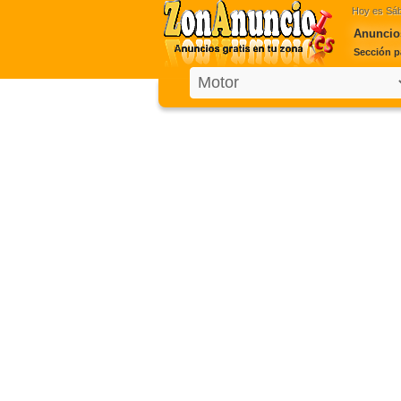
Hoy es
Sáb
Anuncio
Sección p