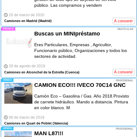
público. Las compramos y vendem
20 de marzo de 2020
A convenir
Camiones en Madrid
(Madrid)
-REGALO-
PARTICULAR
Buscas un MINIpréstamo
Eres Particulares, Empresas , Agricultor,
Funcionario público, Organizaciones y todos los
sectores de actividad.
20 de agosto de 2019
A convenir
Camiones en Alconchel de la Estrella
(Cuenca)
-VENDO-
PROFESIONAL
CAMION ECO!!! IVECO 70C14 GNC
Camión Eco – Gasolina / Gas. Año 2018.Provisto
de carrete hidráulico. Mando a distancia. Pintura
en color blanco. M
06 de marzo de 2019
Camiones en Quart de Poblet
(Valencia)
-VENDO-
PROFESIONAL
MAN L87!!!