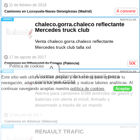
11 de febrero de 2018
A convenir
Camiones en Lozoyuela-Navas-Sieteiglesias
(Madrid)
-VENDO-
PARTICULAR
chaleco.gorra.chaleco reflectante
Mercedes truck club
Venta chaleco.gorra.chaleco reflectante
Mercedes truck club talla xxl
17 de agosto de 2017
50
€
Camiones en Villamuriel de Cerrato
(Palencia)
Política de cookies
^
-VENDO-
PARTICULAR
Alarma antirrobo de gasoil para
Este sitio web utiliza cookies propias y de terceros para optimizar tu
camiones GSM
navegación, adaptarse a tus preferencias y realizar labores analíticas. Al
continuar navegando aceptas nuestra
política de cookies
.
Aceptar
Alarma para camiones GSM antirrobo de gasoil y
baterías con alerta al móvil. Armado y
desarmado a través de un mando
10 de julio de 2017
Camiones en Ademuz
(Valencia)
-VENDO-
PARTICULAR
RENAULT TRAFIC