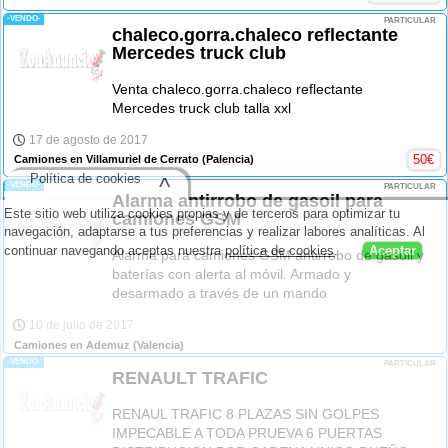
-VENDO-
PARTICULAR
chaleco.gorra.chaleco reflectante
Mercedes truck club
Venta chaleco.gorra.chaleco reflectante
Mercedes truck club talla xxl
17 de agosto de 2017
50
€
Camiones en Villamuriel de Cerrato
(Palencia)
Política de cookies
^
-VENDO-
PARTICULAR
Alarma antirrobo de gasoil para
Este sitio web utiliza cookies propias y de terceros para optimizar tu
camiones GSM
navegación, adaptarse a tus preferencias y realizar labores analíticas. Al
continuar navegando aceptas nuestra
política de cookies
.
Aceptar
Alarma para camiones GSM antirrobo de gasoil y
baterías con alerta al móvil. Armado y
desarmado a través de un mando
10 de julio de 2017
Camiones en Ademuz
(Valencia)
-VENDO-
PARTICULAR
RENAULT TRAFIC
RENAUL TRAFIC 8 PLAZAS SIN GOLPES
IMPECABLE A TODA PRUEVA 6 PUERTAS