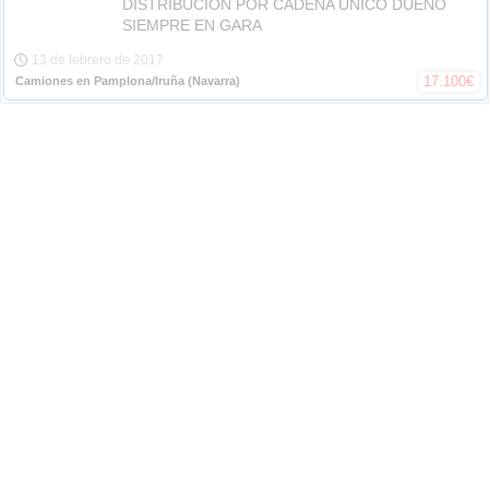
DISTRIBUCION POR CADENA UNICO DUEÑO
SIEMPRE EN GARA
13 de febrero de 2017
17.100
€
Camiones en Pamplona/Iruña
(Navarra)