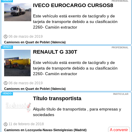
-VENDO-
PROFESIONAL
IVECO EUROCARGO CURSOS8
Este vehículo está exento de tacógrafo y de
tarjeta de transporte debido a su clasificación
2260- Camión extractor
06 de marzo de 2019
Camiones en Quart de Poblet
(Valencia)
-VENDO-
PROFESIONAL
RENAULT G 330T
Este vehículo está exento de tacógrafo y de
tarjeta de transporte debido a su clasificación
2260- Camión extractor
06 de marzo de 2019
Camiones en Quart de Poblet
(Valencia)
-VENDO-
PARTICULAR
Título transportista
Alquilo título de transportista , para empresas y
sociedades
11 de febrero de 2018
A convenir
Camiones en Lozoyuela-Navas-Sieteiglesias
(Madrid)