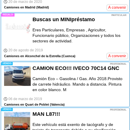
20 de marzo de 2020
A convenir
Camiones en Madrid
(Madrid)
-REGALO-
PARTICULAR
Buscas un MINIpréstamo
Eres Particulares, Empresas , Agricultor,
Funcionario público, Organizaciones y todos los
sectores de actividad.
20 de agosto de 2019
A convenir
Camiones en Alconchel de la Estrella
(Cuenca)
-VENDO-
PROFESIONAL
CAMION ECO!!! IVECO 70C14 GNC
Camión Eco – Gasolina / Gas. Año 2018.Provisto
de carrete hidráulico. Mando a distancia. Pintura
en color blanco. M
06 de marzo de 2019
Camiones en Quart de Poblet
(Valencia)
-VENDO-
PROFESIONAL
MAN L87!!!
Este vehículo está exento de tacógrafo y de